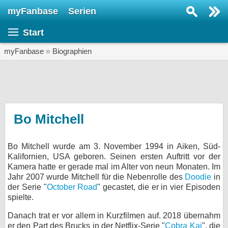
myFanbase
Serien
Serie suchen...
Start
Home
SERIEN
myFanbase
»
Biographien
Serien
Kolumnen
Interviews
Bo Mitchell
Veranstaltungen
Bo Mitchell wurde am 3. November 1994 in Aiken, Süd-
KULTUR
Kalifornien, USA geboren. Seinen ersten Auftritt vor der
Specials
Kamera hatte er gerade mal im Alter von neun Monaten. Im
Jahr 2007 wurde Mitchell für die Nebenrolle des
Doodie
in
SERVICE
der Serie "
October Road
" gecastet, die er in vier Episoden
spielte.
Gewinnspiele
Danach trat er vor allem in Kurzfilmen auf. 2018 übernahm
Forum
er den Part des Brucks in der Netflix-Serie "
Cobra Kai
", die