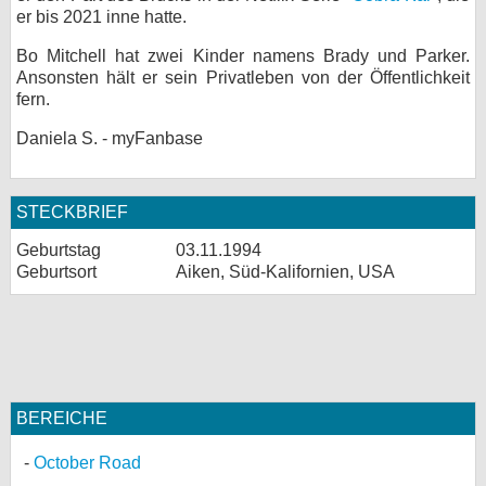
er bis 2021 inne hatte.
bei X
Bo Mitchell hat zwei Kinder namens Brady und Parker.
bei Facebook
Ansonsten hält er sein Privatleben von der Öffentlichkeit
fern.
Daniela S. - myFanbase
Kontakt
Nutzungsbedingungen
STECKBRIEF
Datenschutz
Geburtstag
03.11.1994
Geburtsort
Aiken, Süd-Kalifornien, USA
Cookie-Einstellungen
Impressum
Desktop-Ansicht
myFanbase
BEREICHE
October Road