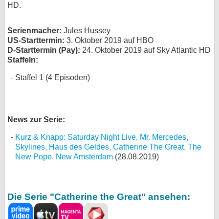
HD.
bei X
Serienmacher:
Jules Hussey
bei Facebook
US-Starttermin:
3. Oktober 2019 auf HBO
D-Starttermin (Pay):
24. Oktober 2019 auf Sky Atlantic HD
Staffeln:
Kontakt
Staffel 1 (4 Episoden)
Nutzungsbedingungen
Datenschutz
News zur Serie:
Cookie-Einstellungen
Kurz & Knapp: Saturday Night Live, Mr. Mercedes,
Skylines, Haus des Geldes, Catherine The Great, The
Impressum
New Pope, New Amsterdam
(28.08.2019)
Desktop-Ansicht
myFanbase
Die Serie "Catherine the Great" ansehen: