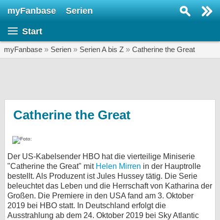
myFanbase
Serien
Serie suchen...
Start
Home
SERIEN
myFanbase
»
Serien
»
Serien A bis Z
»
Catherine the Great
Serien
Kolumnen
Interviews
Catherine the Great
Veranstaltungen
KULTUR
Der US-Kabelsender HBO hat die vierteilige Miniserie
Specials
"Catherine the Great" mit
Helen Mirren
in der Hauptrolle
bestellt. Als Produzent ist Jules Hussey tätig. Die Serie
SERVICE
beleuchtet das Leben und die Herrschaft von Katharina der
Gewinnspiele
Großen. Die Premiere in den USA fand am 3. Oktober
2019 bei HBO statt. In Deutschland erfolgt die
Forum
Ausstrahlung ab dem 24. Oktober 2019 bei Sky Atlantic