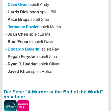
Clive Owen
spielt Andy
bei X
Harris Dickinson
spielt Bill
bei Facebook
Alice Braga
spielt Sian
Jermaine Fowler
spielt Martin
Kontakt
Joan Chen
spielt Lu Mei
Raúl Esparza
spielt David
Nutzungsbedingungen
Edoardo Ballerini
spielt Ray
Datenschutz
Pegah Ferydoni
spielt Ziba
Ryan J. Haddad
spielt Oliver
Cookie-Einstellungen
Javed Khan
spielt Rohan
Impressum
Desktop-Ansicht
myFanbase
Die Serie "A Murder at the End of the World"
ansehen: