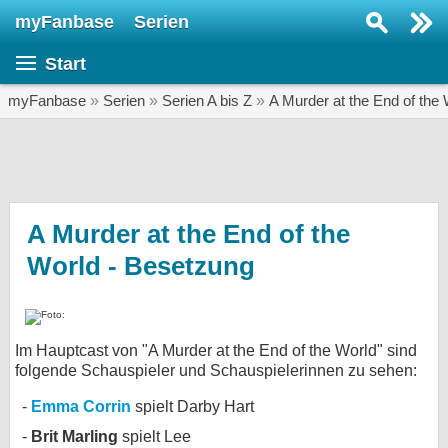
myFanbase
Serien
Serie suchen...
Start
Home
SERIEN
myFanbase
»
Serien
»
Serien A bis Z
»
A Murder at the End of the 
Serien
Kolumnen
Interviews
A Murder at the End of the
World - Besetzung
Veranstaltungen
KULTUR
Specials
Im Hauptcast von "A Murder at the End of the World" sind
SERVICE
folgende Schauspieler und Schauspielerinnen zu sehen:
Gewinnspiele
Emma Corrin
spielt Darby Hart
Forum
Brit Marling
spielt Lee