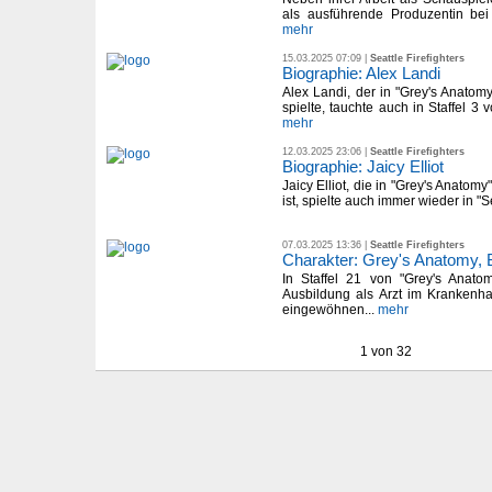
als ausführende Produzentin bei "S
mehr
15.03.2025 07:09 |
Seattle Firefighters
Biographie: Alex Landi
Alex Landi, der in "Grey's Anatom
spielte, tauchte auch in Staffel 3 vo
mehr
12.03.2025 23:06 |
Seattle Firefighters
Biographie: Jaicy Elliot
Jaicy Elliot, die in "Grey's Anatom
ist, spielte auch immer wieder in "Se
07.03.2025 13:36 |
Seattle Firefighters
Charakter: Grey's Anatomy,
In Staffel 21 von "Grey's Anato
Ausbildung als Arzt im Krankenh
eingewöhnen...
mehr
1 von 32