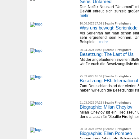
Serie: Untamed
Der Netflix-Neustart "Untamed" 
DeWitt erfreut sich zurzeit großer
mehr
10.06.2025 17:08 |
Seattle Firefighters
Was uns bewegt: Serientode 
Als Serienfan hat man schon ein
sehr ergreifend sein können. Un
Beispiele...
mehr
30.04.2025 19:52 |
Seattle Firefighters
Besetzung: The Last of Us
Mit der angelaufenen zweiten Staff
wir für euch die Besetzungsliste der 
25.03.2025 16:51 |
Seattle Firefighters
Besetzung: FBI: International
Zum Deutschlandstart der vierten St
haben wir euch die Besetzungsliste 
21.03.2025 07:32 |
Seattle Firefighters
Biographie: Milan Cheylov
Milan Cheylov ist ein Regisseur 
der u.a. auch für "Seattle Firefighter
20.03.2025 07:56 |
Seattle Firefighters
Biographie: Ellen Pompeo
Neben ihrer Arbeit als Schauspie