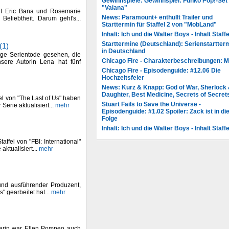
Gewinnspiele: Gewinnspiel: Funko Pop!-Set
"Vaiana"
mit Eric Bana und Rosemarie
News: Paramount+ enthüllt Trailer und
 Beliebtheit. Darum geht's...
Starttermin für Staffel 2 von "MobLand"
Inhalt: Ich und die Walter Boys - Inhalt Staffe
Starttermine (Deutschland): Serienstartter
(1)
in Deutschland
ige Serientode gesehen, die
Chicago Fire - Charakterbeschreibungen: 
sere Autorin Lena hat fünf
Chicago Fire - Episodenguide: #12.06 Die
Hochzeitsfeier
News: Kurz & Knapp: God of War, Sherlock
Daughter, Best Medicine, Secrets of Secret
el von "The Last of Us" haben
Stuart Fails to Save the Universe -
Serie aktualisiert...
mehr
Episodenguide: #1.02 Spoiler: Zack ist in di
Folge
Inhalt: Ich und die Walter Boys - Inhalt Staffe
affel von "FBI: International"
aktualisiert...
mehr
und ausführender Produzent,
s" gearbeitet hat...
mehr
lerin war Ellen Pompeo auch