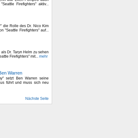
eattle Firefighters" aktiv...
y" die Rolle des Dr. Nico Kim
n "Seattle Firefighters" auf...
y" als Dr. Taryn Helm zu sehen
attle Firefighters" mit...
mehr
 Ben Warren
my" setzt Ben Warren seine
aus führt und muss sich neu
Nächste Seite