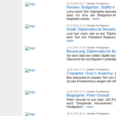
02.03.2026 09:17 |
Seattle Firefighters
Review: Bridgerton, Staffel 4
Lena meint: Die Highlights überwi
dass ich eins der Bridgerton-
begleiten würde...
mehr
25.10.2025 15:13 |
Seattle Firefighters
Inhalt: Diplomatische Beziehu
Lest hier nach, wie es bei "Dipl
dem Tod von Präsident Rayburn f
mehr
15.10.2025 22:59 |
Seattle Firefighters
Besetzung: Diplomatische B
Vor dem Start der dritten Staffel bei
Übersicht der wichtigsten Castmitgl
24.08.2025 11:21 |
Seattle Firefighters
Charakter: Grey's Anatomy,
Ben bekommt im zweiten Teil von S
da das Krankenhaus wegen der Hitze
19.08.2025 13:51 |
Seattle Firefighters
Biographie: Peter Onorati
Peter Onorati ist aus über 100 Pr
auch "Desperate Housewives", "
Firefighters"...
mehr
26.07.2025 09:41 |
Seattle Firefighters