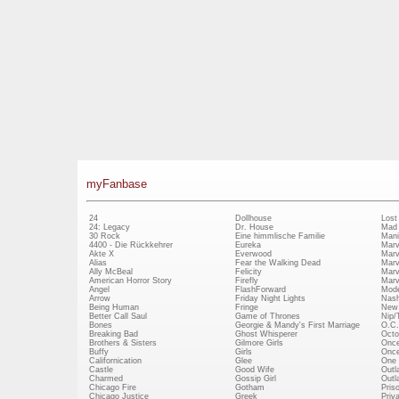
myFanbase
24
Dollhouse
Lost
24: Legacy
Dr. House
Mad
30 Rock
Eine himmlische Familie
Mani
4400 - Die Rückkehrer
Eureka
Marv
Akte X
Everwood
Marv
Alias
Fear the Walking Dead
Marv
Ally McBeal
Felicity
Marv
American Horror Story
Firefly
Marv
Angel
FlashForward
Mode
Arrow
Friday Night Lights
Nash
Being Human
Fringe
New 
Better Call Saul
Game of Thrones
Nip/
Bones
Georgie & Mandy's First Marriage
O.C.
Breaking Bad
Ghost Whisperer
Octo
Brothers & Sisters
Gilmore Girls
Once
Buffy
Girls
Once
Californication
Glee
One 
Castle
Good Wife
Outl
Charmed
Gossip Girl
Outl
Chicago Fire
Gotham
Pris
Chicago Justice
Greek
Priv