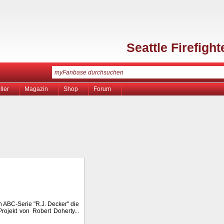
Seattle Firefight
ller
Magazin
Shop
Forum
n ABC-Serie "R.J. Decker" die
Projekt von Robert Doherty...