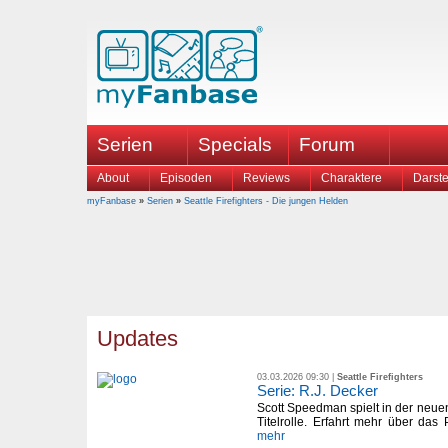
Serien
Specials
Forum
About
Episoden
Reviews
Charaktere
Darste
myFanbase
»
Serien
»
Seattle Firefighters - Die jungen Helden
Updates
03.03.2026 09:30 |
Seattle Firefighters
Serie: R.J. Decker
Scott Speedman spielt in der neue
Titelrolle. Erfahrt mehr über das 
mehr