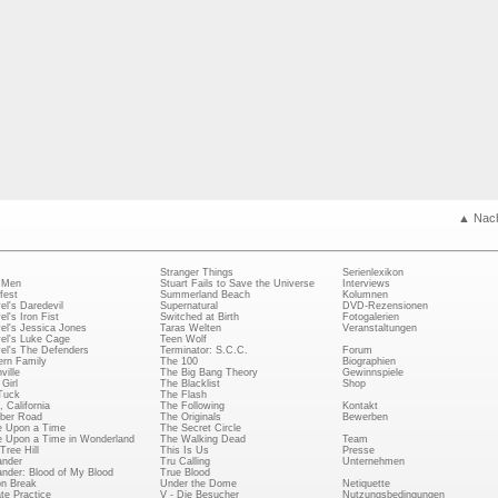
▲ Nac
Stranger Things
Serienlexikon
 Men
Stuart Fails to Save the Universe
Interviews
fest
Summerland Beach
Kolumnen
el's Daredevil
Supernatural
DVD-Rezensionen
el's Iron Fist
Switched at Birth
Fotogalerien
el's Jessica Jones
Taras Welten
Veranstaltungen
el's Luke Cage
Teen Wolf
el's The Defenders
Terminator: S.C.C.
Forum
rn Family
The 100
Biographien
ville
The Big Bang Theory
Gewinnspiele
Girl
The Blacklist
Shop
Tuck
The Flash
, California
The Following
Kontakt
ber Road
The Originals
Bewerben
 Upon a Time
The Secret Circle
 Upon a Time in Wonderland
The Walking Dead
Team
Tree Hill
This Is Us
Presse
ander
Tru Calling
Unternehmen
ander: Blood of My Blood
True Blood
on Break
Under the Dome
Netiquette
ate Practice
V - Die Besucher
Nutzungsbedingungen