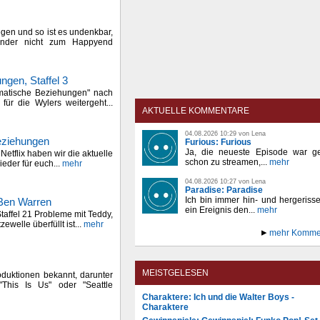
egen und so ist es undenkbar,
Kinder nicht zum Happyend
ngen, Staffel 3
omatische Beziehungen" nach
ür die Wylers weitergeht...
AKTUELLE KOMMENTARE
04.08.2026 10:29 von Lena
eziehungen
Furious: Furious
Ja, die neueste Episode war ge
 Netflix haben wir die aktuelle
schon zu streamen,...
mehr
ieder für euch...
mehr
04.08.2026 10:27 von Lena
Paradise: Paradise
Ich bin immer hin- und hergeriss
 Ben Warren
ein Ereignis den...
mehr
taffel 21 Probleme mit Teddy,
welle überfüllt ist...
mehr
mehr Komme
MEISTGELESEN
oduktionen bekannt, darunter
This Is Us" oder "Seattle
Charaktere: Ich und die Walter Boys -
Charaktere