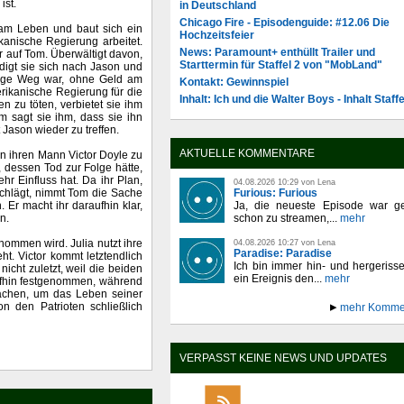
ist.
in Deutschland
Chicago Fire - Episodenguide: #12.06 Die
 am Leben und baut sich ein
Hochzeitsfeier
kanische Regierung arbeitet.
News: Paramount+ enthüllt Trailer und
r auf Tom. Überwältigt davon,
Starttermin für Staffel 2 von "MobLand"
ndigt sie sich nach Jason und
inzige Weg war, ohne Geld am
Kontakt: Gewinnspiel
rikanische Regierung für die
Inhalt: Ich und die Walter Boys - Inhalt Staffe
n zu töten, verbietet sie ihm
m sagt sie ihm, dass sie ihn
Jason wieder zu treffen.
AKTUELLE KOMMENTARE
n ihren Mann Victor Doyle zu
, dessen Tod zur Folge hätte,
hr Einfluss hat. Da ihr Plan,
04.08.2026 10:29 von Lena
Furious: Furious
schlägt, nimmt Tom die Sache
Ja, die neueste Episode war ge
. Er macht ihr daraufhin klar,
schon zu streamen,...
mehr
n.
nommen wird. Julia nutzt ihre
04.08.2026 10:27 von Lena
Paradise: Paradise
t. Victor kommt letztendlich
Ich bin immer hin- und hergeriss
nicht zuletzt, weil die beiden
ein Ereignis den...
mehr
aufhin festgenommen, während
achen, um das Leben seiner
n den Patrioten schließlich
mehr Komme
VERPASST KEINE NEWS UND UPDATES