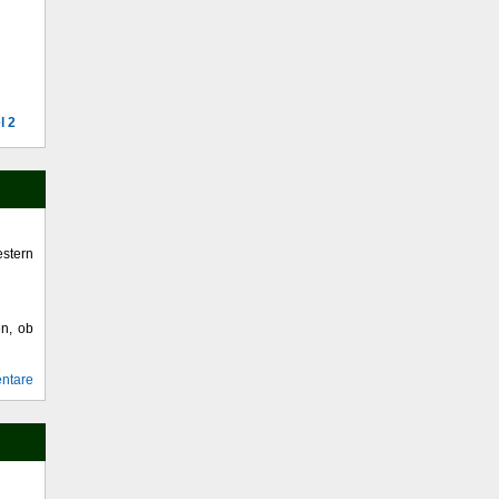
l 2
stern
en, ob
ntare