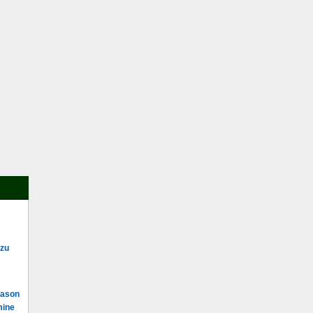
 zu
Mason
mine