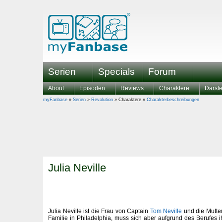
Serien
Specials
Forum
About
Episoden
Reviews
Charaktere
Darste
myFanbase
»
Serien
»
Revolution
» Charaktere »
Charakterbeschreibungen
Julia Neville
Julia Neville ist die Frau von Captain
Tom Neville
und die Mutte
Familie in Philadelphia, muss sich aber aufgrund des Berufes 