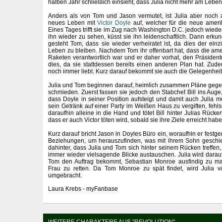
halben Jahr schließlich einsieht, dass Julia nicht mehr am Leben 
Anders als von Tom und Jason vermutet, ist Julia aber noch
neues Leben mit
Victor Doyle
auf, welcher für die neue ameri
Eines Tages trifft sie im Zug nach Washington D.C. jedoch wiede
ihn wieder zu sehen, küsst sie ihn leidenschaftlich. Dann erku
gesteht Tom, dass sie wieder verheiratet ist, da dies der e
Leben zu bleiben. Nachdem Tom ihr offenbart hat, dass die ame
Raketen verantwortlich war und er daher vorhat, den Präsidente
dies, da sie stattdessen bereits einen anderen Plan hat. Zude
noch immer liebt. Kurz darauf bekommt sie auch die Gelegenheit 
Julia und Tom beginnen darauf, heimlich zusammen Pläne gege
schmieden. Zuerst fassen sie jedoch den Stabchef Bill ins Auge
dass Doyle in seiner Position aufsteigt und damit auch Julia me
sein Getränk auf einer Party im Weißen Haus zu vergiften, fehl
daraufhin alleine in die Hand und tötet Bill hinter Julias Rücken
dass er auch Victor töten wird, sobald sie ihre Ziele erreicht habe
Kurz darauf bricht Jason in Doyles Büro ein, woraufhin er festge
Beziehungen, um herauszufinden, was mit ihrem Sohn geschieh
dahinter, dass Julia und Tom sich hinter seinem Rücken treffen, 
immer wieder vielsagende Blicke austauschen. Julia wird dar
Tom den Auftrag bekommt, Sebastian Monroe ausfindig zu m
Frau zu retten. Da Tom Monroe zu spät findet, wird Julia vo
umgebracht.
Laura Krebs - myFanbase