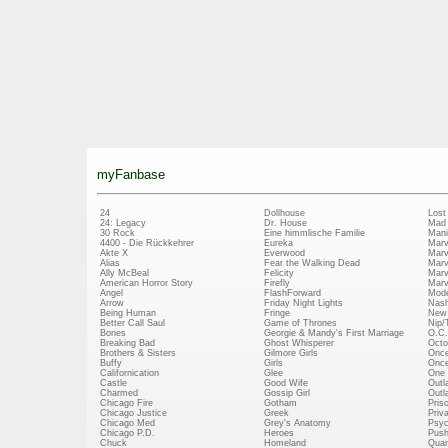
myFanbase
24
Dollhouse
Lost
24: Legacy
Dr. House
Mad
30 Rock
Eine himmlische Familie
Mani
4400 - Die Rückkehrer
Eureka
Marv
Akte X
Everwood
Marv
Alias
Fear the Walking Dead
Marv
Ally McBeal
Felicity
Marv
American Horror Story
Firefly
Marv
Angel
FlashForward
Mode
Arrow
Friday Night Lights
Nash
Being Human
Fringe
New 
Better Call Saul
Game of Thrones
Nip/
Bones
Georgie & Mandy's First Marriage
O.C.
Breaking Bad
Ghost Whisperer
Octo
Brothers & Sisters
Gilmore Girls
Once
Buffy
Girls
Once
Californication
Glee
One 
Castle
Good Wife
Outl
Charmed
Gossip Girl
Outl
Chicago Fire
Gotham
Pris
Chicago Justice
Greek
Priv
Chicago Med
Grey's Anatomy
Psy
Chicago P.D.
Heroes
Push
Chuck
Homeland
Quan