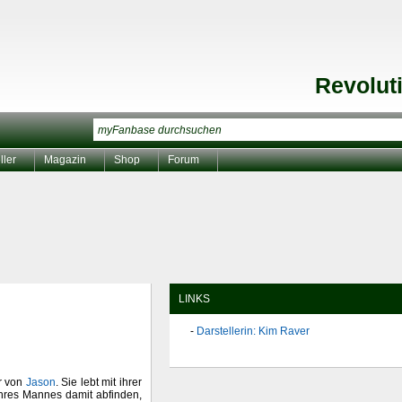
Revolut
ller
Magazin
Shop
Forum
LINKS
Darstellerin: Kim Raver
r von
Jason
. Sie lebt mit ihrer
ihres Mannes damit abfinden,