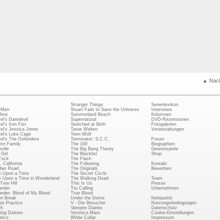
▲ Nac
Stranger Things
Serienlexikon
 Men
Stuart Fails to Save the Universe
Interviews
fest
Summerland Beach
Kolumnen
el's Daredevil
Supernatural
DVD-Rezensionen
el's Iron Fist
Switched at Birth
Fotogalerien
el's Jessica Jones
Taras Welten
Veranstaltungen
el's Luke Cage
Teen Wolf
el's The Defenders
Terminator: S.C.C.
Forum
rn Family
The 100
Biographien
ville
The Big Bang Theory
Gewinnspiele
Girl
The Blacklist
Shop
Tuck
The Flash
, California
The Following
Kontakt
ber Road
The Originals
Bewerben
 Upon a Time
The Secret Circle
 Upon a Time in Wonderland
The Walking Dead
Team
Tree Hill
This Is Us
Presse
ander
Tru Calling
Unternehmen
ander: Blood of My Blood
True Blood
on Break
Under the Dome
Netiquette
ate Practice
V - Die Besucher
Nutzungsbedingungen
ch
Vampire Diaries
Datenschutz
ing Daisies
Veronica Mars
Cookie-Einstellungen
tico
White Collar
Impressum