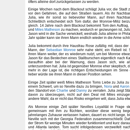
öfters alleine dort zurückgelassen zu werden.
Einige Wochen nach dem Blackout schlägt Julia vor, die Stadt 
vor den Gefahren, die auf den Straßen lauern. Als ihr Nachbar 
Julia, wie ihr sonst so liebevoller Mann, auf ihren Nachbarn
Schließlich entscheidet sich Tom dafür, der Monroe-Miliz beiz
gleich. 14 Jahre nach dem Blackout bekommt Tom den Auftrag,
und
Miles Matheson
zu machen, wodurch er gezwungen ist, Julia
Jason wird in die Sache verwickelt, weshalb Julia alleine in Phila
Jahr später kann sie ihren Mann endlich wieder in die Arme schl
Julia bekommt durch ihre Hausfrau Rose zufällig mit, dass der
Mann, der
Sebastian Monroe
sehr nahe steht, ein Rebell ist. 
ihren Mann weiter, der es wiederum nutzt, um bei Monroe etwas
Jason für das Bestechen eines Stallburschen eigentlich nach Kal
daraufhin aber bei der Warnung, dass Jason sich, wie al
unterzuordnen hat. Julia ist gegenüber Monroe eher skeptisch, d
mehr in der Lage ist, die richtigen Entscheidungen im Sinne d
lieber würde sie ihren Mann in dieser Position sehen.
Einige Zeit später weiß Miles Matheson Toms Liebe zu Julia zu 
einem Schwert, um so Neville dazu zu bringen,
Nora
und
Aaron
den Standort von
Charlie
und
Danny
zu verraten. Julia zeigt S
davon zu überzeugen, nicht auf den Deal mit Miles einzuge
andere Wahl, da er nicht das Risiko eingehen will, dass Julia etw
Als Monroe einige Zeit später Nevilles Loyalität in Frage ste
gemeinsam mit ihm zu flüchten, worüber diese wenig begei
jahrelanges Zuhause verlassen haben, dauert es nicht lange, bi
Neville sich mit der Georgia Federation zusammenschließt. Dahe
der Strom für wenige Minuten wieder funktioniert und kurz darau
und Atlanta landen. Tom sucht infolgedessen verzweifelt nac