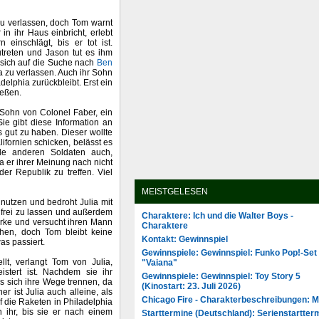
zu verlassen, doch Tom warnt
in ihr Haus einbricht, erlebt
 einschlägt, bis er tot ist.
utreten und Jason tut es ihm
 sich auf die Suche nach
Ben
 zu verlassen. Auch ihr Sohn
delphia zurückbleibt. Erst ein
ießen.
 Sohn von Colonel Faber, ein
Sie gibt diese Information an
 gut zu haben. Dieser wollte
ifornien schicken, belässt es
le anderen Soldaten auch,
a er ihrer Meinung nach nicht
er Republik zu treffen. Viel
MEISTGELESEN
nutzen und bedroht Julia mit
frei zu lassen und außerdem
Charaktere: Ich und die Walter Boys -
tärke und versucht ihren Mann
Charaktere
hen, doch Tom bleibt keine
Kontakt: Gewinnspiel
as passiert.
Gewinnspiele: Gewinnspiel: Funko Pop!-Set
llt, verlangt Tom von Julia,
"Vaiana"
stert ist. Nachdem sie ihr
Gewinnspiele: Gewinnspiel: Toy Story 5
s sich ihre Wege trennen, da
(Kinostart: 23. Juli 2026)
r ist Julia auch alleine, als
Chicago Fire - Charakterbeschreibungen: 
f die Raketen in Philadelphia
h ihr, bis sie er nach einem
Starttermine (Deutschland): Serienstartter