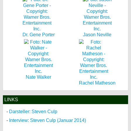
bei X
bei Facebook
Dr. Gene Porter
Jason Neville
Kontakt
Nutzungsbedingungen
Datenschutz
Nate Walker
Cookie-Einstellungen
Rachel Matheson
Impressum
LINKS
Desktop-Ansicht
myFanbase
Darsteller: Steven Culp
Interview: Steven Culp (Januar 2014)