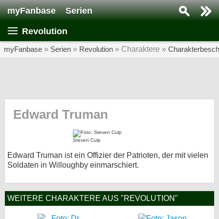
myFanbase
Serien
Serie suchen...
Revolution
Home
SERIEN
myFanbase
»
Serien
»
Revolution
» Charaktere »
Charakterbesch
Serien
Kolumnen
Interviews
Edward Truman
Veranstaltungen
Steven Culp
KULTUR
Edward Truman ist ein Offizier der Patrioten, der mit vielen
Specials
Soldaten in Willoughby einmarschiert.
SERVICE
Gewinnspiele
WEITERE CHARAKTERE AUS "REVOLUTION"
Forum