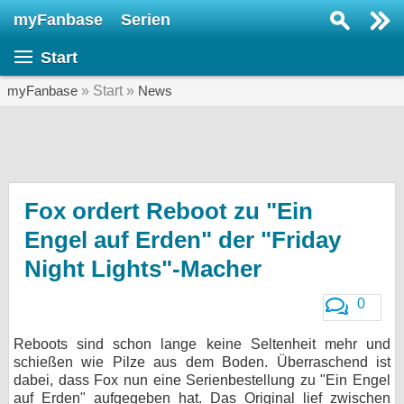
myFanbase
Serien
Serie suchen...
Start
Home
SERIEN
myFanbase
» Start »
News
Serien
Kolumnen
Interviews
Fox ordert Reboot zu "Ein
Engel auf Erden" der "Friday
Veranstaltungen
Night Lights"-Macher
KULTUR
Specials
0
SERVICE
Reboots sind schon lange keine Seltenheit mehr und
Gewinnspiele
schießen wie Pilze aus dem Boden. Überraschend ist
dabei, dass Fox nun eine Serienbestellung zu "Ein Engel
Forum
auf Erden" aufgegeben hat. Das Original lief zwischen