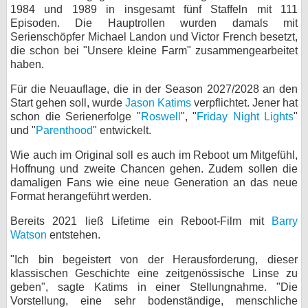
1984 und 1989 in insgesamt fünf Staffeln mit 111
bei X
Episoden. Die Hauptrollen wurden damals mit
Serienschöpfer Michael Landon und Victor French besetzt,
bei Facebook
die schon bei "Unsere kleine Farm" zusammengearbeitet
haben.
Für die Neuauflage, die in der Season 2027/2028 an den
Kontakt
Start gehen soll, wurde
Jason Katims
verpflichtet. Jener hat
schon die Serienerfolge "
Roswell
", "
Friday Night Lights
"
Nutzungsbedingungen
und "
Parenthood
" entwickelt.
Datenschutz
Wie auch im Original soll es auch im Reboot um Mitgefühl,
Hoffnung und zweite Chancen gehen. Zudem sollen die
Cookie-Einstellungen
damaligen Fans wie eine neue Generation an das neue
Format herangeführt werden.
Impressum
Bereits 2021 ließ Lifetime ein Reboot-Film mit
Barry
Watson
entstehen.
Desktop-Ansicht
myFanbase
"Ich bin begeistert von der Herausforderung, dieser
klassischen Geschichte eine zeitgenössische Linse zu
geben", sagte Katims in einer Stellungnahme. "Die
Vorstellung, eine sehr bodenständige, menschliche