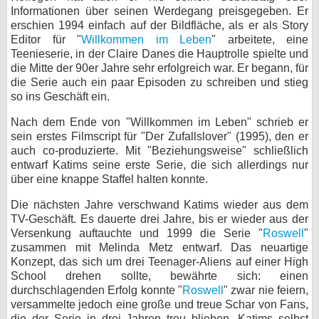
Informationen über seinen Werdegang preisgegeben. Er
bei X
erschien 1994 einfach auf der Bildfläche, als er als Story
Editor für "
Willkommen im Leben
" arbeitete, eine
bei Facebook
Teenieserie, in der Claire Danes die Hauptrolle spielte und
die Mitte der 90er Jahre sehr erfolgreich war. Er begann, für
die Serie auch ein paar Episoden zu schreiben und stieg
so ins Geschäft ein.
Kontakt
Nach dem Ende von "Willkommen im Leben" schrieb er
Nutzungsbedingungen
sein erstes Filmscript für "Der Zufallslover" (1995), den er
auch co-produzierte. Mit "Beziehungsweise" schließlich
Datenschutz
entwarf Katims seine erste Serie, die sich allerdings nur
über eine knappe Staffel halten konnte.
Cookie-Einstellungen
Die nächsten Jahre verschwand Katims wieder aus dem
TV-Geschäft. Es dauerte drei Jahre, bis er wieder aus der
Impressum
Versenkung auftauchte und 1999 die Serie "
Roswell
"
Desktop-Ansicht
zusammen mit Melinda Metz entwarf. Das neuartige
myFanbase
Konzept, das sich um drei Teenager-Aliens auf einer High
School drehen sollte, bewährte sich: einen
durchschlagenden Erfolg konnte "
Roswell
" zwar nie feiern,
versammelte jedoch eine große und treue Schar von Fans,
die der Serie in drei Jahren treu blieben. Katims selbst