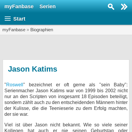
myFanbase
Serien
Serie suchen...
Start
Home
SERIEN
myFanbase
»
Biographien
Serien
Kolumnen
Interviews
Jason Katims
Veranstaltungen
"
Roswell
" bezeichnet er oft gerne als "sein Baby":
KULTUR
Serienmacher Jason Katims war von 1999 bis 2002 nicht
Specials
nur an den Scripten von insgesamt 18 Episoden beteiligt,
sondern zählt auch zu den entscheidenden Männern hinter
SERVICE
der Kulisse, die die Teenieserie zu dem Erfolg machten,
der sie war.
Gewinnspiele
Viel ist über Jason nicht bekannt. Wie so viele seiner
Forum
Kollegen hat auch er nie seinen Geburtstag oder