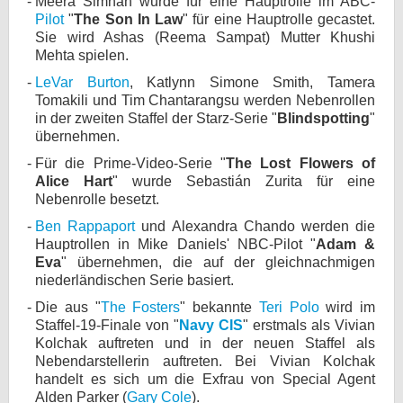
Meera Simhan wurde für eine Hauptrolle im ABC-
Pilot
"
The Son In Law
" für eine Hauptrolle gecastet.
bei X
Sie wird Ashas (Reema Sampat) Mutter Khushi
Mehta spielen.
bei Facebook
LeVar Burton
, Katlynn Simone Smith, Tamera
Tomakili und Tim Chantarangsu werden Nebenrollen
in der zweiten Staffel der Starz-Serie "
Blindspotting
"
Kontakt
übernehmen.
Nutzungsbedingungen
Für die Prime-Video-Serie "
The Lost Flowers of
Alice Hart
" wurde Sebastián Zurita für eine
Nebenrolle besetzt.
Datenschutz
Ben Rappaport
und Alexandra Chando werden die
Cookie-Einstellungen
Hauptrollen in Mike Daniels' NBC-Pilot "
Adam &
Eva
" übernehmen, die auf der gleichnachmigen
Impressum
niederländischen Serie basiert.
Die aus "
The Fosters
" bekannte
Teri Polo
wird im
Desktop-Ansicht
Staffel-19-Finale von "
Navy CIS
" erstmals als Vivian
myFanbase
Kolchak auftreten und in der neuen Staffel als
Nebendarstellerin auftreten. Bei Vivian Kolchak
handelt es sich um die Exfrau von Special Agent
Alden Parker (
Gary Cole
).