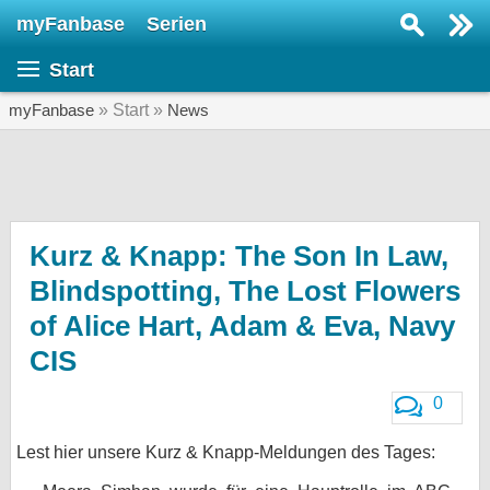
myFanbase
Serien
Serie suchen...
Start
Home
SERIEN
myFanbase
» Start »
News
Serien
Kolumnen
Interviews
Kurz & Knapp: The Son In Law,
Blindspotting, The Lost Flowers
Veranstaltungen
of Alice Hart, Adam & Eva, Navy
KULTUR
CIS
Specials
SERVICE
0
Gewinnspiele
Lest hier unsere Kurz & Knapp-Meldungen des Tages:
Forum