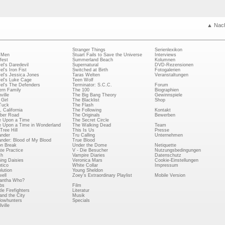
▲ Nac
Stranger Things
Serienlexikon
 Men
Stuart Fails to Save the Universe
Interviews
fest
Summerland Beach
Kolumnen
el's Daredevil
Supernatural
DVD-Rezensionen
el's Iron Fist
Switched at Birth
Fotogalerien
el's Jessica Jones
Taras Welten
Veranstaltungen
el's Luke Cage
Teen Wolf
el's The Defenders
Terminator: S.C.C.
Forum
rn Family
The 100
Biographien
ville
The Big Bang Theory
Gewinnspiele
Girl
The Blacklist
Shop
Tuck
The Flash
, California
The Following
Kontakt
ber Road
The Originals
Bewerben
 Upon a Time
The Secret Circle
 Upon a Time in Wonderland
The Walking Dead
Team
Tree Hill
This Is Us
Presse
ander
Tru Calling
Unternehmen
ander: Blood of My Blood
True Blood
on Break
Under the Dome
Netiquette
ate Practice
V - Die Besucher
Nutzungsbedingungen
ch
Vampire Diaries
Datenschutz
ing Daisies
Veronica Mars
Cookie-Einstellungen
tico
White Collar
Impressum
lution
Young Sheldon
ell
Zoey's Extraordinary Playlist
Mobile Version
antha Who?
bs
Film
le Firefighters
Literatur
and the City
Musik
owhunters
Specials
ville