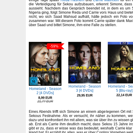
einige Tage später
Reda Hashem
und
Carrie Mathison
für ein
die Verteidigung für Sekou aufzubauen, erkennt Simone, dass 
aussieht. Nachdem das Gespräch beendet ist, in dem es um 
Nigeria ging, folgt Simone Reda und Carrie vors Haus und bietet 
nicht, wo sich Saad Mahsud aufhält, hätte jedoch ein Foto vo
zusammen war. Mit diesem Foto kommt Carrie später dank Max'
über Saad und bittet Simone, ihm eine Falle zu stellen.
-59%
Homeland - Se
Homeland - Season
Homeland - Season
5 [Blu-ray]
3 [4 DVDs]
2 [4 DVDs]
22,14 EUR
29,95 EUR
8,99 EUR
21,77 EUR
Eines Abends trifft sich Simone an einem abgelegenen Ort mit S
Sekous Festnahme. Als er versucht, ihr näher zu kommen, weh
dazu und konfrontiert ihn mit allem, was sie über ihn zu wissen gl
ab. Erst als Carrie ihm deutlich macht, dass Sekou 15 Jahre 
gibt er zu, dass er wisse was das bedeutet, weshalb Carrie klar 
Hand hat. Er erzählt ihr alles, was er über Conlins Vorgehen wei