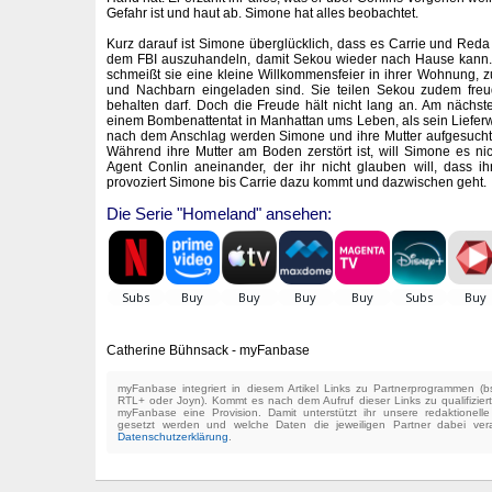
Gefahr ist und haut ab. Simone hat alles beobachtet.
Kurz darauf ist Simone überglücklich, dass es Carrie und Reda 
dem FBI auszuhandeln, damit Sekou wieder nach Hause kann.
schmeißt sie eine kleine Willkommensfeier in ihrer Wohnung, 
und Nachbarn eingeladen sind. Sie teilen Sekou zudem freu
behalten darf. Doch die Freude hält nicht lang an. Am näch
einem Bombenattentat in Manhattan ums Leben, als sein Lieferw
nach dem Anschlag werden Simone und ihre Mutter aufgesucht, we
Während ihre Mutter am Boden zerstört ist, will Simone es n
Agent Conlin aneinander, der ihr nicht glauben will, dass i
provoziert Simone bis Carrie dazu kommt und dazwischen geht.
Die Serie "Homeland" ansehen:
Catherine Bühnsack - myFanbase
myFanbase integriert in diesem Artikel Links zu Partnerprogrammen 
RTL+ oder Joyn). Kommt es nach dem Aufruf dieser Links zu qualifizier
myFanbase eine Provision. Damit unterstützt ihr unsere redaktionell
gesetzt werden und welche Daten die jeweiligen Partner dabei verar
Datenschutzerklärung
.