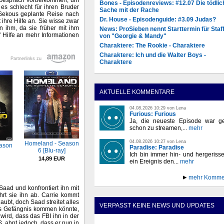
 Gespräch vorbeikommen, um
Bones - Episodenreviews: #12.07 Die tödlic
es schlecht für ihren Bruder
Sache mit der Rache
Sekous geplante Reise nach
Dr. House - Episodenguide: #3.09 Judas?
ihre Hilfe an. Sie wisse zwar
n ihm, da sie früher mit ihm
News: ProSieben nennt Starttermin für Staff
 Hilfe an mehr Informationen
von "Georgie & Mandy"
Charaktere: The Rookie - Charaktere
Charaktere: Ich und die Walter Boys -
Partnerlinks zu
Charaktere
AKTUELLE KOMMENTARE
04.08.2026 10:29 von Lena
Furious: Furious
Ja, die neueste Episode war ge
schon zu streamen,...
mehr
04.08.2026 10:27 von Lena
Homeland - Season
ason
Paradise: Paradise
6 [Blu-ray]
Ich bin immer hin- und hergeriss
14,89 EUR
ein Ereignis den...
mehr
mehr Komme
aad und konfrontiert ihn mit
rt sie ihn ab. Carrie kommt
aubt, doch Saad streitet alles
VERPASST KEINE NEWS UND UPDATES
ins Gefängnis kommen könnte,
wird, dass das FBI ihn in der
ß, ahnt jedoch, dass er nun in