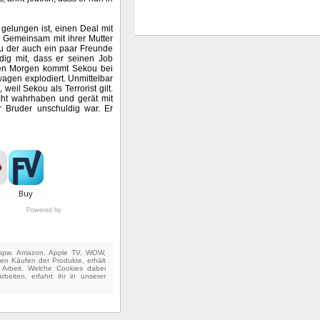
gelungen ist, einen Deal mit
 Gemeinsam mit ihrer Mutter
zu der auch ein paar Freunde
dig mit, dass er seinen Job
sten Morgen kommt Sekou bei
agen explodiert. Unmittelbar
il Sekou als Terrorist gilt.
icht wahrhaben und gerät mit
hr Bruder unschuldig war. Er
Powered by
(bspw. Amazon, Apple TV, WOW,
ten Käufen der Produkte, erhält
e Arbeit. Welche Cookies dabei
beiten, erfahrt ihr in unserer