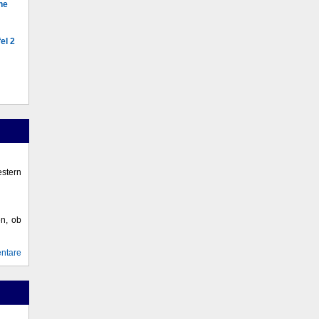
he
el 2
stern
en, ob
ntare