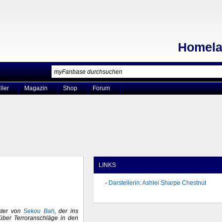
Homel
ller
Magazin
Shop
Forum
LINKS
Darstellerin: Ashlei Sharpe Chestnut
ster von
Sekou Bah
, der ins
 über Terroranschläge in den