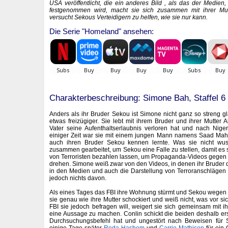
USA veröffentlicht, die ein anderes Bild , als das der Medien,
festgenommen wird, macht sie sich zusammen mit ihrer Mu
versucht Sekous Verteidigern zu helfen, wie sie nur kann.
Die Serie "Homeland" ansehen:
Charakterbeschreibung: Simone Bah, Staffel 6
Anders als ihr Bruder Sekou ist Simone nicht ganz so streng gl
etwas freizügiger. Sie lebt mit ihrem Bruder und ihrer Mutter 
Vater seine Aufenthaltserlaubnis verloren hat und nach Nig
einiger Zeit war sie mit einem jungen Mann namens Saad Ma
auch ihren Bruder Sekou kennen lernte. Was sie nicht wu
zusammen gearbeitet, um Sekou eine Falle zu stellen, damit es s
von Terroristen bezahlen lassen, um Propaganda-Videos gegen
drehen. Simone weiß zwar von den Videos, in denen ihr Bruder 
in den Medien und auch die Darstellung von Terroranschlägen krit
jedoch nichts davon.
Als eines Tages das FBI ihre Wohnung stürmt und Sekou wegen Te
sie genau wie ihre Mutter schockiert und weiß nicht, was vor sic
FBI sie jedoch befragen will, weigert sie sich gemeinsam mit i
eine Aussage zu machen. Conlin schickt die beiden deshalb erst
Durchsuchungsbefehl hat und ungestört nach Beweisen für S