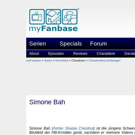
Serien
Specials
Forum
About
Episoden
Reviews
Charaktere
Darste
myFanbase
»
Serien
»
Homeland
» Charaktere »
Charakterbeschreibungen
Simone Bah
Simone Bah (
Ashlei Sharpe Chestnut
) ist die jüngere Schwe
Blickfeld der FBI-Ermittler gerät, nachdem er mehrere Videos