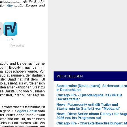
 wiedergeben. Als ihr Bruder
tter
Aby
große Sorgen und
Powered by
äubig und kleidet sich gerne
Aby in Brooklyn, nachdem ihr
eria abgeschoben wurde. Vor
hsud zusammen, der dadurch
MEISTGELESEN
sste: Saad hat mit dem FBI
o aussieht, als würde er sich
Starttermine (Deutschland): Serienstartter
 den amerikanischen Staat zu
in Deutschland
die Darstellung von Muslimen
Chicago Fire - Episodenguide: #12.06 Die
isiert, ihrer Mutter sagt sie
Hochzeitsfeier
News: Paramount+ enthüllt Trailer und
rrorverdachts festnimmt, ist
Starttermin für Staffel 2 von "MobLand"
h geht. Als
Agent Conlin
vom
News: Diese Serien nimmt Disney+ für Aug
hrer Mutter ohne ihren Anwalt
2026 neu ins Programm auf
mal vor die Tür, da er einen
ekous Fall suchen will. Als
Chicago Fire - Charakterbeschreibungen: 