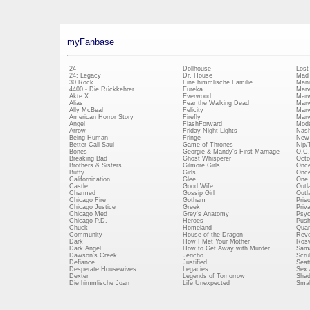
myFanbase
24
Dollhouse
Lost
24: Legacy
Dr. House
Mad
30 Rock
Eine himmlische Familie
Mani
4400 - Die Rückkehrer
Eureka
Marv
Akte X
Everwood
Marv
Alias
Fear the Walking Dead
Marv
Ally McBeal
Felicity
Marv
American Horror Story
Firefly
Marv
Angel
FlashForward
Mode
Arrow
Friday Night Lights
Nash
Being Human
Fringe
New 
Better Call Saul
Game of Thrones
Nip/
Bones
Georgie & Mandy's First Marriage
O.C.
Breaking Bad
Ghost Whisperer
Octo
Brothers & Sisters
Gilmore Girls
Once
Buffy
Girls
Once
Californication
Glee
One 
Castle
Good Wife
Outl
Charmed
Gossip Girl
Outl
Chicago Fire
Gotham
Pris
Chicago Justice
Greek
Priv
Chicago Med
Grey's Anatomy
Psy
Chicago P.D.
Heroes
Push
Chuck
Homeland
Quan
Community
House of the Dragon
Revo
Dark
How I Met Your Mother
Rosw
Dark Angel
How to Get Away with Murder
Sam
Dawson's Creek
Jericho
Scru
Defiance
Justified
Seatt
Desperate Housewives
Legacies
Sex 
Dexter
Legends of Tomorrow
Shad
Die himmlische Joan
Life Unexpected
Small