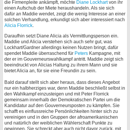
die Firmenpleite ankämpft, möchte
Diane Lockhart
von ihr
einen Aufschub der Miete heraushandeln. Als sie sich
bei X
dafür an Maddie wendet, zeigt die wenig Interesse an einer
solchen Verhandlung, erkundigt sich aber interessiert nach
bei Facebook
Alicia Florrick
.
Daraufhin setzt Diane Alicia als Vermittlungsperson ein.
Kontakt
Maddie und Alicia verstehen sich auch sehr gut, was
Lockhart/Gardner allerdings keinen Nutzen bringt, dafür
Nutzungsbedingungen
spendet Maddie überraschend für
Peters
Kampagne, mit
der er im Gouverneurswahlkampf antritt. Maddie zeigt sich
Datenschutz
beeindruckt von Alicias Haltung zu ihrem Mann und sie
bietet Alicia an, für sie eine Freundin zu sein.
Cookie-Einstellungen
Bald darauf stellt sich aber heraus, dass dieses Angebot
nur ein halbherziges war, denn Maddie beschließt selbst in
Impressum
den Wahlkampf einzusteigen und mit Peter Florrick
Desktop-Ansicht
gemeinsam innerhalb der Demokratischen Partei um die
Kandidatur auf den Gouverneursposten zu kämpfen. Sie
myFanbase
schafft es einflussreiche Persönlichkeiten hinter sich zu
vereinigen und in den Gruppen der afroamerikanischen
und natürlich der weiblichen Wählerschaft Punkte zu
gewinnen. Sie schreckt aber auch nicht davor zurück, mit