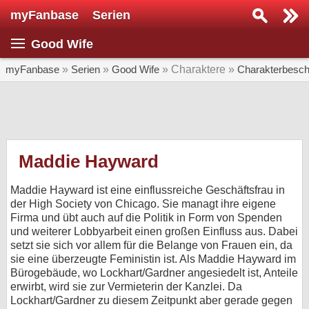
myFanbase
Serien
Serie suchen...
Good Wife
Home
SERIEN
myFanbase
»
Serien
»
Good Wife
» Charaktere »
Charakterbesch
Serien
Kolumnen
Interviews
Maddie Hayward
Veranstaltungen
Maddie Hayward ist eine einflussreiche Geschäftsfrau in
KULTUR
der High Society von Chicago. Sie managt ihre eigene
Firma und übt auch auf die Politik in Form von Spenden
Specials
und weiterer Lobbyarbeit einen großen Einfluss aus. Dabei
setzt sie sich vor allem für die Belange von Frauen ein, da
SERVICE
sie eine überzeugte Feministin ist. Als Maddie Hayward im
Gewinnspiele
Bürogebäude, wo Lockhart/Gardner angesiedelt ist, Anteile
erwirbt, wird sie zur Vermieterin der Kanzlei. Da
Forum
Lockhart/Gardner zu diesem Zeitpunkt aber gerade gegen