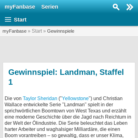
myFanbase
Serien
Serie suchen...
Start
Home
SERIEN
myFanbase
» Start »
Gewinnspiele
Serien
Kolumnen
Interviews
Gewinnspiel: Landman, Staffel
1
Veranstaltungen
KULTUR
Die von
Taylor Sheridan
("
Yellowstone
") und Christian
Specials
Wallace entwickelte Serie "Landman" spielt in der
SERVICE
sprichwörtlichen Boomtown von West Texas und erzählt
eine moderne Geschichte über die Jagd nach Reichtum in
Gewinnspiele
der Welt der Ölindustrie. Die Serie beleuchtet das Leben
harter Arbeiter und waghalsiger Milliardäre, die einen
Forum
Boom vorantreiben – so gewaltig, dass er unser Klima,