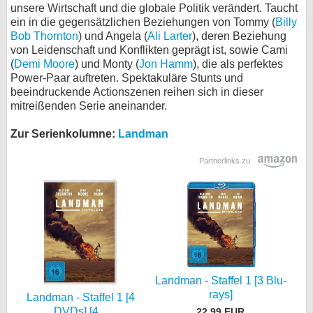
unsere Wirtschaft und die globale Politik verändert. Taucht
bei X
ein in die gegensätzlichen Beziehungen von Tommy (
Billy
Bob Thornton
) und Angela (
Ali Larter
), deren Beziehung
bei Facebook
von Leidenschaft und Konflikten geprägt ist, sowie Cami
(
Demi Moore
) und Monty (
Jon Hamm
), die als perfektes
Power-Paar auftreten. Spektakuläre Stunts und
beeindruckende Actionszenen reihen sich in dieser
Kontakt
mitreißenden Serie aneinander.
Nutzungsbedingungen
Zur Serienkolumne:
Landman
Datenschutz
Partnerlinks zu
Cookie-Einstellungen
Impressum
Desktop-Ansicht
myFanbase
Landman - Staffel 1 [3 Blu-
rays]
Landman - Staffel 1 [4
DVDs] [4...
22,99 EUR