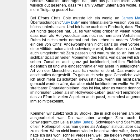
Brookes Situation übertragen hat, aber das passiert leicht. Ab
wirklich gut gesehen, dass "A Family Affair" unterhalten wollte
mehr Tiefgang gesetzt hat.
Bei Efrons Chris Cole musste ich ein wenig an
James Ma
Überraschungshit "
Jury Duty
" eine fiktionalisierte Version von si
höchst unterhaltsam. Und ich habe auch den Eindruck, dass Efro
Art nichts gegeben hat. Ja, es war völlig drüber in vielen Mo
dass man als Hollywoodstar aus noch so normalen Verhältni
Ruhm ist nichts mehr normal und das Leben ist anders. Vielleic
einigen von Chris' Angewohnheiten nicht ganz so weit vorpre
einer Attitüde automatisch schwieriger wird, tiefer blicken zu kö
auch umgekehrt mit Zara passen und warum sie so an ihm verzw
sichtbar Spaß an vielen Momenten des Films, von daher will ich d
sehen. Zumal es auch ganz gut funktioniert, bei ihm Einbli
eigentlich ist und wie eingeschränkt er vor allem in alltägliche
Art von der Menschheit natürlich weiter entfernt. Das wurde
anschaulich dargestellt. Es gab auch sehr gute Gespräche zw
ich auch mehr zu schätzen gewusst hätte, wenn mir nicht par
gemacht worden wäre, das aber nicht funktionieren wollte. Am E
streitbarer Charakter bleiben, das ist klar, aber es wurde denno
im normalen Leben als im Hollywood-Leben geankert empfinden
das zu Efron in vielen Aspekten auch passt, zumindest ang
ihm so mitbekommt.
Kommen wir zuletzt noch zu Brooke, die in sich gesehen am be
ausgearbeitet war. Da war aber weniger Zara auch für
Schwiegermutter Leila (
Kathy Bates
). Schwieger- und Stiefmütte
oft ein Rollenprofil, das man gerne als Antagonist nutzt, aber d
zu merken. Wenn nicht immer wieder betont worden wäre, dass Le
hätte ich das wohl schnell vergessen, weil die beiden wunderba
Ich fand vor allem ihr Gespräch zu Charlie und einem Geheimni