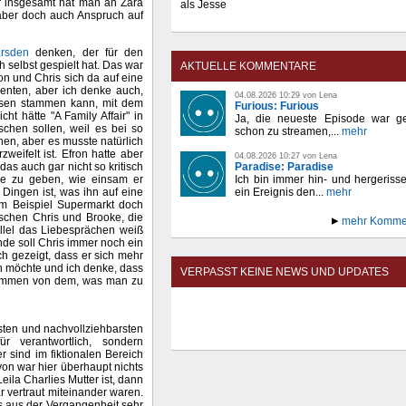
er insgesamt hat man an Zara
als Jesse
, aber doch auch Anspruch auf
rsden
denken, der für den
ch selbst gespielt hat. Das war
AKTUELLE KOMMENTARE
n und Chris sich da auf eine
menten, aber ich denke auch,
04.08.2026 10:29 von Lena
ssen stammen kann, mit dem
Furious: Furious
ht hätte "A Family Affair" in
Ja, die neueste Episode war ge
schen sollen, weil es bei so
schon zu streamen,...
mehr
nnen, aber es musste natürlich
eifelt ist. Efron hatte aber
04.08.2026 10:27 von Lena
Paradise: Paradise
as auch gar nicht so kritisch
Ich bin immer hin- und hergeriss
cke zu geben, wie einsam er
ein Ereignis den...
mehr
n Dingen ist, was ihn auf eine
 am Beispiel Supermarkt doch
ischen Chris und Brooke, die
mehr Komme
allel das Liebesprächen weiß
nde soll Chris immer noch ein
ch gezeigt, dass er sich mehr
 möchte und ich denke, dass
VERPASST KEINE NEWS UND UPDATES
enommen von dem, was man zu
sten und nachvollziehbarsten
 verantwortlich, sondern
r sind im fiktionalen Bereich
avon war hier überhaupt nichts
ila Charlies Mutter ist, dann
r vertraut miteinander waren.
s aus der Vergangenheit sehr