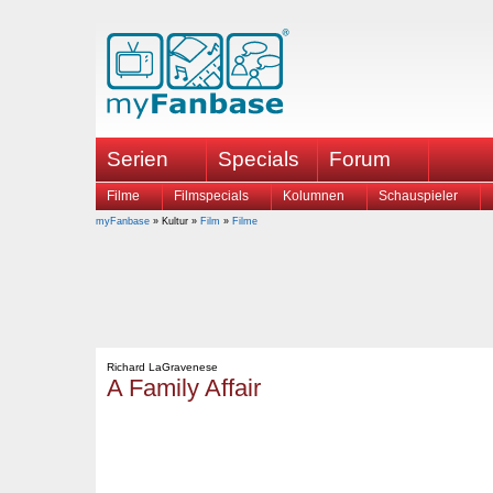
Serien
Specials
Forum
Filme
Filmspecials
Kolumnen
Schauspieler
myFanbase
» Kultur »
Film
»
Filme
Richard LaGravenese
A Family Affair