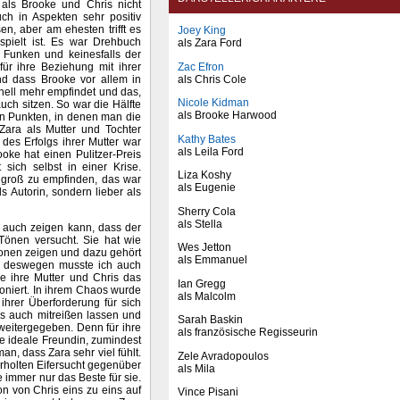
 als Brooke und Chris nicht
ch in Aspekten sehr positiv
en, aber am ehesten trifft es
Joey King
pielt ist. Es war Drehbuch
als Zara Ford
 Funken und keinesfalls der
Zac Efron
ür ihre Beziehung mit ihrer
als Chris Cole
nd dass Brooke vor allem in
nell mehr empfindet und das,
Nicole Kidman
ch sitzen. So war die Hälfte
als Brooke Harwood
den Punkten, in denen man die
Zara als Mutter und Tochter
Kathy Bates
 des Erfolgs ihrer Mutter war
als Leila Ford
oke hat einen Pulitzer-Preis
sich selbst in einer Krise.
Liza Koshy
 groß zu empfinden, das war
als Eugenie
 Autorin, sondern lieber als
Sherry Cola
als Stella
ur auch zeigen kann, dass der
önen versucht. Sie hat wie
Wes Jetton
ionen zeigen und dazu gehört
als Emmanuel
d deswegen musste ich auch
ie ihre Mutter und Chris das
Ian Gregg
tioniert. In ihrem Chaos wurde
als Malcolm
ihrer Überforderung für sich
ris auch mitreißen lassen und
Sarah Baskin
 weitergegeben. Denn für ihre
als französische Regisseurin
ie ideale Freundin, zumindest
an, dass Zara sehr viel fühlt.
Zele Avradopoulos
derholten Eifersucht gegenüber
als Mila
e immer nur das Beste für sie.
n von Chris eins zu eins auf
Vince Pisani