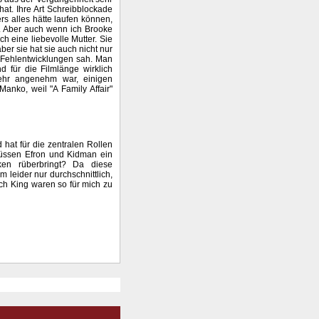
at. Ihre Art Schreibblockade
rs alles hätte laufen können,
e. Aber auch wenn ich Brooke
 eine liebevolle Mutter. Sie
r sie hat sie auch nicht nur
 Fehlentwicklungen sah. Man
d für die Filmlänge wirklich
sehr angenehm war, einigen
anko, weil "A Family Affair"
 hat für die zentralen Rollen
müssen Efron und Kidman ein
ken rüberbringt? Da diese
m leider nur durchschnittlich,
ch King waren so für mich zu