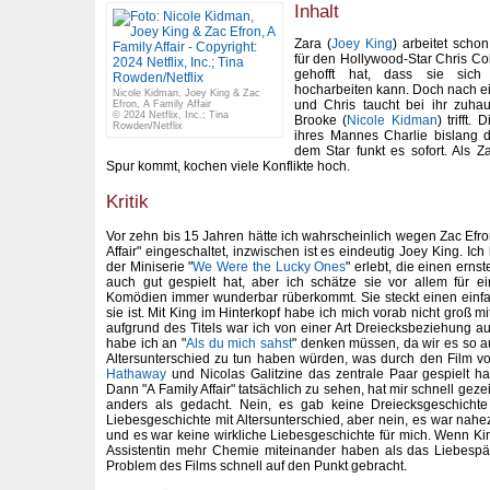
Inhalt
Zara (
Joey King
) arbeitet schon
für den Hollywood-Star Chris Col
gehofft hat, dass sie sich
hocharbeiten kann. Doch nach ei
Nicole Kidman, Joey King & Zac
und Chris taucht bei ihr zuha
Efron, A Family Affair
© 2024 Netflix, Inc.; Tina
Brooke (
Nicole Kidman
) trifft
Rowden/Netflix
ihres Mannes Charlie bislang d
dem Star funkt es sofort. Als 
Spur kommt, kochen viele Konflikte hoch.
Kritik
Vor zehn bis 15 Jahren hätte ich wahrscheinlich wegen Zac Efron
Affair" eingeschaltet, inzwischen ist es eindeutig Joey King. Ic
der Miniserie "
We Were the Lucky Ones
" erlebt, die einen erns
auch gut gespielt hat, aber ich schätze sie vor allem für e
Komödien immer wunderbar rüberkommt. Sie steckt einen einf
sie ist. Mit King im Hinterkopf habe ich mich vorab nicht groß mi
aufgrund des Titels war ich von einer Art Dreiecksbeziehung
habe ich an "
Als du mich sahst
" denken müssen, da wir es so 
Altersunterschied zu tun haben würden, was durch den Film v
Hathaway
und Nicolas Galitzine das zentrale Paar gespielt hab
Dann "A Family Affair" tatsächlich zu sehen, hat mir schnell gez
anders als gedacht. Nein, es gab keine Dreiecksgeschicht
Liebesgeschichte mit Altersunterschied, aber nein, es war nahe
und es war keine wirkliche Liebesgeschichte für mich. Wenn Kin
Assistentin mehr Chemie miteinander haben als das Liebespär
Problem des Films schnell auf den Punkt gebracht.