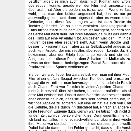
Letztlich ärgert es mich auch, dass mich Kidman und Efron
überzeugen konnte, gerade weil der Film mich ansonsten au
überrascht hat. Aber die beiden, es ist schwer in Worte zu fass
wohl, dass man den beiden angemerkt hat, dass es nur ges
auswendig gelernt und dann abgespult, aber es waren keine
Gedanke, dass diese Beziehung es wert ist, dass Brooke daf
Tochter gefährdet. Bei so einem zentralen Handlungspunkt u
Chris nicht einfach nur einem Abenteuer nachgeht, sondern sch
das erste Mal nach dem Tod ihres Mannes, da muss das dann au
des Films auf eine Art einfach tot. Am besten wird der Film in 
Figuren besser eher separiert sieht. Auch wenn Brooke und 
besser funktioniert haben, aber Zaras Selbstzweifel angesichts
auch kein Aspekt, der mich restlos überzeugen konnte. Ja, Bro
bekommen, aber der Erfolg liegt lange zurück und sie sieht 
Ausgerechnet in dieser Phase dem Schatten der Mutter als zu
etwas an den Haaren herbeigezogen. Zumal Zara auch nicht als
Produzentin ihre Sporen verdienen will.
Bleiben wir also lieber bei Zara selbst, weil man mit ihrer Fig
Film einen großen Spagat zwischen Komödie und ernsteren T
gesagt die Art, mit der man hervorragend übersprudelnde Emot
auch Chaos. Zara war für mich in vielen Aspekten Chaos un
mehrfach herzhaft über sie lachen, besonders natürlich, als s
erste Mal erwischt hat. Das ist dann Slapstick, der bestens funk
aber ebenso deutlich, dass sie sich sehr schwer getan hat, in 
wichtige Aspekte zu sortieren. Auf eine Art hat sie sich von Ch
die Gefühle, die sie durch ihn durchlebt hat, einfach an andere
beste Freundin Eugenie (Liza Koshy) war sie tatsächlich nicht d
für den Zeitraum der persönlichen Krise. Denn eigentlich merkt m
Ich fand nicht alles immer so nachvollziehbar, aber in ihrer wie
ihrer Mutter war sie doch immer ehrlich um sie besorgt und wollt
Dabei hat sie dann nur den Fehler gemacht, dass sie die Versio