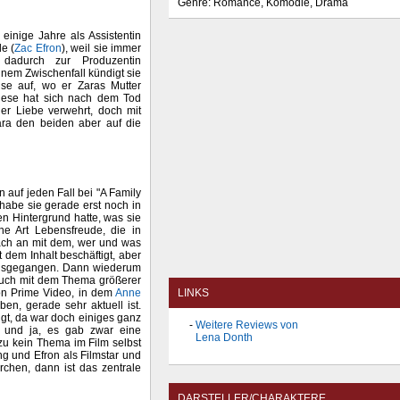
Genre: Romance, Komödie, Drama
 einige Jahre als Assistentin
e (
Zac Efron
), weil sie immer
 dadurch zur Produzentin
nem Zwischenfall kündigt sie
use auf, wo er Zaras Mutter
. Diese hat sich nach dem Tod
er Liebe verwehrt, doch mit
Zara den beiden aber auf die
 auf jeden Fall bei "A Family
h habe sie gerade erst noch in
ten Hintergrund hatte, was sie
ine Art Lebensfreude, die in
ach an mit dem, wer und was
t dem Inhalt beschäftigt, aber
 ausgegangen. Dann wiederum
auch mit dem Thema größerer
LINKS
on Prime Video, in dem
Anne
en, gerade sehr aktuell ist.
eigt, da war doch einiges ganz
Weitere Reviews von
e und ja, es gab zwar eine
Lena Donth
zu kein Thema im Film selbst
g und Efron als Filmstar und
chen, dann ist das zentrale
DARSTELLER/CHARAKTERE