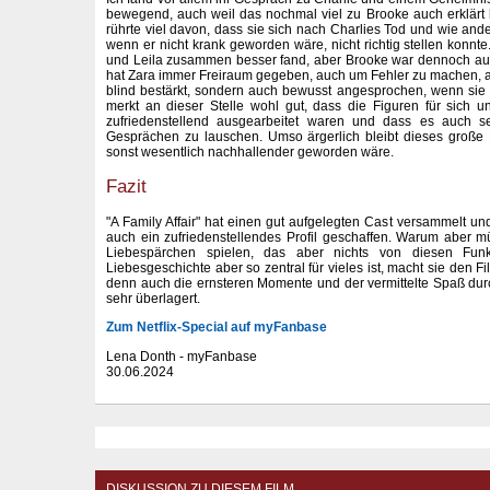
bewegend, auch weil das nochmal viel zu Brooke auch erklärt h
rührte viel davon, dass sie sich nach Charlies Tod und wie ande
wenn er nicht krank geworden wäre, nicht richtig stellen konnt
und Leila zusammen besser fand, aber Brooke war dennoch auch
hat Zara immer Freiraum gegeben, auch um Fehler zu machen, abe
blind bestärkt, sondern auch bewusst angesprochen, wenn sie
merkt an dieser Stelle wohl gut, dass die Figuren für sich un
zufriedenstellend ausgearbeitet waren und dass es auch 
Gesprächen zu lauschen. Umso ärgerlich bleibt dieses große M
sonst wesentlich nachhallender geworden wäre.
Fazit
"A Family Affair" hat einen gut aufgelegten Cast versammelt und
auch ein zufriedenstellendes Profil geschaffen. Warum aber 
Liebespärchen spielen, das aber nichts von diesen Fun
Liebesgeschichte aber so zentral für vieles ist, macht sie den Fil
denn auch die ernsteren Momente und der vermittelte Spaß dur
sehr überlagert.
Zum Netflix-Special auf myFanbase
Lena Donth - myFanbase
30.06.2024
DISKUSSION ZU DIESEM FILM