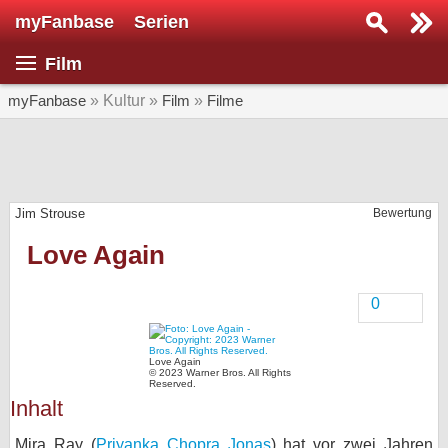
myFanbase
Serien
Serie suchen...
Film
Home
SERIEN
myFanbase
» Kultur »
Film
»
Filme
Serien
Kolumnen
Jim Strouse
Bewertung
Interviews
Love Again
Veranstaltungen
KULTUR
0
Specials
SERVICE
Love Again
© 2023 Warner Bros. All Rights
Reserved.
Gewinnspiele
Inhalt
Forum
Mira Ray (
Priyanka Chopra Jonas
) hat vor zwei Jahren