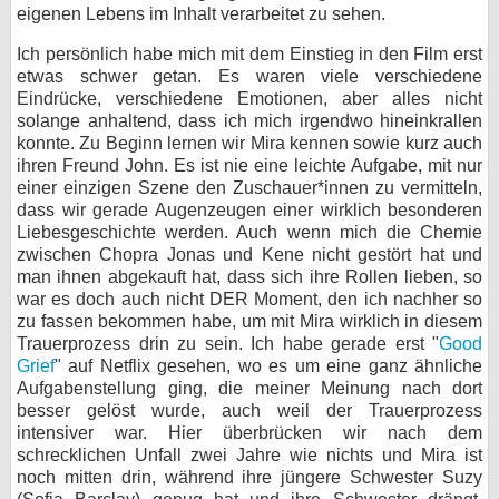
eigenen Lebens im Inhalt verarbeitet zu sehen.
Ich persönlich habe mich mit dem Einstieg in den Film erst
etwas schwer getan. Es waren viele verschiedene
Eindrücke, verschiedene Emotionen, aber alles nicht
solange anhaltend, dass ich mich irgendwo hineinkrallen
konnte. Zu Beginn lernen wir Mira kennen sowie kurz auch
ihren Freund John. Es ist nie eine leichte Aufgabe, mit nur
einer einzigen Szene den Zuschauer*innen zu vermitteln,
dass wir gerade Augenzeugen einer wirklich besonderen
Liebesgeschichte werden. Auch wenn mich die Chemie
zwischen Chopra Jonas und Kene nicht gestört hat und
man ihnen abgekauft hat, dass sich ihre Rollen lieben, so
war es doch auch nicht DER Moment, den ich nachher so
zu fassen bekommen habe, um mit Mira wirklich in diesem
Trauerprozess drin zu sein. Ich habe gerade erst "
Good
Grief
" auf Netflix gesehen, wo es um eine ganz ähnliche
Aufgabenstellung ging, die meiner Meinung nach dort
besser gelöst wurde, auch weil der Trauerprozess
intensiver war. Hier überbrücken wir nach dem
schrecklichen Unfall zwei Jahre wie nichts und Mira ist
noch mitten drin, während ihre jüngere Schwester Suzy