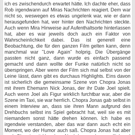
ich es zwischendurch erwartet hätte. Ich dachte eher, dass
Rob irgendwann auf Miras Nachrichten reagiert. Dem war
nicht so, weswegen es etwas ungelenk war, wie er dann
herausgefunden hat, wer hinter den Nachrichten steckte.
Auch wenn Mira Hinweise auf Aufenthaltsorte hinterlassen
hat, aber es war jeweils doch auch ein Faktor von
Wahrscheinlichkeit dabei. Das ist generell eine
Beobachtung, die für den ganzen Film gelten kann, denn
manchmal war "Love Again" holprig. Die Übergänge
passten nicht ganz, dann wurde es einfach passend
gemacht und dann wollte der Funke natürlich nicht so
überspringen. Aber wenn der Film sich mal selbst von der
Leine lässt, dann gibt es durchaus Highlights. Eins davon
ist sicherlich die gemeinsame Szene von Chopra Jonas
mit ihrem Ehemann Nick Jonas, der ihr Date Joel spielt.
Auch wenn Joel als Figur wirklich furchtbar war, aber die
Szene im Taxi, sie war herrlich. Chopra Jonas gab selbst in
einem Interview an, dass sie ihren Mann aufgrund des
Drehbuchs selbst ins Spiel gebracht hat, weil sie es mit
niemandem sonst hätte drehen können. Ich habe es
irgendwie verstanden, aber das war dann auch echt ein
Moment, wo der Humor auch saß. Chopra Jonas hat aber