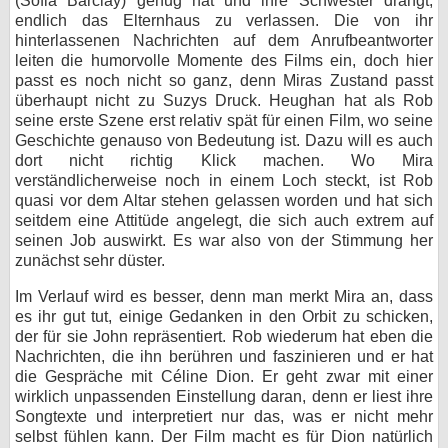
(Sofia Barclay) genug hat und ihre Schwester drängt,
endlich das Elternhaus zu verlassen. Die von ihr
hinterlassenen Nachrichten auf dem Anrufbeantworter
leiten die humorvolle Momente des Films ein, doch hier
passt es noch nicht so ganz, denn Miras Zustand passt
überhaupt nicht zu Suzys Druck. Heughan hat als Rob
seine erste Szene erst relativ spät für einen Film, wo seine
Geschichte genauso von Bedeutung ist. Dazu will es auch
dort nicht richtig Klick machen. Wo Mira
verständlicherweise noch in einem Loch steckt, ist Rob
quasi vor dem Altar stehen gelassen worden und hat sich
seitdem eine Attitüde angelegt, die sich auch extrem auf
seinen Job auswirkt. Es war also von der Stimmung her
zunächst sehr düster.
Im Verlauf wird es besser, denn man merkt Mira an, dass
es ihr gut tut, einige Gedanken in den Orbit zu schicken,
der für sie John repräsentiert. Rob wiederum hat eben die
Nachrichten, die ihn berühren und faszinieren und er hat
die Gespräche mit Céline Dion. Er geht zwar mit einer
wirklich unpassenden Einstellung daran, denn er liest ihre
Songtexte und interpretiert nur das, was er nicht mehr
selbst fühlen kann. Der Film macht es für Dion natürlich