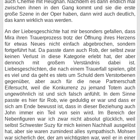
auch Chemie mit Heughan. Nachdem es dann endlich mal
zwischen ihnen in den Gang kommt und sie die erste
große Szene in der Oper haben, dann wird auch deutlich,
das kann wirklich was werden.
An der Liebesgeschichte hat mir besonders gefallen, dass
Mira ihren Trauerprozess trotz der Öffnung ihres Herzens
für etwas Neues nicht einfach abgebrochen, sondern
fortgeführt hat. Da passte dann auch Rob, der selbst zwar
keinen Verlust in diese Kategorie erlebt hat, der aber
dennoch mit großem Verständnis dabei ist.
Liebesgeschichten, die nach einem Trauerfall spielen, gibt
es viel und da geht es stets um Schuld dem Verstorbenen
gegenüber, aber auch für die neue Partnerschaft
Eifersucht, weil die Konkurrenz zu jemand Totem auch
ungewöhnlich ist und sich falsch anfühlt. In dem Sinne
passte es hier für Rob, wie geduldig er war und dass er
sich am Ende bewusst ist, dass in dieser Beziehung auch
John immer ein Teil von sein wird. Im Bereich der
Nebenfiguren war ich zwar nicht absolut glücklich, weil
selbst Schwester Suzy für mich keinen Nachhall ausgelöst
hat, aber sie waren zumindest alles sympathisch. Mohsen
war sicherlich der, der am wichtigsten war, weil er in einer