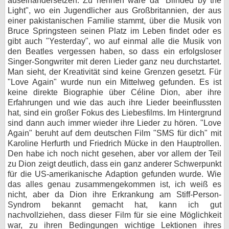
auseinandersetzen. Zu nennen wäre da "Blinded by the
Light", wo ein Jugendlicher aus Großbritannien, der aus
einer pakistanischen Familie stammt, über die Musik von
Bruce Springsteen seinen Platz im Leben findet oder es
gibt auch "Yesterday", wo auf einmal alle die Musik von
den Beatles vergessen haben, so dass ein erfolgsloser
Singer-Songwriter mit deren Lieder ganz neu durchstartet.
Man sieht, der Kreativität sind keine Grenzen gesetzt. Für
"Love Again" wurde nun ein Mittelweg gefunden. Es ist
keine direkte Biographie über Céline Dion, aber ihre
Erfahrungen und wie das auch ihre Lieder beeinflussten
hat, sind ein großer Fokus des Liebesfilms. Im Hintergrund
sind dann auch immer wieder ihre Lieder zu hören. "Love
Again" beruht auf dem deutschen Film "SMS für dich" mit
Karoline Herfurth und Friedrich Mücke in den Hauptrollen.
Den habe ich noch nicht gesehen, aber vor allem der Teil
zu Dion zeigt deutlich, dass ein ganz anderer Schwerpunkt
für die US-amerikanische Adaption gefunden wurde. Wie
das alles genau zusammengekommen ist, ich weiß es
nicht, aber da Dion ihre Erkrankung am Stiff-Person-
Syndrom bekannt gemacht hat, kann ich gut
nachvollziehen, dass dieser Film für sie eine Möglichkeit
war, zu ihren Bedingungen wichtige Lektionen ihres