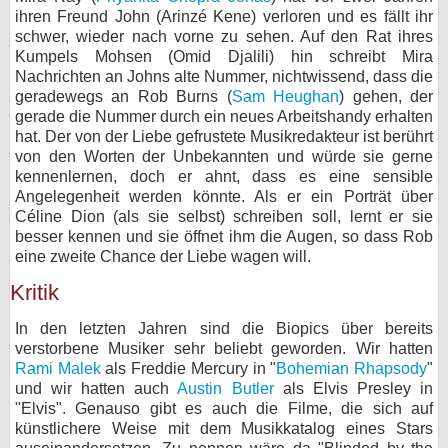
ihren Freund John (Arinzé Kene) verloren und es fällt ihr
bei X
schwer, wieder nach vorne zu sehen. Auf den Rat ihres
Kumpels Mohsen (Omid Djalili) hin schreibt Mira
bei Facebook
Nachrichten an Johns alte Nummer, nichtwissend, dass die
geradewegs an Rob Burns (
Sam Heughan
) gehen, der
gerade die Nummer durch ein neues Arbeitshandy erhalten
Kontakt
hat. Der von der Liebe gefrustete Musikredakteur ist berührt
von den Worten der Unbekannten und würde sie gerne
kennenlernen, doch er ahnt, dass es eine sensible
Nutzungsbedingungen
Angelegenheit werden könnte. Als er ein Porträt über
Céline Dion (als sie selbst) schreiben soll, lernt er sie
Datenschutz
besser kennen und sie öffnet ihm die Augen, so dass Rob
eine zweite Chance der Liebe wagen will.
Cookie-Einstellungen
Kritik
Impressum
In den letzten Jahren sind die Biopics über bereits
Desktop-Ansicht
verstorbene Musiker sehr beliebt geworden. Wir hatten
myFanbase
Rami Malek
als Freddie Mercury in "
Bohemian Rhapsody
"
und wir hatten auch
Austin Butler
als Elvis Presley in
"Elvis". Genauso gibt es auch die Filme, die sich auf
künstlichere Weise mit dem Musikkatalog eines Stars