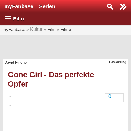
myFanbase
Serien
Serie suchen...
Film
Home
SERIEN
myFanbase
» Kultur »
Film
»
Filme
Serien
Kolumnen
David Fincher
Bewertung
Interviews
Gone Girl - Das perfekte
Veranstaltungen
Opfer
KULTUR
Specials
0
SERVICE
Gewinnspiele
Forum