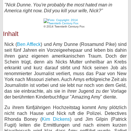
"Nick Dunne. You're probably the most hated man in
bei X
America right now. Did you kill your wife, Nick?"
bei Facebook
© 2014 Twentieth Century Fox
Inhalt
Kontakt
Nick (
Ben Affleck
) und Amy Dunne (Rosamund Pike) sind
seit fünf Jahren ein Vorzeigeehepaar und leben bis dahin
Nutzungsbedingungen
ihren ganz eigenen amerikanischen Traum. Doch der
Schein trügt, denn als Nicks Mutter unheilbar an Krebs
Datenschutz
erkrankt und kurz darauf stirbt und Nick seinen Job als
renommierter Journalist verliert, muss das Paar von New
Cookie-Einstellungen
York nach Missouri ziehen. Auch Amys erfolgreiche Zeit als
Journalistin ist vorbei und sie lebt nur noch von dem Geld,
Impressum
das sie einbrachte, als sie in ihrer Jugend zu der Vorlage
der berühmten Kinderbuchfigur "Amazing Amy" diente.
Desktop-Ansicht
myFanbase
Zu ihrem fünfjährigen Hochzeitstag kommt Amy plötzlich
nicht nach Hause und Nick ruft die Polizei. Detectives
Rhonda Boney (
Kim Dickens
) und Jim Gilpin (Patrick
Fugit) leiten die Ermittlungen und nach einem kurzen
Hausbesuch wird klar, dass Amy entführt wurde. Sofort