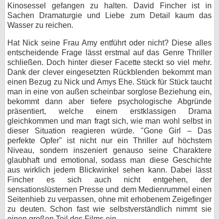
Kinosessel gefangen zu halten. David Fincher ist in
Sachen Dramaturgie und Liebe zum Detail kaum das
Wasser zu reichen.
Hat Nick seine Frau Amy entführt oder nicht? Diese alles
entscheidende Frage lässt erstmal auf das Genre Thriller
schließen. Doch hinter dieser Facette steckt so viel mehr.
Dank der clever eingesetzten Rückblenden bekommt man
einen Bezug zu Nick und Amys Ehe. Stück für Stück taucht
man in eine von außen scheinbar sorglose Beziehung ein,
bekommt dann aber tiefere psychologische Abgründe
präsentiert, welche einem erstklassigen Drama
gleichkommen und man fragt sich, wie man wohl selbst in
dieser Situation reagieren würde. "Gone Girl – Das
perfekte Opfer" ist nicht nur ein Thriller auf höchstem
Niveau, sondern inszeniert genauso seine Charaktere
glaubhaft und emotional, sodass man diese Geschichte
aus wirklich jedem Blickwinkel sehen kann. Dabei lässt
Fincher es sich auch nicht entgehen, der
sensationslüsternen Presse und dem Medienrummel einen
Seitenhieb zu verpassen, ohne mit erhobenem Zeigefinger
zu deuten. Schon fast wie selbstverständlich nimmt sie
einen großen Teil des Films ein.