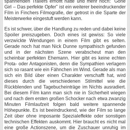
spannenden Trailers erhofft hatte und mehr noch: "Gone
Girl – Das perfekte Opfer" ist ein weiterer beeindruckender
Film in Finchers Filmografie, der getrost in die Sparte der
Meisterwerke eingestuft werden kann.
Es ist schwer, über die Handlung zu reden und dabei keine
Spoiler preiszugeben. Doch eines ist gewiss: So viele
verzwickte Wendungen in einem Film gibt es selten.
Gerade noch hat man Nick Dunne sympathisch gefunden
und in der nächsten Szene verabscheut man den
scheinbar perfekten Ehemann. Hier gibt es keine echten
Prota- oder Antagonisten, denn die Sympathien verlagern
sich so rasant wie ein Fähnchen im Wind. Gerade als man
sich ein Bild über einen Charakter verschafft hat, wird
dieses durch die verschiedenen Stilmittel wie die
Rückblenden und Tagebucheinträge im Nichts ausradiert.
Bei diesem Film kann man sich nie in Sicherheit wiegen
und nach dem ersten großen Schocker nach etwa zwanzig
Minuten Filmlaufzeit folgen bald weitere spannende
Höhepunkte. Es ist beeindruckend, wie der Film so lange
Zeit über ohne imposante Spezialeffekte oder sonstigen
technischen Effekten auskommt. Hier braucht es nicht mal
eine große Actionszene, um die Zuschauer unruhig im