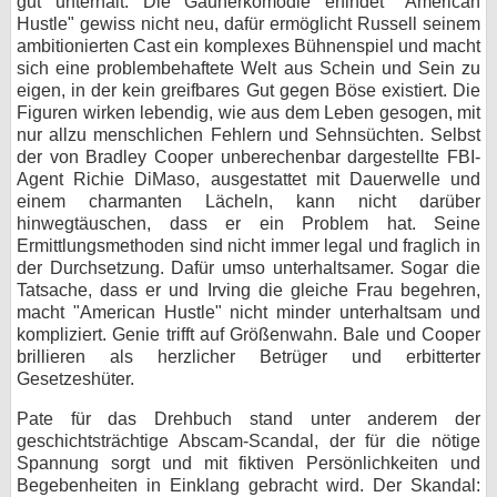
gut unterhält. Die Gaunerkomödie erfindet "American
Hustle" gewiss nicht neu, dafür ermöglicht Russell seinem
ambitionierten Cast ein komplexes Bühnenspiel und macht
sich eine problembehaftete Welt aus Schein und Sein zu
eigen, in der kein greifbares Gut gegen Böse existiert. Die
Figuren wirken lebendig, wie aus dem Leben gesogen, mit
nur allzu menschlichen Fehlern und Sehnsüchten. Selbst
der von Bradley Cooper unberechenbar dargestellte FBI-
Agent Richie DiMaso, ausgestattet mit Dauerwelle und
einem charmanten Lächeln, kann nicht darüber
hinwegtäuschen, dass er ein Problem hat. Seine
Ermittlungsmethoden sind nicht immer legal und fraglich in
der Durchsetzung. Dafür umso unterhaltsamer. Sogar die
Tatsache, dass er und Irving die gleiche Frau begehren,
macht "American Hustle" nicht minder unterhaltsam und
kompliziert. Genie trifft auf Größenwahn. Bale und Cooper
brillieren als herzlicher Betrüger und erbitterter
Gesetzeshüter.
Pate für das Drehbuch stand unter anderem der
geschichtsträchtige Abscam-Scandal, der für die nötige
Spannung sorgt und mit fiktiven Persönlichkeiten und
Begebenheiten in Einklang gebracht wird. Der Skandal: