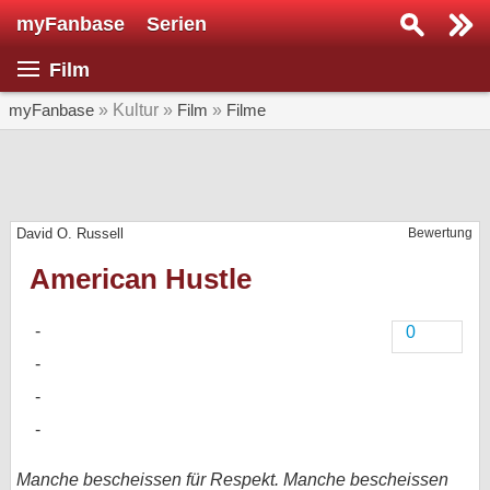
myFanbase
Serien
Serie suchen...
Film
Home
SERIEN
myFanbase
» Kultur »
Film
»
Filme
Serien
Kolumnen
David O. Russell
Bewertung
Interviews
American Hustle
Veranstaltungen
KULTUR
0
Specials
SERVICE
Gewinnspiele
Forum
Manche bescheissen für Respekt. Manche bescheissen