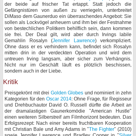
der beide auf frischer Tat ertappt. Statt jedoch die
Gefängnistüren von außen zu verriegeln, unterbreitet
DiMaso dem Gaunerduo ein überraschendes Angebot: Sie
sollen als Lockvögel anheuern und ihm bei der Festnahme
von bestechlichen Politkern behilflich sein, dann kommen
sie frei. Der Deal gilt, wird aber durch Irvings labile
Gemahlin Rosalyn (
Jennifer Lawrence
) verkompliziert.
Ohne dass er es verhindern kann, befindet sich Rosalyn
mitten drin in der verdeckten Operation und wird dem
untreuen Irving langsam, aber sicher zum Verhängnis.
Nicht nur im Geschäft läuft es plötzlich beschissen,
sondern auch in der Liebe.
Kritik
Preisgekrönt mit drei
Golden Globes
und nominiert in zehn
Kategorien für den
Oscar 2014
: Ohne Frage, für Regisseur
und Drehbuchautor David O. Russell dürfte die Arbeit an
der dramalastigen Gaunerkomödie "American Hustle"
einen weiteren Silberstreif am Filmhorizont bedeuten. Das
Erfolgsrezept: Nach einer bereits fruchtbaren Kooperation
mit Christian Bale und Amy Adams in "
The Fighter
" (2010)
sowie Jennifer Lawrence und Bradley Cooper in "
Silver