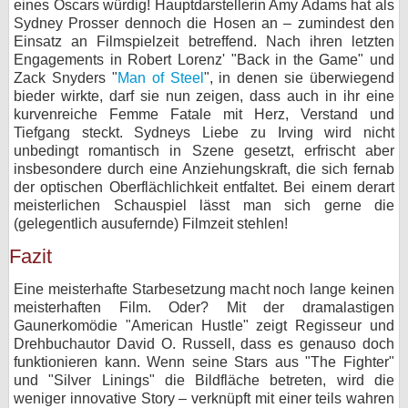
eines Oscars würdig! Hauptdarstellerin Amy Adams hat als
Sydney Prosser dennoch die Hosen an – zumindest den
Einsatz an Filmspielzeit betreffend. Nach ihren letzten
Engagements in Robert Lorenz' "Back in the Game" und
Zack Snyders "
Man of Steel
", in denen sie überwiegend
bieder wirkte, darf sie nun zeigen, dass auch in ihr eine
kurvenreiche Femme Fatale mit Herz, Verstand und
Tiefgang steckt. Sydneys Liebe zu Irving wird nicht
unbedingt romantisch in Szene gesetzt, erfrischt aber
insbesondere durch eine Anziehungskraft, die sich fernab
der optischen Oberflächlichkeit entfaltet. Bei einem derart
meisterlichen Schauspiel lässt man sich gerne die
(gelegentlich ausufernde) Filmzeit stehlen!
Fazit
Eine meisterhafte Starbesetzung macht noch lange keinen
meisterhaften Film. Oder? Mit der dramalastigen
Gaunerkomödie "American Hustle" zeigt Regisseur und
Drehbuchautor David O. Russell, dass es genauso doch
funktionieren kann. Wenn seine Stars aus "The Fighter"
und "Silver Linings" die Bildfläche betreten, wird die
weniger innovative Story – verknüpft mit einer teils wahren