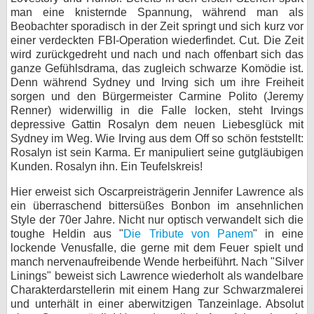
man eine knisternde Spannung, während man als
Beobachter sporadisch in der Zeit springt und sich kurz vor
einer verdeckten FBI-Operation wiederfindet. Cut. Die Zeit
wird zurückgedreht und nach und nach offenbart sich das
ganze Gefühlsdrama, das zugleich schwarze Komödie ist.
Denn während Sydney und Irving sich um ihre Freiheit
sorgen und den Bürgermeister Carmine Polito (Jeremy
Renner) widerwillig in die Falle locken, steht Irvings
depressive Gattin Rosalyn dem neuen Liebesglück mit
Sydney im Weg. Wie Irving aus dem Off so schön feststellt:
Rosalyn ist sein Karma. Er manipuliert seine gutgläubigen
Kunden. Rosalyn ihn. Ein Teufelskreis!
Hier erweist sich Oscarpreisträgerin Jennifer Lawrence als
ein überraschend bittersüßes Bonbon im ansehnlichen
Style der 70er Jahre. Nicht nur optisch verwandelt sich die
toughe Heldin aus "
Die Tribute von Panem
" in eine
lockende Venusfalle, die gerne mit dem Feuer spielt und
manch nervenaufreibende Wende herbeiführt. Nach "Silver
Linings" beweist sich Lawrence wiederholt als wandelbare
Charakterdarstellerin mit einem Hang zur Schwarzmalerei
und unterhält in einer aberwitzigen Tanzeinlage. Absolut