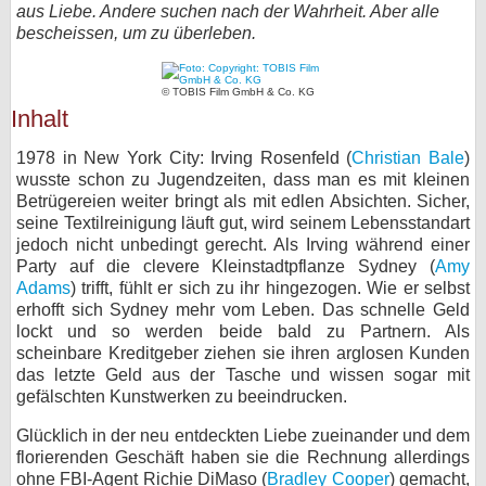
aus Liebe. Andere suchen nach der Wahrheit. Aber alle
bei X
bescheissen, um zu überleben.
bei Facebook
© TOBIS Film GmbH & Co. KG
Inhalt
Kontakt
1978 in New York City: Irving Rosenfeld (
Christian Bale
)
wusste schon zu Jugendzeiten, dass man es mit kleinen
Nutzungsbedingungen
Betrügereien weiter bringt als mit edlen Absichten. Sicher,
seine Textilreinigung läuft gut, wird seinem Lebensstandart
Datenschutz
jedoch nicht unbedingt gerecht. Als Irving während einer
Party auf die clevere Kleinstadtpflanze Sydney (
Amy
Cookie-Einstellungen
Adams
) trifft, fühlt er sich zu ihr hingezogen. Wie er selbst
erhofft sich Sydney mehr vom Leben. Das schnelle Geld
lockt und so werden beide bald zu Partnern. Als
Impressum
scheinbare Kreditgeber ziehen sie ihren arglosen Kunden
Desktop-Ansicht
das letzte Geld aus der Tasche und wissen sogar mit
gefälschten Kunstwerken zu beeindrucken.
myFanbase
Glücklich in der neu entdeckten Liebe zueinander und dem
florierenden Geschäft haben sie die Rechnung allerdings
ohne FBI-Agent Richie DiMaso (
Bradley Cooper
) gemacht,