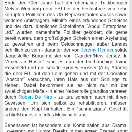
Ende der 70er Jahre half der ehemalige Trickbetrüger
Melvin Weinberg dem FBI bei der Festnahme von zehn
korrupten Politikern des US-Repräsentantenhauses sowie
weiteren Amtsträgern. Mithilfe eines erfundenen Scheichs
und der dazu dienlichen Scheinfirma "Abdul Enterprises,
Ltd." wurden namenhafte Politiker geködert, die gerne
bereit waren, dem großzügigen Scheich einen Asylantrag
zu gewähren und beim Geldschmuggel außer Landes
behilflich zu sein - darunter der von
Jeremy Renner
solide
dargestellte Bürgermeister von Camden/New Jersey. In
"American Hustle" sind es nun der bierbäuchige Irving
Rosenfeld und die smarte Sydney Prosser (Amy Adams)
die dem FBI auf den Leim gehen und mit der Operation
"Abscam" versuchen, ihren Hals aus der Schlinge zu
ziehen. Dabei bekommen sie es nicht nur mit der
zwielichtigen Mafia - in einer Nebenrolle grandios vertreten
durch
Robert De Niro
- zu tun, sondern auch mit ihrem
Gewissen. Um sich selbst zu rehabilitieren, müssen
andere den Kopf hinhalten. Ein "schmutziges" Geschäft
schließt indes ein edles Motiv nicht aus.
Sehenswert ist besonders die Kombination aus Drama,
Lovestory und Humor. Bereits in den ersten Szenen spürt