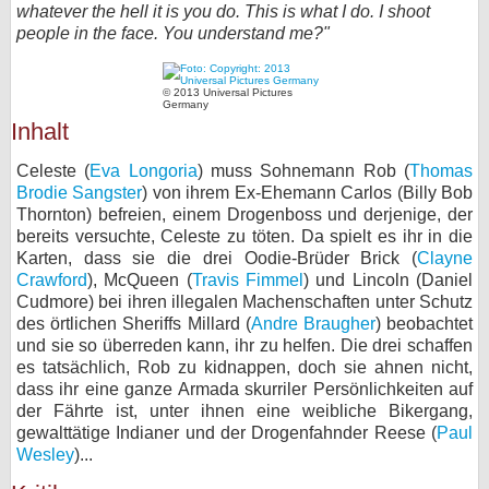
whatever the hell it is you do. This is what I do. I shoot
bei X
people in the face. You understand me?"
bei Facebook
© 2013 Universal Pictures
Germany
Inhalt
Kontakt
Celeste (
Eva Longoria
) muss Sohnemann Rob (
Thomas
Brodie Sangster
) von ihrem Ex-Ehemann Carlos (Billy Bob
Nutzungsbedingungen
Thornton) befreien, einem Drogenboss und derjenige, der
bereits versuchte, Celeste zu töten. Da spielt es ihr in die
Datenschutz
Karten, dass sie die drei Oodie-Brüder Brick (
Clayne
Crawford
), McQueen (
Travis Fimmel
) und Lincoln (Daniel
Cookie-Einstellungen
Cudmore) bei ihren illegalen Machenschaften unter Schutz
des örtlichen Sheriffs Millard (
Andre Braugher
) beobachtet
Impressum
und sie so überreden kann, ihr zu helfen. Die drei schaffen
es tatsächlich, Rob zu kidnappen, doch sie ahnen nicht,
Desktop-Ansicht
dass ihr eine ganze Armada skurriler Persönlichkeiten auf
myFanbase
der Fährte ist, unter ihnen eine weibliche Bikergang,
gewalttätige Indianer und der Drogenfahnder Reese (
Paul
Wesley
)...