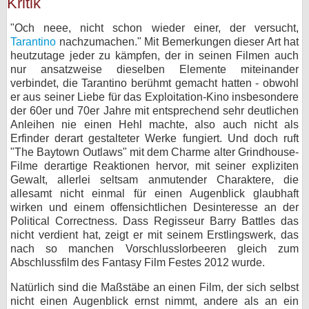
Kritik
"Och neee, nicht schon wieder einer, der versucht,
Tarantino
nachzumachen." Mit Bemerkungen dieser Art hat
heutzutage jeder zu kämpfen, der in seinen Filmen auch
nur ansatzweise dieselben Elemente miteinander
verbindet, die Tarantino berühmt gemacht hatten - obwohl
er aus seiner Liebe für das Exploitation-Kino insbesondere
der 60er und 70er Jahre mit entsprechend sehr deutlichen
Anleihen nie einen Hehl machte, also auch nicht als
Erfinder derart gestalteter Werke fungiert. Und doch ruft
"The Baytown Outlaws" mit dem Charme alter Grindhouse-
Filme derartige Reaktionen hervor, mit seiner expliziten
Gewalt, allerlei seltsam anmutender Charaktere, die
allesamt nicht einmal für einen Augenblick glaubhaft
wirken und einem offensichtlichen Desinteresse an der
Political Correctness. Dass Regisseur Barry Battles das
nicht verdient hat, zeigt er mit seinem Erstlingswerk, das
nach so manchen Vorschlusslorbeeren gleich zum
Abschlussfilm des Fantasy Film Festes 2012 wurde.
Natürlich sind die Maßstäbe an einen Film, der sich selbst
nicht einen Augenblick ernst nimmt, andere als an ein