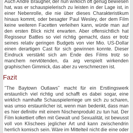
Auch Andre Braugher, der nun wirklich oft genug bewiesen
hat, was er schauspielerisch zu leisten in der Lage ist, in
einer Nebenrolle, die nie über dieses Charakteristikum
hinaus kommt, oder besagter Paul Wesley, der dem Film
keine weiteren Facetten verleihen kann, würde man auf
den ersten Blick nicht erwarten. Aber offensichtlich hat
Regisseur Battles so viel richtig gemacht, dass er trotz
seines relativ geringen Budgets von vier Mio. US-Dollar
einen derartigen Cast für sich gewinnen konnte. Dieser
Eindruck verstärkt sich am Ende des Films trotz so
manchem nervtötenden, da arg verspielt wirkenden
graphischen Gimmick, das aber zu verschmerzen ist.
Fazit
"The Baytown Outlaws" macht für ein Erstlingswerk
erstaunlich viel richtig und schafft es dabei sogar, eine
wirklich namhafte Schauspielerriege um sich zu scharen,
was umso erstaunlicher ist, wenn man bedenkt, dass man
es hier definitiv mit einem Nischenprodukt zu tun hat. Der
Film kokettiert offen mit Gewalt und Sexualität, ist bewusst
voll von Klischees jeglicher Art und kann zwischendrin
herrlich komisch sein. Wäre im Mittelteil nicht die eine oder