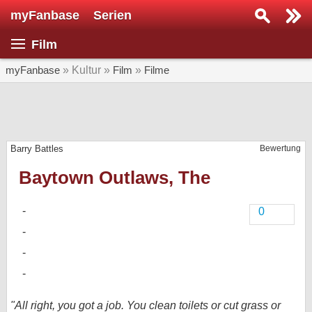
myFanbase
Serien
Serie suchen...
Film
Home
SERIEN
myFanbase
» Kultur »
Film
»
Filme
Serien
Kolumnen
Barry Battles
Bewertung
Interviews
Baytown Outlaws, The
Veranstaltungen
KULTUR
0
Specials
SERVICE
Gewinnspiele
Forum
"All right, you got a job. You clean toilets or cut grass or