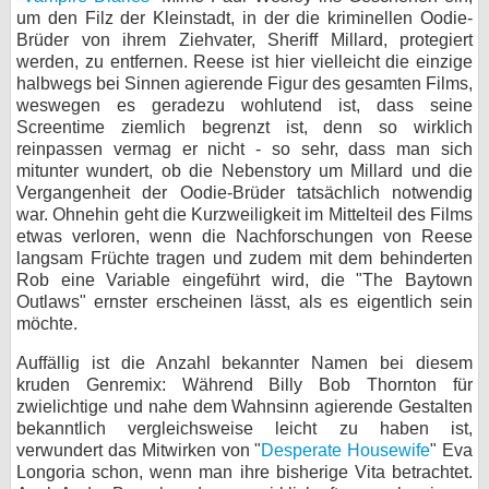
um den Filz der Kleinstadt, in der die kriminellen Oodie-
Brüder von ihrem Ziehvater, Sheriff Millard, protegiert
werden, zu entfernen. Reese ist hier vielleicht die einzige
halbwegs bei Sinnen agierende Figur des gesamten Films,
weswegen es geradezu wohlutend ist, dass seine
Screentime ziemlich begrenzt ist, denn so wirklich
reinpassen vermag er nicht - so sehr, dass man sich
mitunter wundert, ob die Nebenstory um Millard und die
Vergangenheit der Oodie-Brüder tatsächlich notwendig
war. Ohnehin geht die Kurzweiligkeit im Mittelteil des Films
etwas verloren, wenn die Nachforschungen von Reese
langsam Früchte tragen und zudem mit dem behinderten
Rob eine Variable eingeführt wird, die "The Baytown
Outlaws" ernster erscheinen lässt, als es eigentlich sein
möchte.
Auffällig ist die Anzahl bekannter Namen bei diesem
kruden Genremix: Während Billy Bob Thornton für
zwielichtige und nahe dem Wahnsinn agierende Gestalten
bekanntlich vergleichsweise leicht zu haben ist,
verwundert das Mitwirken von "
Desperate Housewife
" Eva
Longoria schon, wenn man ihre bisherige Vita betrachtet.