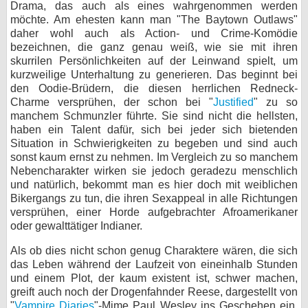
Drama, das auch als eines wahrgenommen werden
möchte. Am ehesten kann man "The Baytown Outlaws"
daher wohl auch als Action- und Crime-Komödie
bezeichnen, die ganz genau weiß, wie sie mit ihren
skurrilen Persönlichkeiten auf der Leinwand spielt, um
kurzweilige Unterhaltung zu generieren. Das beginnt bei
den Oodie-Brüdern, die diesen herrlichen Redneck-
Charme versprühen, der schon bei "
Justified
" zu so
manchem Schmunzler führte. Sie sind nicht die hellsten,
haben ein Talent dafür, sich bei jeder sich bietenden
Situation in Schwierigkeiten zu begeben und sind auch
sonst kaum ernst zu nehmen. Im Vergleich zu so manchem
Nebencharakter wirken sie jedoch geradezu menschlich
und natürlich, bekommt man es hier doch mit weiblichen
Bikergangs zu tun, die ihren Sexappeal in alle Richtungen
versprühen, einer Horde aufgebrachter Afroamerikaner
oder gewalttätiger Indianer.
Als ob dies nicht schon genug Charaktere wären, die sich
das Leben während der Laufzeit von eineinhalb Stunden
und einem Plot, der kaum existent ist, schwer machen,
greift auch noch der Drogenfahnder Reese, dargestellt von
"
Vampire Diaries
"-Mime Paul Wesley ins Geschehen ein,