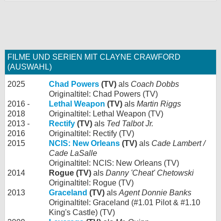
FILME UND SERIEN MIT CLAYNE CRAWFORD
(AUSWAHL)
2025
Chad Powers
(TV)
als
Coach Dobbs
Originaltitel: Chad Powers (TV)
2016 -
Lethal Weapon
(TV)
als
Martin Riggs
2018
Originaltitel: Lethal Weapon (TV)
2013 -
Rectify
(TV)
als
Ted Talbot Jr.
2016
Originaltitel: Rectify (TV)
2015
NCIS: New Orleans
(TV)
als
Cade Lambert /
Cade LaSalle
Originaltitel: NCIS: New Orleans (TV)
2014
Rogue (TV)
als
Danny 'Cheat' Chetowski
Originaltitel: Rogue (TV)
2013
Graceland
(TV)
als
Agent Donnie Banks
Originaltitel: Graceland (#1.01 Pilot & #1.10
King's Castle) (TV)