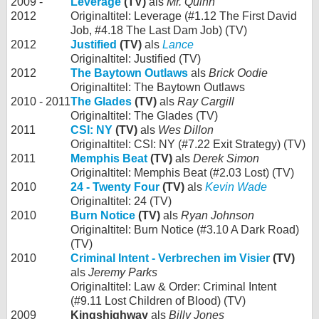
2009 -
Leverage
(TV)
als
Mr. Quinn
2012
Originaltitel: Leverage (#1.12 The First David
Job, #4.18 The Last Dam Job) (TV)
2012
Justified
(TV)
als
Lance
Originaltitel: Justified (TV)
2012
The Baytown Outlaws
als
Brick Oodie
Originaltitel: The Baytown Outlaws
2010 - 2011
The Glades
(TV)
als
Ray Cargill
Originaltitel: The Glades (TV)
2011
CSI: NY
(TV)
als
Wes Dillon
Originaltitel: CSI: NY (#7.22 Exit Strategy) (TV)
2011
Memphis Beat
(TV)
als
Derek Simon
Originaltitel: Memphis Beat (#2.03 Lost) (TV)
2010
24 - Twenty Four
(TV)
als
Kevin Wade
Originaltitel: 24 (TV)
2010
Burn Notice
(TV)
als
Ryan Johnson
Originaltitel: Burn Notice (#3.10 A Dark Road)
(TV)
2010
Criminal Intent - Verbrechen im Visier
(TV)
als
Jeremy Parks
Originaltitel: Law & Order: Criminal Intent
(#9.11 Lost Children of Blood) (TV)
2009
Kingshighway
als
Billy Jones