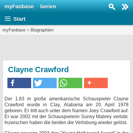
myFanbase
Serien
Serie suchen...
Start
Home
SERIEN
myFanbase
»
Biographien
Serien
Kolumnen
Interviews
Clayne Crawford
Veranstaltungen
KULTUR
Specials
Der 1.83 m große amerikanische Schauspieler Clayne
Crawford wurde in Clay, Alabama am 20. April 1978
SERVICE
geboren. Er tritt auch unter dem Namen Joey Crawford auf.
Gewinnspiele
Er war 2002 mit der Schauspielerin Sunny Mabrey verlobt.
Inzwischen haben die beiden die Verlobung wieder gelöst.
Forum