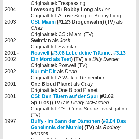
Originaltitel: Trespassing
2004
Lovesong für Bobby Long
als
Lee
Originaltitel: A Love Song for Bobby Long
2003
CSI: Miami
(#1.23 Drogenwahn) (TV)
als
Chaz
Originaltitel: CSI: Miami (TV)
2002
Swimfan
als
Josh
Originaltitel: Swimfan
2001 -
Roswell
(
#3.08 Lebe deine Träume
,
#3.13
2002
Ein Mord als Test
) (TV)
als
Billy Darden
Originaltitel: Roswell (TV)
2002
Nur mit Dir
als
Dean
Originaltitel: A Walk to Remember
2001
One Blood Planet
als
Cady
Originaltitel: One Blood Planet
2001
CSI: Den Tätern auf der Spur
(#2.02
Spurlos) (TV)
als
Henry McFadden
Originaltitel: CSI: Crime Scene Investigation
(TV)
1997
Buffy - Im Bann der Dämonen
(
#2.04 Das
Geheimnis der Mumie
) (TV)
als
Rodney
Munson