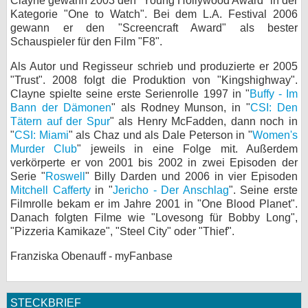
Clayne gewann 2003 den "Young Hollywood Award" in der
Kategorie "One to Watch". Bei dem L.A. Festival 2006
bei X
gewann er den "Screencraft Award" als bester
Schauspieler für den Film "F8".
bei Facebook
Als Autor und Regisseur schrieb und produzierte er 2005
"Trust". 2008 folgt die Produktion von "Kingshighway".
Kontakt
Clayne spielte seine erste Serienrolle 1997 in "
Buffy - Im
Bann der Dämonen
" als Rodney Munson, in "
CSI: Den
Tätern auf der Spur
" als Henry McFadden, dann noch in
Nutzungsbedingungen
"
CSI: Miami
" als Chaz und als Dale Peterson in "
Women's
Murder Club
" jeweils in eine Folge mit. Außerdem
Datenschutz
verkörperte er von 2001 bis 2002 in zwei Episoden der
Serie "
Roswell
" Billy Darden und 2006 in vier Episoden
Cookie-Einstellungen
Mitchell Cafferty
in "
Jericho - Der Anschlag
". Seine erste
Filmrolle bekam er im Jahre 2001 in "One Blood Planet".
Impressum
Danach folgten Filme wie "Lovesong für Bobby Long",
"Pizzeria Kamikaze", "Steel City" oder "Thief".
Desktop-Ansicht
myFanbase
Franziska Obenauff - myFanbase
STECKBRIEF