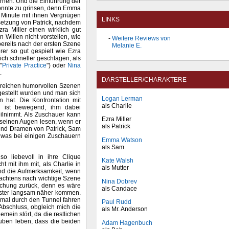
rnen. Und die Einführung der
 konnte zu grinsen, denn Emma
e Minute mit ihnen Vergnügen
LINKS
esetzung von Patrick, nachdem
ra Miller einen wirklich gut
 Willen nicht vorstellen, wie
Weitere Reviews von
bereits nach der ersten Szene
Melanie E.
rer so gut gespielt wie Ezra
ich schneller geschlagen, als
"
Private Practice
") oder
Nina
.
DARSTELLER/CHARAKTERE
hlreichen humorvollen Szenen
gestellt wurden und man sich
Logan Lerman
hat. Die Konfrontation mit
als Charlie
es ist bewegend, ihm dabei
eilnimmt. Als Zuschauer kann
Ezra Miller
n seinen Augen lesen, wenn er
als Patrick
e und Dramen von Patrick, Sam
 was bei einigen Zuschauern
Emma Watson
als Sam
o liebevoll in ihre Clique
Kate Walsh
t mit ihm mit, als Charlie in
als Mutter
und die Aufmerksamkeit, wenn
rachtens nach wichtige Szene
Nina Dobrev
schung zurück, denn es wäre
als Candace
ister langsam näher kommen.
nmal durch den Tunnel fahren
Paul Rudd
Abschluss, obgleich mich die
als Mr. Anderson
mein stört, da die restlichen
uben leben, dass die beiden
Adam Hagenbuch