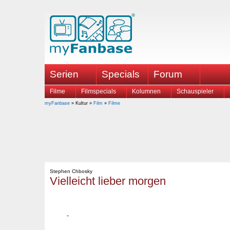
Serien
Specials
Forum
Filme
Filmspecials
Kolumnen
Schauspieler
myFanbase
» Kultur »
Film
»
Filme
Stephen Chbosky
Vielleicht lieber morgen