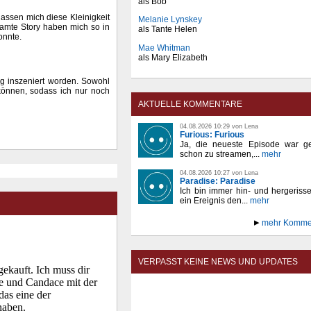
als Bob
assen mich diese Kleinigkeit
Melanie Lynskey
samte Story haben mich so in
als Tante Helen
onnte.
Mae Whitman
als Mary Elizabeth
ig inszeniert worden. Sowohl
 können, sodass ich nur noch
AKTUELLE KOMMENTARE
04.08.2026 10:29 von Lena
Furious: Furious
Ja, die neueste Episode war ge
schon zu streamen,...
mehr
04.08.2026 10:27 von Lena
Paradise: Paradise
Ich bin immer hin- und hergeriss
ein Ereignis den...
mehr
mehr Komme
VERPASST KEINE NEWS UND UPDATES