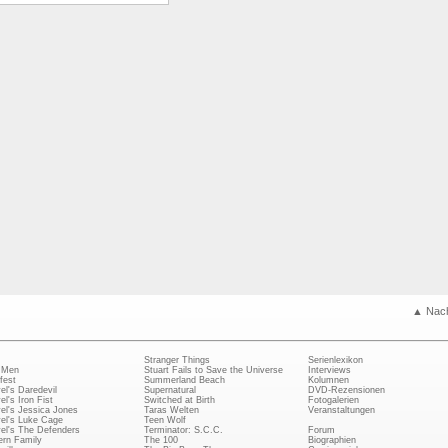
▲ Nac
Stranger Things
Serienlexikon
 Men
Stuart Fails to Save the Universe
Interviews
fest
Summerland Beach
Kolumnen
el's Daredevil
Supernatural
DVD-Rezensionen
el's Iron Fist
Switched at Birth
Fotogalerien
el's Jessica Jones
Taras Welten
Veranstaltungen
el's Luke Cage
Teen Wolf
el's The Defenders
Terminator: S.C.C.
Forum
rn Family
The 100
Biographien