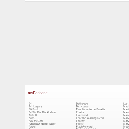
myFanbase
24
Dollhouse
Lost
24: Legacy
Dr. House
Mad
30 Rock
Eine himmlische Familie
Mani
4400 - Die Rückkehrer
Eureka
Marv
Akte X
Everwood
Marv
Alias
Fear the Walking Dead
Marv
Ally McBeal
Felicity
Marv
American Horror Story
Firefly
Marv
Angel
FlashForward
Mode