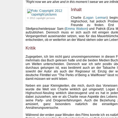
"Right now we are alive and in this moment I swear we are infinit
Inhalt
Charlie (
Logan Lerman
) begin
© 2012 capelight pictures
Highschool, hat jedoch Proble
Freunde zu finden. Erst 
Stiefgeschwisterpaar Sam (
Emma Watson
) und Patrick (Ezra M
aufzublühen. Dennoch muss er sich auch mit einigen dunk
Vergangenheit auseinander setzen, was für das Mauerblümchen
entscheiden, ob er weiterhin an der Wand stehen oder am Lebe
Kritik
Zugegeben, ich bin nicht ganz unvoreingenommen in diesen Fi
mehrmals das Buch gelesen hatte und die beiden Medien Buch 
um Welten unterscheiden. Dennoch war ich sehr positiv üb
durchaus gelungen ist, was bestimmt auch an der Tatsache 
sowohl der Autor als auch der Regisseur ist. Einzig der wo
deutsche Filmtitel von "The Perks of Being a Wallflower" lässt
damit müssen wir wohl leben.
Neben ein paar Kleinigkeiten, die mich, durch das Vorwissen
wurde die Welt von Charlie wirklich gut umgesetzt. Logan Le
Highschool-Neuling wirklich überzeugend und es hat in jed
dabei zuzusehen, wie er als Charlie neue Aspekte des Lebens 
seine Party- und Drogenerfahrungen. Auch die Beziehung 
amüsiert, ganz besonders natürlich die einseitige
Annäherungsversuche.
Während der ersten paar Minuten des Films konnte ich es natü