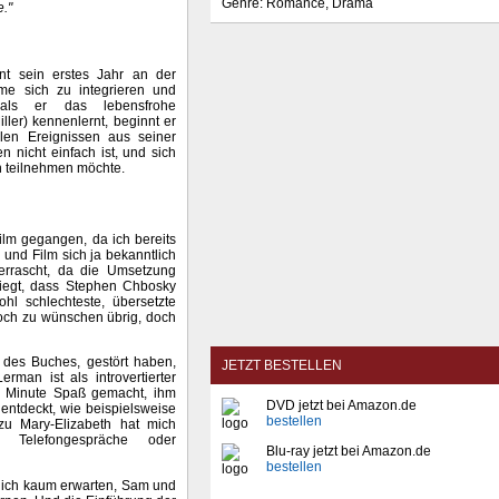
Genre: Romance, Drama
e."
nt sein erstes Jahr an der
me sich zu integrieren und
als er das lebensfrohe
iller) kennenlernt, beginnt er
len Ereignissen aus seiner
 nicht einfach ist, und sich
n teilnehmen möchte.
lm gegangen, da ich bereits
und Film sich ja bekanntlich
errascht, da die Umsetzung
liegt, dass Stephen Chbosky
hl schlechteste, übersetzte
 noch zu wünschen übrig, doch
 des Buches, gestört haben,
JETZT BESTELLEN
rman ist als introvertierter
er Minute Spaß gemacht, ihm
DVD jetzt bei Amazon.de
entdeckt, wie beispielsweise
bestellen
zu Mary-Elizabeth hat mich
n Telefongespräche oder
Blu-ray jetzt bei Amazon.de
bestellen
rlich kaum erwarten, Sam und