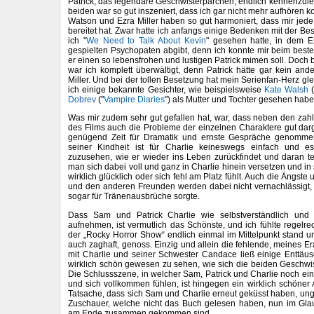
Patrick, das legendäre Geschwisterpärchen, endlich kennenzule
beiden war so gut inszeniert, dass ich gar nicht mehr aufhören
Watson und Ezra Miller haben so gut harmoniert, dass mir jed
bereitet hat. Zwar hatte ich anfangs einige Bedenken mit der B
ich "
We Need to Talk About Kevin
" gesehen hatte, in dem Ez
gespielten Psychopaten abgibt, denn ich konnte mir beim besten
er einen so lebensfrohen und lustigen Patrick mimen soll. Doch 
war ich komplett überwältigt, denn Patrick hätte gar kein ande
Miller. Und bei der tollen Besetzung hat mein Serienfan-Herz gle
ich einige bekannte Gesichter, wie beispielsweise
Kate Walsh
(
Dobrev
("
Vampire Diaries
") als Mutter und Tochter gesehen habe
Was mir zudem sehr gut gefallen hat, war, dass neben den za
des Films auch die Probleme der einzelnen Charaktere gut dar
genügend Zeit für Dramatik und ernste Gespräche genommen 
seiner Kindheit ist für Charlie keineswegs einfach und 
zuzusehen, wie er wieder ins Leben zurückfindet und daran t
man sich dabei voll und ganz in Charlie hinein versetzen und i
wirklich glücklich oder sich fehl am Platz fühlt. Auch die Ängst
und den anderen Freunden werden dabei nicht vernachlässigt,
sogar für Tränenausbrüche sorgte.
Dass Sam und Patrick Charlie wie selbstverständlich und s
aufnehmen, ist vermutlich das Schönste, und ich fühlte regelrech
der „Rocky Horror Show“ endlich einmal im Mittelpunkt stand 
auch zaghaft, genoss. Einzig und allein die fehlende, meines E
mit Charlie und seiner Schwester Candace ließ einige Enttäu
wirklich schön gewesen zu sehen, wie sich die beiden Geschw
Die Schlussszene, in welcher Sam, Patrick und Charlie noch ei
und sich vollkommen fühlen, ist hingegen ein wirklich schöner 
Tatsache, dass sich Sam und Charlie erneut geküsst haben, unge
Zuschauer, welche nicht das Buch gelesen haben, nun im Gla
am Ende zusammen gekommen sind.