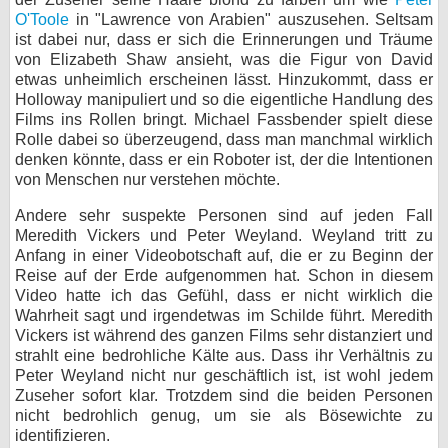
O'Toole
in ʺLawrence von Arabienʺ auszusehen. Seltsam
ist dabei nur, dass er sich die Erinnerungen und Träume
von Elizabeth Shaw ansieht, was die Figur von David
etwas unheimlich erscheinen lässt. Hinzukommt, dass er
Holloway manipuliert und so die eigentliche Handlung des
Films ins Rollen bringt. Michael Fassbender spielt diese
Rolle dabei so überzeugend, dass man manchmal wirklich
denken könnte, dass er ein Roboter ist, der die Intentionen
von Menschen nur verstehen möchte.
Andere sehr suspekte Personen sind auf jeden Fall
Meredith Vickers und Peter Weyland. Weyland tritt zu
Anfang in einer Videobotschaft auf, die er zu Beginn der
Reise auf der Erde aufgenommen hat. Schon in diesem
Video hatte ich das Gefühl, dass er nicht wirklich die
Wahrheit sagt und irgendetwas im Schilde führt. Meredith
Vickers ist während des ganzen Films sehr distanziert und
strahlt eine bedrohliche Kälte aus. Dass ihr Verhältnis zu
Peter Weyland nicht nur geschäftlich ist, ist wohl jedem
Zuseher sofort klar. Trotzdem sind die beiden Personen
nicht bedrohlich genug, um sie als Bösewichte zu
identifizieren.