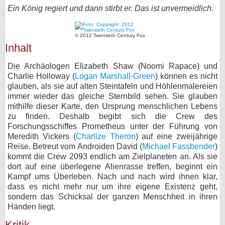
Ein König regiert und dann stirbt er. Das ist unvermeidlich.
bei X
bei Facebook
© 2012 Twentieth Century Fox
Inhalt
Die Archäologen Elizabeth Shaw (Noomi Rapace) und
Kontakt
Charlie Holloway (
Logan Marshall-Green
) können es nicht
glauben, als sie auf alten Steintafeln und Höhlenmalereien
Nutzungsbedingungen
immer wieder das gleiche Sternbild sehen. Sie glauben
mithilfe dieser Karte, den Ursprung menschlichen Lebens
Datenschutz
zu finden. Deshalb begibt sich die Crew des
Forschungsschiffes Prometheus unter der Führung von
Cookie-Einstellungen
Meredith Vickers (
Charlize Theron
) auf eine zweijährige
Reise. Betreut vom Androiden David (
Michael Fassbender
)
Impressum
kommt die Crew 2093 endlich am Zielplaneten an. Als sie
dort auf eine überlegene Alienrasse treffen, beginnt ein
Desktop-Ansicht
Kampf ums Überleben. Nach und nach wird ihnen klar,
myFanbase
dass es nicht mehr nur um ihre eigene Existenz geht,
sondern das Schicksal der ganzen Menschheit in ihren
Händen liegt.
Kritik