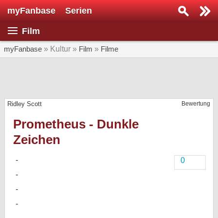
myFanbase
Serien
Serie suchen...
Film
Home
SERIEN
myFanbase
» Kultur »
Film
»
Filme
Serien
Kolumnen
Ridley Scott
Bewertung
Interviews
Prometheus - Dunkle
Veranstaltungen
Zeichen
KULTUR
Specials
0
SERVICE
Gewinnspiele
Forum