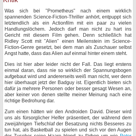
Was sich bei "Prometheus" nach einem wirklich
spannenden Science-Fiction-Thriller anhört, entpuppt sich
letztendlich als ein Actionfilm mit ein paar zu vielen
Handlungslöchern. Jedoch darf man nicht zu hart ins
Gericht mit diesem Film gehen. Denn schließlich hat
Ridley Scott mit ʺAlienʺ einen Meilenstein im Science-
Fiction-Genre gesetzt, bei dem man als Zuschauer selbst
Angst hatte, dass das Alien auf einmal hinter einem steht.
Dies ist hier aber leider nicht der Fall. Das liegt erstens
einmal daran, dass nie so wirklich der Spannungsbogen
aufgebaut wird und andererseits weiß man nicht, wer denn
hier überhaupt jetzt der Badguy ist. Eigentlich bieten sich
dafür ja mehrere Personen oder besser gesagt Wesen an,
aber keiner von denen stellte meiner Meinung nach eine
richtige Bedrohung dar.
Zum einen hätten wir den Androiden David. Dieser wird
uns als fürsorglicher Helfer präsentiert, der während dem
zweijährigen Tiefschlaf der Besatzung nichts Besseres zu
tun hat, als Basketball zu spielen und sich vor den Augen
der Zuseher seine Haare blond zu färben um wie
Peter