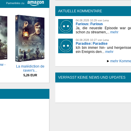
Partnerlinks zu
AKTUELLE KOMMENTARE
04.08.2026 10:29 von Lena
Furious: Furious
Ja, die neueste Episode war ge
schon zu streamen,...
mehr
04.08.2026 10:27 von Lena
Paradise: Paradise
Ich bin immer hin- und hergeriss
ein Ereignis den...
mehr
mehr Komme
ow -
La malédiction de
.
raven's...
5,26 EUR
VERPASST KEINE NEWS UND UPDATES