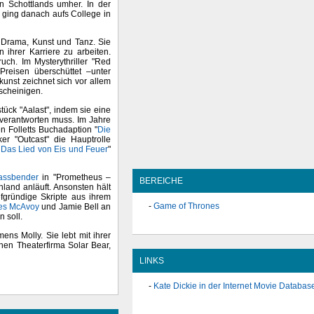
en Schottlands umher. In der
 ging danach aufs College in
r Drama, Kunst und Tanz. Sie
 ihrer Karriere zu arbeiten.
ch. Im Mysterythriller "Red
Preisen überschüttet –unter
unst zeichnet sich vor allem
escheinigen.
ück "Aalast", indem sie eine
t verantworten muss. Im Jahre
n Folletts Buchadaption "
Die
er "Outcast" die Hauptrolle
 Das Lied von Eis und Feuer
"
assbender
in "Prometheus –
BEREICHE
land anläuft. Ansonsten hält
efgründige Skripte aus ihrem
Game of Thrones
es McAvoy
und Jamie Bell an
n soll.
mens Molly. Sie lebt mit ihrer
chen Theaterfirma Solar Bear,
LINKS
Kate Dickie in der Internet Movie Databas