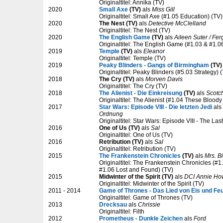
Originaltitel: Annika (TV)
2020
Small Axe
(TV)
als
Miss Gill
Originaltitel: Small Axe (#1.05 Education) (TV)
2020
The Nest (TV)
als
Detective McClelland
Originaltitel: The Nest (TV)
2020
The English Game
(TV)
als
Aileen Suter / Fer
Originaltitel: The English Game (#1.03 & #1.0
2019
Temple
(TV)
als
Eleanor
Originaltitel: Temple (TV)
2019
Peaky Blinders - Gangs of Birmingham
(TV)
Originaltitel: Peaky Blinders (#5.03 Strategy) 
2018
The Cry (TV)
als
Morven Davis
Originaltitel: The Cry (TV)
2018
The Alienist - Die Einkreisung
(TV)
als
Scotc
Originaltitel: The Alienist (#1.04 These Blood
2017
Star Wars: Episode VIII - Die letzten Jedi
als
Ordnung
Originaltitel: Star Wars: Episode VIII - The Las
2016
One of Us (TV)
als
Sal
Originaltitel: One of Us (TV)
2016
Retribution (TV)
als
Sal
Originaltitel: Retribution (TV)
2015
The Frankenstein Chronicles
(TV)
als
Mrs. B
Originaltitel: The Frankenstein Chronicles (#
#1.06 Lost and Found) (TV)
2015
Midwinter of the Spirit (TV)
als
DCI Annie Ho
Originaltitel: Midwinter of the Spirit (TV)
2011 - 2014
Game of Thrones - Das Lied von Eis und Fe
Originaltitel: Game of Thrones (TV)
2013
Drecksau
als
Chrissie
Originaltitel: Filth
2012
Prometheus - Dunkle Zeichen
als
Ford