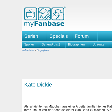
Serien
Specials
Forum
Spoiler
Serien A bis Z
Biographien
Upfronts
myFanbase
»
Biographien
Kate Dickie
Als schüchternes Mädchen aus einer Arbeiterfamilie hielt es Kat
ihren Traum von der Schauspielerei zum Beruf zu machen. Sie 