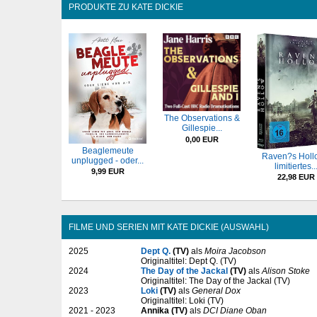
PRODUKTE ZU KATE DICKIE
The Observations &
Gillespie...
0,00 EUR
Beaglemeute
Raven?s Holl
unplugged - oder...
limitiertes..
9,99 EUR
22,98 EUR
FILME UND SERIEN MIT KATE DICKIE (AUSWAHL)
2025
Dept Q.
(TV)
als
Moira Jacobson
Originaltitel: Dept Q. (TV)
2024
The Day of the Jackal
(TV)
als
Alison Stoke
Originaltitel: The Day of the Jackal (TV)
2023
Loki
(TV)
als
General Dox
Originaltitel: Loki (TV)
2021 - 2023
Annika (TV)
als
DCI Diane Oban