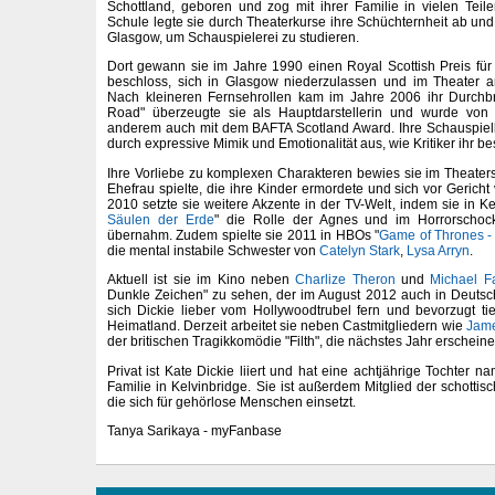
Schottland, geboren und zog mit ihrer Familie in vielen Teil
Schule legte sie durch Theaterkurse ihre Schüchternheit ab und
Glasgow, um Schauspielerei zu studieren.
Dort gewann sie im Jahre 1990 einen Royal Scottish Preis fü
beschloss, sich in Glasgow niederzulassen und im Theater an
Nach kleineren Fernsehrollen kam im Jahre 2006 ihr Durchbru
Road" überzeugte sie als Hauptdarstellerin und wurde von 
anderem auch mit dem BAFTA Scotland Award. Ihre Schauspielk
durch expressive Mimik und Emotionalität aus, wie Kritiker ihr b
Ihre Vorliebe zu komplexen Charakteren bewies sie im Theaterst
Ehefrau spielte, die ihre Kinder ermordete und sich vor Gerich
2010 setzte sie weitere Akzente in der TV-Welt, indem sie in Ke
Säulen der Erde
" die Rolle der Agnes und im Horrorschock
übernahm. Zudem spielte sie 2011 in HBOs "
Game of Thrones -
die mental instabile Schwester von
Catelyn Stark
,
Lysa Arryn
.
Aktuell ist sie im Kino neben
Charlize Theron
und
Michael F
Dunkle Zeichen" zu sehen, der im August 2012 auch in Deutsch
sich Dickie lieber vom Hollywoodtrubel fern und bevorzugt ti
Heimatland. Derzeit arbeitet sie neben Castmitgliedern wie
Jam
der britischen Tragikkomödie "Filth", die nächstes Jahr erscheine
Privat ist Kate Dickie liiert und hat eine achtjährige Tochter na
Familie in Kelvinbridge. Sie ist außerdem Mitglied der schottis
die sich für gehörlose Menschen einsetzt.
Tanya Sarikaya - myFanbase