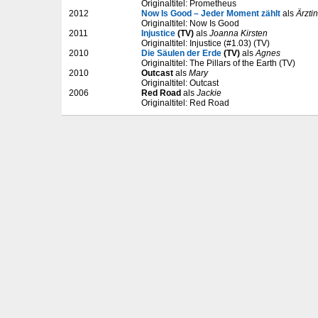
Originaltitel: Prometheus
2012
Now Is Good – Jeder Moment zählt
als
Ärztin
Originaltitel: Now Is Good
2011
Injustice
(TV)
als
Joanna Kirsten
Originaltitel: Injustice (#1.03) (TV)
2010
Die Säulen der Erde
(TV)
als
Agnes
Originaltitel: The Pillars of the Earth (TV)
2010
Outcast
als
Mary
Originaltitel: Outcast
2006
Red Road
als
Jackie
Originaltitel: Red Road