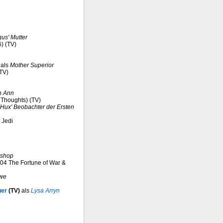
gus' Mutter
6) (TV)
als
Mother Superior
(TV)
h Ann
y Thoughts) (TV)
Hux' Beobachter der Ersten
t Jedi
ishop
1.04 The Fortune of War &
we
uer
(TV)
als
Lysa Arryn