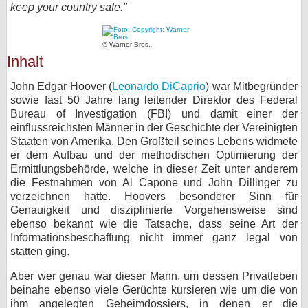
keep your country safe."
bei X
© Warner Bros.
bei Facebook
Inhalt
John Edgar Hoover (
Leonardo DiCaprio
) war Mitbegründer
Kontakt
sowie fast 50 Jahre lang leitender Direktor des Federal
Bureau of Investigation (FBI) und damit einer der
Nutzungsbedingungen
einflussreichsten Männer in der Geschichte der Vereinigten
Staaten von Amerika. Den Großteil seines Lebens widmete
Datenschutz
er dem Aufbau und der methodischen Optimierung der
Ermittlungsbehörde, welche in dieser Zeit unter anderem
Cookie-Einstellungen
die Festnahmen von Al Capone und John Dillinger zu
verzeichnen hatte. Hoovers besonderer Sinn für
Genauigkeit und disziplinierte Vorgehensweise sind
Impressum
ebenso bekannt wie die Tatsache, dass seine Art der
Desktop-Ansicht
Informationsbeschaffung nicht immer ganz legal von
statten ging.
myFanbase
Aber wer genau war dieser Mann, um dessen Privatleben
beinahe ebenso viele Gerüchte kursieren wie um die von
ihm angelegten Geheimdossiers, in denen er die