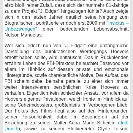
also bloß reiner Zufall, dass sich der nunmehr 81-Jährige
zu dem Projekt "J. Edgar" hingezogen fühlte? Auch zeigte
sich in den letzten Jahren deutlich seine Neigung zum
Biografischen, porträtierte er doch erst 2009 mit "
Invictus –
Unbezwungen
" einen bedeutenden Lebensabschnitt
Nelson Mandelas.
Wer sich jedoch nun von "J. Edgar" eine umfangreiche
Darstellung des bürokratischen Werdegangs Hoovers
erhofft haben sollte, wird enttäuscht. Das in Rückblenden
erzählte Leben des FBI-Direktors beleuchtet Eastwood vor
allem im Hinblick auf dessen private und emotionale
Hintergründe, sowie charakterliche Motive. Der Aufbau des
FBI scheint dabei beinahe parallel zu einer sich immer
weiter intensivieren persönlichen Krise Hoovers zu
verlaufen. Eigentlich kein schlechter Ansatz, vor allem da
Hoovers eigenes Privatleben, welch Ironie im Hinblick auf
seine Geheimdossiers, größtenteils im Verborgenen blieb.
Der Fokus des Films liegt also auf den Hintergründen
seiner Persönlichkeit, dabei im Besonderen auf der
Beziehung zu seiner Mutter Anna Marie Scheitlin (
Judi
Dench
), sowie zu seinem Stellvertreter Clyde Tolson,