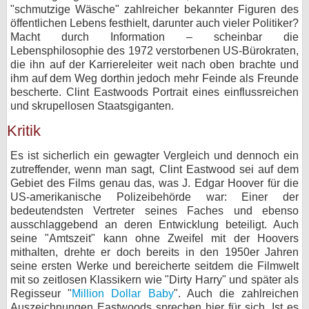
"schmutzige Wäsche" zahlreicher bekannter Figuren des
öffentlichen Lebens festhielt, darunter auch vieler Politiker?
Macht durch Information – scheinbar die
Lebensphilosophie des 1972 verstorbenen US-Bürokraten,
die ihn auf der Karriereleiter weit nach oben brachte und
ihm auf dem Weg dorthin jedoch mehr Feinde als Freunde
bescherte. Clint Eastwoods Portrait eines einflussreichen
und skrupellosen Staatsgiganten.
Kritik
Es ist sicherlich ein gewagter Vergleich und dennoch ein
zutreffender, wenn man sagt, Clint Eastwood sei auf dem
Gebiet des Films genau das, was J. Edgar Hoover für die
US-amerikanische Polizeibehörde war: Einer der
bedeutendsten Vertreter seines Faches und ebenso
ausschlaggebend an deren Entwicklung beteiligt. Auch
seine "Amtszeit" kann ohne Zweifel mit der Hoovers
mithalten, drehte er doch bereits in den 1950er Jahren
seine ersten Werke und bereicherte seitdem die Filmwelt
mit so zeitlosen Klassikern wie "Dirty Harry" und später als
Regisseur "
Million Dollar Baby
". Auch die zahlreichen
Auszeichnungen Eastwoods sprechen hier für sich. Ist es