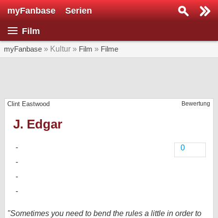
myFanbase
Serien
Serie suchen...
Film
Home
SERIEN
myFanbase
» Kultur »
Film
»
Filme
Serien
Kolumnen
Clint Eastwood
Bewertung
Interviews
J. Edgar
Veranstaltungen
KULTUR
0
Specials
SERVICE
Gewinnspiele
Forum
"Sometimes you need to bend the rules a little in order to