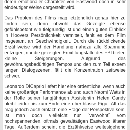
deren emotionaler Charakter von Eastwood doch in sehr
eindeutiger Weise dargestellt wird.
Das Problem des Films mag letztendlich genau hier zu
finden sein, denn obwohl das Gezeigte ebenso
gefühlsbetont wie tiefgründig ist und einen guten Einblick
in Hoovers Persönlichkeit vermittelt, fehlt es dem Film
insgesamt an Geschwindigkeit. Durch die rückblickende
Erzählweise wird der Handlung nahezu alle Spannung
entzogen, nur die gezeigten Ermittlungsfälle des FBI bieten
kleine Steigerungen. Aufgrund des
gewöhnungsbedürftigen Tempos und den zum Teil extrem
langen Dialogszenen, fällt die Konzentration zeitweise
schwer.
Leonardo DiCaprio liefert hier eine ordentliche, wenn auch
keine großartige Performance ab und auch Naomi Watts in
der Rolle seiner langjährigen Assistentin Helen Gandy
bleibt leider bis zum Ende eine eher blasse Figur. All das
mag jedoch auch einfach eine Frage der Perspektive sein,
ist man doch vielleicht nur "verwöhnt" vom
hochspannenden, oftmals gewalttätigen Eastwood älterer
Tage. Außerdem scheint die Erzählweise weitestgehend