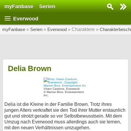
myFanbase
Serien
Serie suchen...
Everwood
Home
SERIEN
myFanbase
»
Serien
»
Everwood
» Charaktere »
Charakterbesch
Serien
Kolumnen
Interviews
Delia Brown
Veranstaltungen
KULTUR
Vivien Cardone, Everwood
© Warner Bros. Entertainment
Specials
Inc.
Delia ist die Kleine in der Familie Brown. Trotz ihres
SERVICE
jungen Alters verkraftet sie den Tod ihrer Mutter erstaunlich
Gewinnspiele
gut und strotzt gerade so vor Selbstbewusstsein. Mit dem
Umzug nach Everwood muss allerdings auch sie lernen,
Forum
mit den neuen Verhältnissen umzugehen.