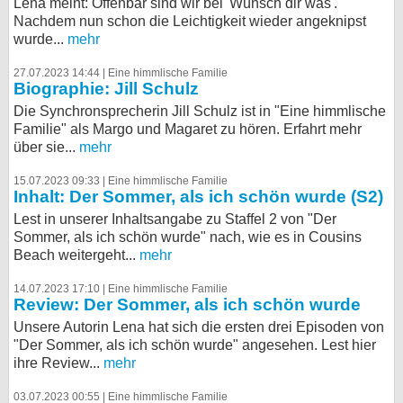
Lena meint: Offenbar sind wir bei 'Wünsch dir was'.
Nachdem nun schon die Leichtigkeit wieder angeknipst
bei X
wurde...
mehr
bei Facebook
27.07.2023 14:44 |
Eine himmlische Familie
Biographie: Jill Schulz
Die Synchronsprecherin Jill Schulz ist in "Eine himmlische
Kontakt
Familie" als Margo und Magaret zu hören. Erfahrt mehr
über sie...
mehr
Nutzungsbedingungen
15.07.2023 09:33 |
Eine himmlische Familie
Inhalt: Der Sommer, als ich schön wurde (S2)
Datenschutz
Lest in unserer Inhaltsangabe zu Staffel 2 von "Der
Sommer, als ich schön wurde" nach, wie es in Cousins
Cookie-Einstellungen
Beach weitergeht...
mehr
Impressum
14.07.2023 17:10 |
Eine himmlische Familie
Review: Der Sommer, als ich schön wurde
Desktop-Ansicht
Unsere Autorin Lena hat sich die ersten drei Episoden von
myFanbase
"Der Sommer, als ich schön wurde" angesehen. Lest hier
ihre Review...
mehr
03.07.2023 00:55 |
Eine himmlische Familie