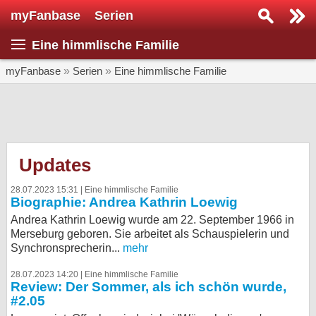
myFanbase
Serien
Serie suchen...
Eine himmlische Familie
Home
SERIEN
myFanbase
»
Serien
»
Eine himmlische Familie
Serien
Kolumnen
Interviews
Updates
Veranstaltungen
28.07.2023 15:31 |
Eine himmlische Familie
Biographie: Andrea Kathrin Loewig
KULTUR
Andrea Kathrin Loewig wurde am 22. September 1966 in
Specials
Merseburg geboren. Sie arbeitet als Schauspielerin und
Synchronsprecherin...
mehr
SERVICE
Gewinnspiele
28.07.2023 14:20 |
Eine himmlische Familie
Review: Der Sommer, als ich schön wurde,
#2.05
Forum