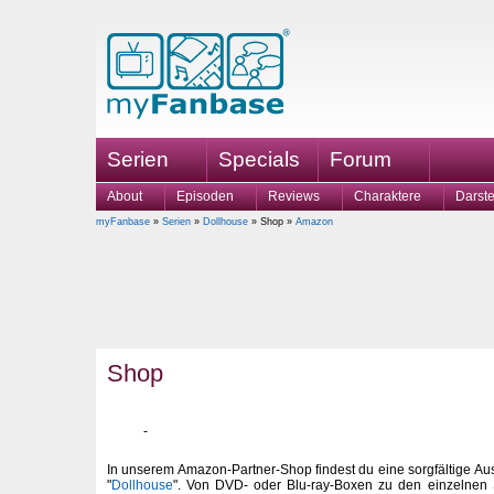
Serien
Specials
Forum
About
Episoden
Reviews
Charaktere
Darste
myFanbase
»
Serien
»
Dollhouse
» Shop »
Amazon
Shop
In unserem Amazon-Partner-Shop findest du eine sorgfältige Au
"
Dollhouse
". Von DVD- oder Blu-ray-Boxen zu den einzelnen S