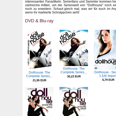
interessanten Fanartikeln. Serienfans und Sammler kommen hie
zahlreiche Artikel, um die Serienwelt von "Dollhouse" noch 
noch zu erweitern. Schaut gleich mal, was wir für euch im A
wenn ihr markierte Schnäppchen seht!
DVD & Blu-ray
Dollhouse: The
Dollhouse - Se
Complete Series,...
Dollhouse: The
1 [UK Import
Complete Series,...
30,23 EUR
6,79 EUR
21,95 EUR