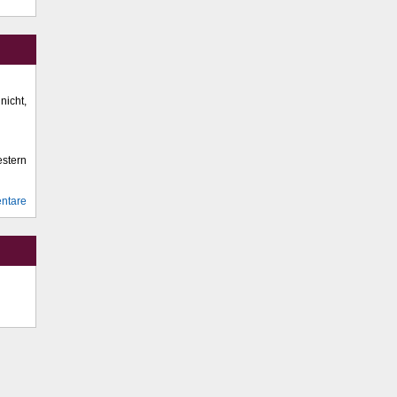
icht,
stern
ntare