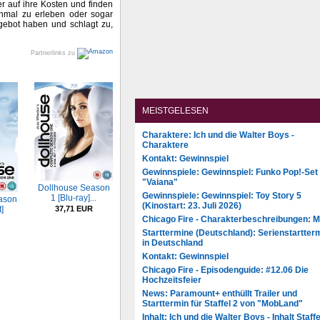
r auf ihre Kosten und finden
einmal zu erleben oder sogar
ngebot haben und schlagt zu,
Partnerlinks zu
MEISTGELESEN
Charaktere: Ich und die Walter Boys -
Charaktere
Kontakt: Gewinnspiel
Gewinnspiele: Gewinnspiel: Funko Pop!-Set
"Vaiana"
Dollhouse Season
Gewinnspiele: Gewinnspiel: Toy Story 5
1 [Blu-ray]...
ason
(Kinostart: 23. Juli 2026)
]
37,71 EUR
Chicago Fire - Charakterbeschreibungen: 
Starttermine (Deutschland): Serienstartter
in Deutschland
Kontakt: Gewinnspiel
Chicago Fire - Episodenguide: #12.06 Die
Hochzeitsfeier
News: Paramount+ enthüllt Trailer und
Starttermin für Staffel 2 von "MobLand"
Inhalt: Ich und die Walter Boys - Inhalt Staffe