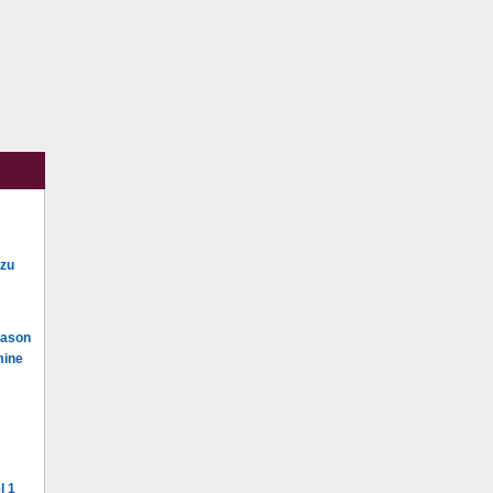
 zu
Mason
mine
l 1