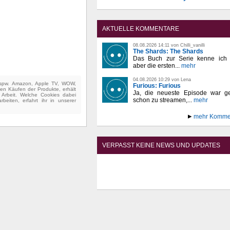
AKTUELLE KOMMENTARE
08.08.2026 14:11 von Chilli_vanilli
The Shards: The Shards
Das Buch zur Serie kenne ich n
aber die ersten...
mehr
04.08.2026 10:29 von Lena
(bspw. Amazon, Apple TV, WOW,
Furious: Furious
ten Käufen der Produkte, erhält
Ja, die neueste Episode war ge
e Arbeit. Welche Cookies dabei
schon zu streamen,...
mehr
beiten, erfahrt ihr in unserer
mehr Komme
VERPASST KEINE NEWS UND UPDATES