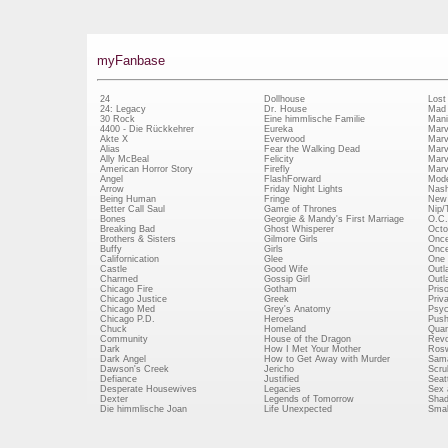
myFanbase
24
Dollhouse
Lost
24: Legacy
Dr. House
Mad
30 Rock
Eine himmlische Familie
Mani
4400 - Die Rückkehrer
Eureka
Marv
Akte X
Everwood
Marv
Alias
Fear the Walking Dead
Marv
Ally McBeal
Felicity
Marv
American Horror Story
Firefly
Marv
Angel
FlashForward
Mode
Arrow
Friday Night Lights
Nash
Being Human
Fringe
New 
Better Call Saul
Game of Thrones
Nip/
Bones
Georgie & Mandy's First Marriage
O.C.
Breaking Bad
Ghost Whisperer
Octo
Brothers & Sisters
Gilmore Girls
Once
Buffy
Girls
Once
Californication
Glee
One 
Castle
Good Wife
Outl
Charmed
Gossip Girl
Outl
Chicago Fire
Gotham
Pris
Chicago Justice
Greek
Priv
Chicago Med
Grey's Anatomy
Psy
Chicago P.D.
Heroes
Push
Chuck
Homeland
Quan
Community
House of the Dragon
Revo
Dark
How I Met Your Mother
Rosw
Dark Angel
How to Get Away with Murder
Sam
Dawson's Creek
Jericho
Scru
Defiance
Justified
Seatt
Desperate Housewives
Legacies
Sex 
Dexter
Legends of Tomorrow
Shad
Die himmlische Joan
Life Unexpected
Small