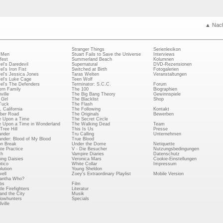
▲ Nac
Stranger Things
Serienlexikon
 Men
Stuart Fails to Save the Universe
Interviews
fest
Summerland Beach
Kolumnen
el's Daredevil
Supernatural
DVD-Rezensionen
el's Iron Fist
Switched at Birth
Fotogalerien
el's Jessica Jones
Taras Welten
Veranstaltungen
el's Luke Cage
Teen Wolf
el's The Defenders
Terminator: S.C.C.
Forum
rn Family
The 100
Biographien
ville
The Big Bang Theory
Gewinnspiele
Girl
The Blacklist
Shop
Tuck
The Flash
, California
The Following
Kontakt
ber Road
The Originals
Bewerben
 Upon a Time
The Secret Circle
 Upon a Time in Wonderland
The Walking Dead
Team
Tree Hill
This Is Us
Presse
ander
Tru Calling
Unternehmen
ander: Blood of My Blood
True Blood
on Break
Under the Dome
Netiquette
ate Practice
V - Die Besucher
Nutzungsbedingungen
ch
Vampire Diaries
Datenschutz
ing Daisies
Veronica Mars
Cookie-Einstellungen
tico
White Collar
Impressum
lution
Young Sheldon
ell
Zoey's Extraordinary Playlist
Mobile Version
antha Who?
bs
Film
le Firefighters
Literatur
and the City
Musik
owhunters
Specials
ville