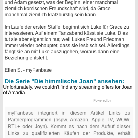
und Adam gesetzt, was der Beginn, einer manchmal
ziemlich komischen Freundschaft wird, da Grace
bei X
manchmal ziemlich kratzbürstig sein kann.
bei Facebook
Im Laufe der ersten Staffel beginnt sich Luke für Grace zu
interessieren. Auf einem Tanzabend küsst sie Luke. Dies
tut sie aber eigentlich nur, weil Lukes Freund Friedman
Kontakt
immer wieder behauptet, dass sie lesbisch sei. Allerdings
fängt sie an mit Luke auszugehen, woraus dann eine
Nutzungsbedingungen
Beziehung entsteht.
Datenschutz
Ellen S. - myFanbase
Die Serie "Die himmlische Joan" ansehen:
Cookie-Einstellungen
Impressum
Powered by
Desktop-Ansicht
myFanbase integriert in diesem Artikel Links zu
myFanbase
Partnerprogrammen (bspw. Amazon, Apple TV, WOW,
RTL+ oder Joyn). Kommt es nach dem Aufruf dieser
Links zu qualifizierten Käufen der Produkte, erhält