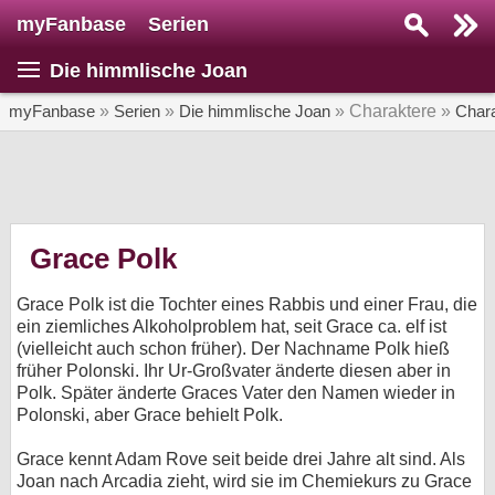
myFanbase
Serien
Serie suchen...
Die himmlische Joan
Home
SERIEN
myFanbase
»
Serien
»
Die himmlische Joan
» Charaktere »
Char
Serien
Kolumnen
Interviews
Grace Polk
Veranstaltungen
Grace Polk ist die Tochter eines Rabbis und einer Frau, die
KULTUR
ein ziemliches Alkoholproblem hat, seit Grace ca. elf ist
(vielleicht auch schon früher). Der Nachname Polk hieß
Specials
früher Polonski. Ihr Ur-Großvater änderte diesen aber in
Polk. Später änderte Graces Vater den Namen wieder in
SERVICE
Polonski, aber Grace behielt Polk.
Gewinnspiele
Grace kennt Adam Rove seit beide drei Jahre alt sind. Als
Forum
Joan nach Arcadia zieht, wird sie im Chemiekurs zu Grace