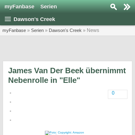
myFanbase
Serien
Serie suchen...
Dawson's Creek
Home
SERIEN
myFanbase
»
Serien
»
Dawson's Creek
» News
Serien
Kolumnen
Interviews
James Van Der Beek übernimmt
Nebenrolle in "Elle"
Veranstaltungen
KULTUR
0
Specials
SERVICE
Gewinnspiele
Forum