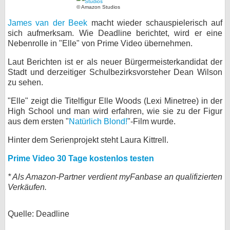
© Amazon Studios
bei X
James van der Beek
macht wieder schauspielerisch auf
sich aufmerksam. Wie Deadline berichtet, wird er eine
bei Facebook
Nebenrolle in "Elle" von Prime Video übernehmen.
Laut Berichten ist er als neuer Bürgermeisterkandidat der
Kontakt
Stadt und derzeitiger Schulbezirksvorsteher Dean Wilson
zu sehen.
Nutzungsbedingungen
"Elle" zeigt die Titelfigur Elle Woods (Lexi Minetree) in der
High School und man wird erfahren, wie sie zu der Figur
Datenschutz
aus dem ersten "
Natürlich Blond!
"-Film wurde.
Cookie-Einstellungen
Hinter dem Serienprojekt steht Laura Kittrell.
Impressum
Prime Video 30 Tage kostenlos testen
Desktop-Ansicht
* Als Amazon-Partner verdient myFanbase an qualifizierten
Verkäufen.
myFanbase
Quelle: Deadline