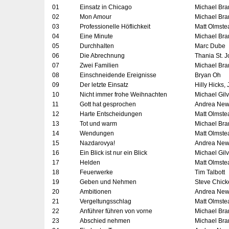
01
Einsatz in Chicago
Michael Bra
02
Mon Amour
Michael Bra
03
Professionelle Höflichkeit
Matt Olmste
04
Eine Minute
Michael Bra
05
Durchhalten
Marc Dube
06
Die Abrechnung
Thania St. 
07
Zwei Familien
Michael Bra
08
Einschneidende Ereignisse
Bryan Oh
09
Der letzte Einsatz
Hilly Hicks, J
10
Nicht immer frohe Weihnachten
Michael Gil
11
Gott hat gesprochen
Andrea New
12
Harte Entscheidungen
Matt Olmste
13
Tot und warm
Michael Bra
14
Wendungen
Matt Olmstea
15
Nazdarovya!
Andrea Ne
16
Ein Blick ist nur ein Blick
Michael Gil
17
Helden
Matt Olmste
18
Feuerwerke
Tim Talbott
19
Geben und Nehmen
Steve Chick
20
Ambitionen
Andrea New
21
Vergeltungsschlag
Matt Olmstea
22
Anführer führen von vorne
Michael Bra
23
Abschied nehmen
Michael Bra