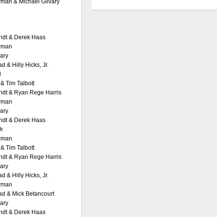
man & Michael Gilvary
ndt & Derek Haas
wman
vary
d & Hilly Hicks, Jr.
l
& Tim Talbott
ndt & Ryan Rege Harris
wman
vary
ndt & Derek Haas
r.
wman
& Tim Talbott
ndt & Ryan Rege Harris
vary
d & Hilly Hicks, Jr.
wman
ad & Mick Betancourt
vary
ndt & Derek Haas