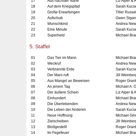
17
Aus nächster Nähe
Liz Alper & A
18
Auf dem Kriegspfad
Sarah Kucse
19
Große Erwartungen
Tiller Russel
20
Aufschub
Gwen Sigan
21
Wunschkind
Andrea New
22
Eine Minute
Sarah Kucse
23
Superheld
Michael Bra
5. Staffel
01
Das Tier im Mann
Michael Bra
02
Weckruf
Andrea New
03
Verbrannte Erde
Sarah Kucse
04
Der Mars ruft
Jill Weinber
05
Aus Mangel an Beweisen
Roger Grant
06
An jenem Tag
Michael A. 
07
Der äußere Schein
Liz Alper & A
08
Einhundert
Michael Bra
09
Die Überlebenden
Andrea Ne
10
Die Leben der Anderen
Sarah Kucse
11
Neue Hoffnung
Michael Gil
12
Zielscheiben
Jill Weinber
13
Bloßgestellt
Roger Grant
14
Im Fegefeuer
Michael Bra