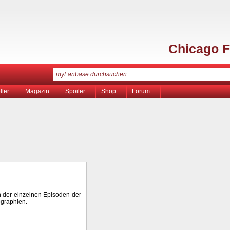
Chicago F
ller
Magazin
Spoiler
Shop
Forum
en der einzelnen Episoden der
ographien.