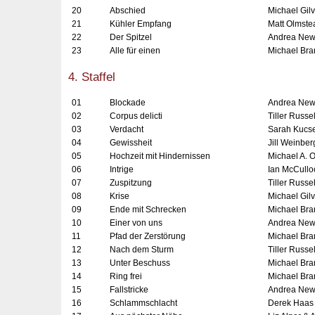
20
Abschied
Michael Gil
21
Kühler Empfang
Matt Olmstea
22
Der Spitzel
Andrea Ne
23
Alle für einen
Michael Bra
4. Staffel
01
Blockade
Andrea New
02
Corpus delicti
Tiller Russel
03
Verdacht
Sarah Kucse
04
Gewissheit
Jill Weinber
05
Hochzeit mit Hindernissen
Michael A. 
06
Intrige
Ian McCullo
07
Zuspitzung
Tiller Russel
08
Krise
Michael Gil
09
Ende mit Schrecken
Michael Bra
10
Einer von uns
Andrea Ne
11
Pfad der Zerstörung
Michael Bra
12
Nach dem Sturm
Tiller Russel
13
Unter Beschuss
Michael Bra
14
Ring frei
Michael Bra
15
Fallstricke
Andrea New
16
Schlammschlacht
Derek Haas 