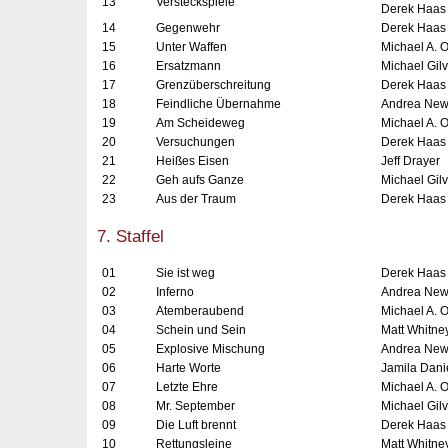
13
Versteckspiele
Derek Haas
14
Gegenwehr
Derek Haas
15
Unter Waffen
Michael A. 
16
Ersatzmann
Michael Gil
17
Grenzüberschreitung
Derek Haas
18
Feindliche Übernahme
Andrea New
19
Am Scheideweg
Michael A. 
20
Versuchungen
Derek Haas
21
Heißes Eisen
Jeff Drayer
22
Geh aufs Ganze
Michael Gi
23
Aus der Traum
Derek Haas
7. Staffel
01
Sie ist weg
Derek Haas
02
Inferno
Andrea New
03
Atemberaubend
Michael A. 
04
Schein und Sein
Matt Whitne
05
Explosive Mischung
Andrea Ne
06
Harte Worte
Jamila Dani
07
Letzte Ehre
Michael A. 
08
Mr. September
Michael Gil
09
Die Luft brennt
Derek Haas
10
Rettungsleine
Matt Whitne