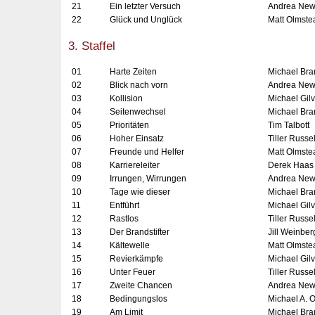
21
Ein letzter Versuch
Andrea Ne
22
Glück und Unglück
Matt Olmste
3. Staffel
01
Harte Zeiten
Michael Bra
02
Blick nach vorn
Andrea Ne
03
Kollision
Michael Gil
04
Seitenwechsel
Michael Bra
05
Prioritäten
Tim Talbott
06
Hoher Einsatz
Tiller Russel
07
Freunde und Helfer
Matt Olmste
08
Karriereleiter
Derek Haas 
09
Irrungen, Wirrungen
Andrea Ne
10
Tage wie dieser
Michael Bra
11
Entführt
Michael Gil
12
Rastlos
Tiller Russel
13
Der Brandstifter
Jill Weinber
14
Kältewelle
Matt Olmste
15
Revierkämpfe
Michael Gil
16
Unter Feuer
Tiller Russel
17
Zweite Chancen
Andrea Ne
18
Bedingungslos
Michael A. O
19
Am Limit
Michael Bra