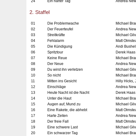
24
Ein harter Tag
Andrea New
2. Staffel
01
Die Problemwache
Michael Bra
02
Der Feuerteufel
Andrea Ne
03
Streitkräfte
Michael Gil
04
Fehlalarm
Matt Olmstea
05
Die Kündigung
Andi Bushel
06
Spritztour
Derek Haas 
07
Keine Reue
Michael Bra
08
Der Neue
Andrea Ne
09
Du wirst ihn verletzen
Michael Gil
10
So nicht
Michael Bra
11
Mitten ins Gesicht
Hilly Hicks, J
12
Einschläge
Andrea Ne
13
Heute Nacht ist die Nacht
Derek Haas 
14
Unter die Haut
Michael Bra
15
Augen auf, Mund zu
Michael Gil
16
Eine Rakete, die abhebt
Matt Olmstea
17
Harte Zeiten
Andrea Ne
18
Der freie Fall
Matt Olmste
19
Eine schwere Last
Michael Gil
20
Ein schwarzer Tag
Michael Bra