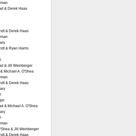
wman
ad & Derek Haas
ndt & Derek Haas
wman
vary
ndt & Ryan Harris
l
ad & Jill Weinberger
& Michael A. O'Shea
wman
ndt & Derek Haas
vary
l
ger
ad & Michael A. O'Shea
vary
l
wman
'Shea & Jill Weinberger
ndt & Derek Haas