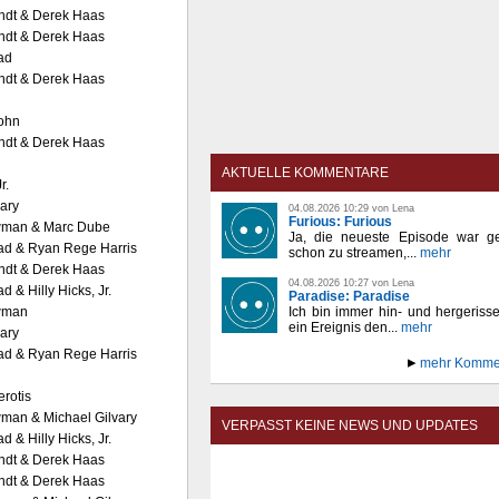
ndt & Derek Haas
ndt & Derek Haas
ad
ndt & Derek Haas
John
ndt & Derek Haas
AKTUELLE KOMMENTARE
r.
vary
04.08.2026 10:29 von Lena
Furious: Furious
man & Marc Dube
Ja, die neueste Episode war ge
ad & Ryan Rege Harris
schon zu streamen,...
mehr
ndt & Derek Haas
04.08.2026 10:27 von Lena
d & Hilly Hicks, Jr.
Paradise: Paradise
wman
Ich bin immer hin- und hergeriss
ein Ereignis den...
mehr
vary
ad & Ryan Rege Harris
mehr Komme
erotis
man & Michael Gilvary
VERPASST KEINE NEWS UND UPDATES
d & Hilly Hicks, Jr.
ndt & Derek Haas
ndt & Derek Haas