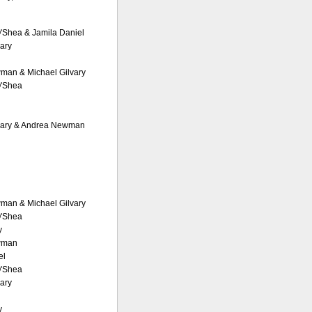
O'Shea & Jamila Daniel
vary
man & Michael Gilvary
O'Shea
lvary & Andrea Newman
man & Michael Gilvary
O'Shea
y
wman
el
O'Shea
vary
y