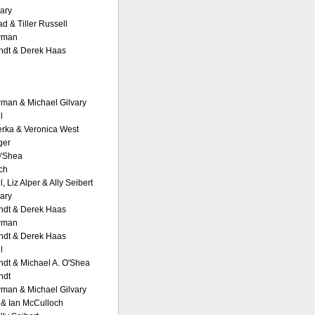
vary
d & Tiller Russell
wman
ndt & Derek Haas
man & Michael Gilvary
l
rka & Veronica West
ger
O'Shea
ch
l, Liz Alper & Ally Seibert
vary
ndt & Derek Haas
wman
ndt & Derek Haas
l
ndt & Michael A. O'Shea
ndt
man & Michael Gilvary
& Ian McCulloch