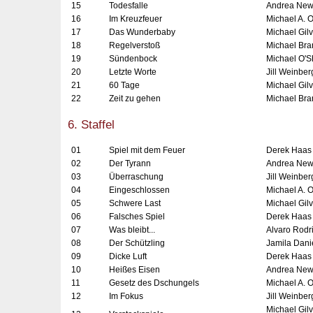
15
Todesfalle
Andrea Ne
16
Im Kreuzfeuer
Michael A. 
17
Das Wunderbaby
Michael Gilva
18
Regelverstoß
Michael Bra
19
Sündenbock
Michael O'
20
Letzte Worte
Jill Weinber
21
60 Tage
Michael Gil
22
Zeit zu gehen
Michael Bra
6. Staffel
01
Spiel mit dem Feuer
Derek Haas
02
Der Tyrann
Andrea Ne
03
Überraschung
Jill Weinber
04
Eingeschlossen
Michael A. 
05
Schwere Last
Michael Gil
06
Falsches Spiel
Derek Haas
07
Was bleibt...
Alvaro Rodr
08
Der Schützling
Jamila Dani
09
Dicke Luft
Derek Haas
10
Heißes Eisen
Andrea Ne
11
Gesetz des Dschungels
Michael A. 
12
Im Fokus
Jill Weinber
Michael Gil