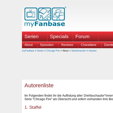
Serien
Specials
Forum
About
Episoden
Reviews
Charaktere
Darste
myFanbase
»
Serien
»
Chicago Fire
» About »
Serienmacher
»
Autoren
Autorenliste
Im Folgenden findet ihr die Auflistung aller Drehbuchautor*inn
Serie "Chicago Fire" als Übersicht und sofern vorhanden ihre Bi
1. Staffel