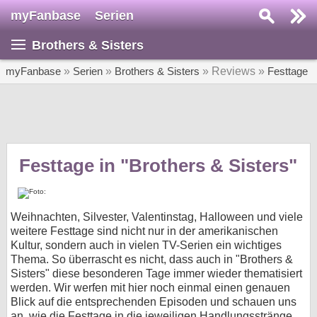
myFanbase
Serien
Serie suchen...
Brothers & Sisters
Home
SERIEN
myFanbase
»
Serien
»
Brothers & Sisters
» Reviews »
Festtage
Serien
Kolumnen
Interviews
Festtage in "Brothers & Sisters"
Veranstaltungen
KULTUR
Weihnachten, Silvester, Valentinstag, Halloween und viele
Specials
weitere Festtage sind nicht nur in der amerikanischen
Kultur, sondern auch in vielen TV-Serien ein wichtiges
SERVICE
Thema. So überrascht es nicht, dass auch in "Brothers &
Sisters" diese besonderen Tage immer wieder thematisiert
Gewinnspiele
werden. Wir werfen mit hier noch einmal einen genauen
Blick auf die entsprechenden Episoden und schauen uns
Forum
an, wie die Festtage in die jeweiligen Handlungsstränge