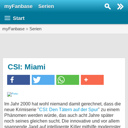
myFanbase
Serien
Serie suchen...
Start
Home
SERIEN
myFanbase
»
Serien
Serien
Kolumnen
Interviews
CSI: Miami
Veranstaltungen
KULTUR
Specials
SERVICE
Im Jahr 2000 hat wohl niemand damit gerechnet, dass die
neue Krimiserie "
CSI: Den Tätern auf der Spur
" zu einem
Gewinnspiele
Phänomen werden würde, das auch acht Jahre später
noch seines gleichen sucht. Die innovative und vor allem
Forum
spannende Jagd auf intelligente Killer mithilfe modernster