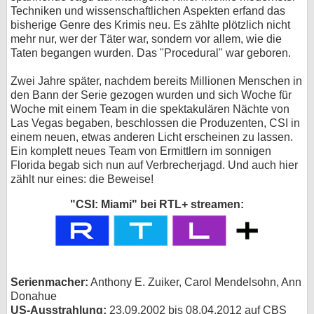
Techniken und wissenschaftlichen Aspekten erfand das
bei X
bisherige Genre des Krimis neu. Es zählte plötzlich nicht
mehr nur, wer der Täter war, sondern vor allem, wie die
bei Facebook
Taten begangen wurden. Das "Procedural" war geboren.
Zwei Jahre später, nachdem bereits Millionen Menschen in
den Bann der Serie gezogen wurden und sich Woche für
Kontakt
Woche mit einem Team in die spektakulären Nächte von
Las Vegas begaben, beschlossen die Produzenten, CSI in
Nutzungsbedingungen
einem neuen, etwas anderen Licht erscheinen zu lassen.
Ein komplett neues Team von Ermittlern im sonnigen
Datenschutz
Florida begab sich nun auf Verbrecherjagd. Und auch hier
zählt nur eines: die Beweise!
Cookie-Einstellungen
"CSI: Miami" bei RTL+ streamen:
Impressum
Desktop-Ansicht
myFanbase
Serienmacher:
Anthony E. Zuiker, Carol Mendelsohn, Ann
Donahue
US-Ausstrahlung:
23.09.2002 bis 08.04.2012 auf CBS