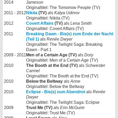
2014
Jameson
Originaltitel: The Tomorrow People (TV)
2011 - 2012
Nikita
(TV)
als
Katya Udinov
Originaltitel: Nikita (TV)
2012
Covert Affairs
(TV)
als
Lena Smith
Originaltitel: Covert Affairs (TV)
2011
Breaking Dawn - Bis(s) zum Ende der Nacht
(Teil 1)
als
Renée Dwyer
Originaltitel: The Twilight Saga: Breaking
Dawn - Part 1
2009 - 2011
Men of a Certain Age (TV)
als
Dory
Originaltitel: Men of a Certain Age (TV)
2010
The Booth at the End (TV)
als
Schwester
Carmel
Originaltitel: The Booth at the End (TV)
2010
Below the Beltway
als
Anne
Originaltitel: Below the Beltway
2010
Eclipse - Bis(s) zum Abendrot
als
Renée
Dwyer
Originaltitel: The Twilight Saga: Eclipse
2009
Trust Me (TV)
als
Erin McGuire
Originaltitel: Trust Me (TV)