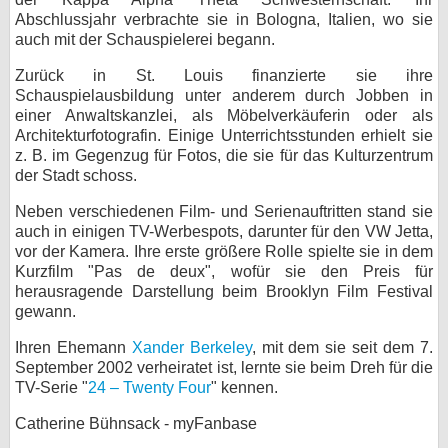
Abschlussjahr verbrachte sie in Bologna, Italien, wo sie
bei X
auch mit der Schauspielerei begann.
bei Facebook
Zurück in St. Louis finanzierte sie ihre
Schauspielausbildung unter anderem durch Jobben in
einer Anwaltskanzlei, als Möbelverkäuferin oder als
Architekturfotografin. Einige Unterrichtsstunden erhielt sie
Kontakt
z. B. im Gegenzug für Fotos, die sie für das Kulturzentrum
der Stadt schoss.
Nutzungsbedingungen
Neben verschiedenen Film- und Serienauftritten stand sie
Datenschutz
auch in einigen TV-Werbespots, darunter für den VW Jetta,
vor der Kamera. Ihre erste größere Rolle spielte sie in dem
Cookie-Einstellungen
Kurzfilm "Pas de deux", wofür sie den Preis für
herausragende Darstellung beim Brooklyn Film Festival
Impressum
gewann.
Desktop-Ansicht
Ihren Ehemann
Xander Berkeley
, mit dem sie seit dem 7.
myFanbase
September 2002 verheiratet ist, lernte sie beim Dreh für die
TV-Serie "
24 – Twenty Four
" kennen.
Catherine Bühnsack - myFanbase