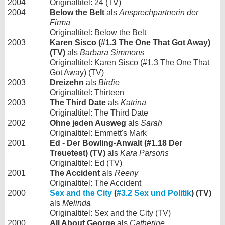
2004
Originaltitel: 24 (TV)
2004
Below the Belt
als
Ansprechpartnerin der
Firma
Originaltitel: Below the Belt
2003
Karen Sisco (#1.3 The One That Got Away)
(TV)
als
Barbara Simmons
Originaltitel: Karen Sisco (#1.3 The One That
Got Away) (TV)
2003
Dreizehn
als
Birdie
Originaltitel: Thirteen
2003
The Third Date
als
Katrina
Originaltitel: The Third Date
2002
Ohne jeden Ausweg
als
Sarah
Originaltitel: Emmett's Mark
2001
Ed - Der Bowling-Anwalt (#1.18 Der
Treuetest) (TV)
als
Kara Parsons
Originaltitel: Ed (TV)
2001
The Accident
als
Reeny
Originaltitel: The Accident
2000
Sex and the City
(
#3.2 Sex und Politik
) (TV)
als
Melinda
Originaltitel: Sex and the City (TV)
2000
All About George
als
Catherine