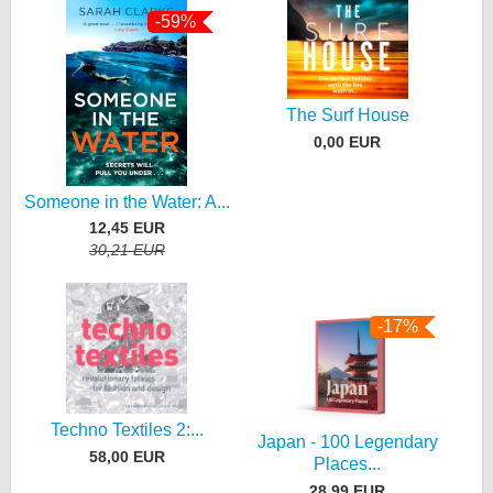
-59%
The Surf House
0,00 EUR
Someone in the Water: A...
12,45 EUR
30,21 EUR
-17%
Techno Textiles 2:...
Japan - 100 Legendary
58,00 EUR
Places...
28,99 EUR