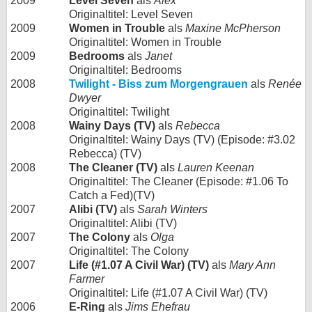
2009
Level Seven
als
Alex
Originaltitel: Level Seven
2009
Women in Trouble
als
Maxine McPherson
Originaltitel: Women in Trouble
2009
Bedrooms
als
Janet
Originaltitel: Bedrooms
2008
Twilight - Biss zum Morgengrauen
als
Renée
Dwyer
Originaltitel: Twilight
2008
Wainy Days (TV)
als
Rebecca
Originaltitel: Wainy Days (TV) (Episode: #3.02
Rebecca) (TV)
2008
The Cleaner (TV)
als
Lauren Keenan
Originaltitel: The Cleaner (Episode: #1.06 To
Catch a Fed)(TV)
2007
Alibi (TV)
als
Sarah Winters
Originaltitel: Alibi (TV)
2007
The Colony
als
Olga
Originaltitel: The Colony
2007
Life (#1.07 A Civil War) (TV)
als
Mary Ann
Farmer
Originaltitel: Life (#1.07 A Civil War) (TV)
2006
E-Ring
als
Jims Ehefrau