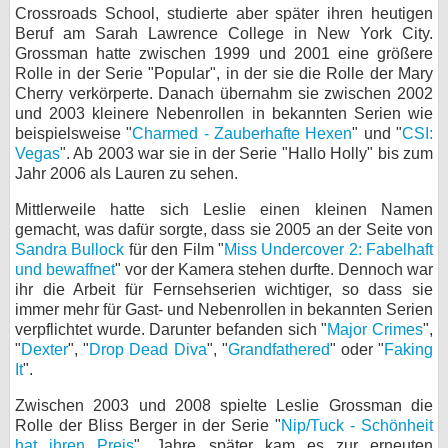
Crossroads School, studierte aber später ihren heutigen
bei X
Beruf am Sarah Lawrence College in New York City.
Grossman hatte zwischen 1999 und 2001 eine größere
bei Facebook
Rolle in der Serie "Popular", in der sie die Rolle der Mary
Cherry verkörperte. Danach übernahm sie zwischen 2002
und 2003 kleinere Nebenrollen in bekannten Serien wie
beispielsweise "
Charmed - Zauberhafte Hexen
" und "
CSI:
Kontakt
Vegas
". Ab 2003 war sie in der Serie "Hallo Holly" bis zum
Jahr 2006 als Lauren zu sehen.
Nutzungsbedingungen
Mittlerweile hatte sich Leslie einen kleinen Namen
Datenschutz
gemacht, was dafür sorgte, dass sie 2005 an der Seite von
Sandra Bullock
für den Film "
Miss Undercover 2: Fabelhaft
Cookie-Einstellungen
und bewaffnet
" vor der Kamera stehen durfte. Dennoch war
ihr die Arbeit für Fernsehserien wichtiger, so dass sie
Impressum
immer mehr für Gast- und Nebenrollen in bekannten Serien
verpflichtet wurde. Darunter befanden sich "
Major Crimes
",
Desktop-Ansicht
"
Dexter
", "
Drop Dead Diva
", "
Grandfathered
" oder "
Faking
myFanbase
It
".
Zwischen 2003 und 2008 spielte Leslie Grossman die
Rolle der Bliss Berger in der Serie "
Nip/Tuck - Schönheit
hat ihren Preis
". Jahre später kam es zur erneuten