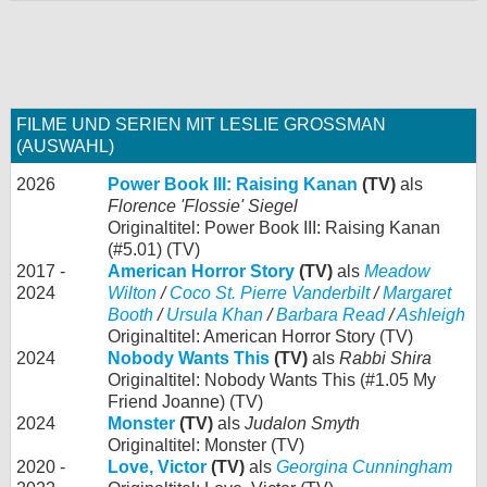
FILME UND SERIEN MIT LESLIE GROSSMAN
(AUSWAHL)
2026
Power Book III: Raising Kanan
(TV)
als
Florence 'Flossie' Siegel
Originaltitel: Power Book III: Raising Kanan
(#5.01) (TV)
2017 -
American Horror Story
(TV)
als
Meadow
2024
Wilton
/
Coco St. Pierre Vanderbilt
/
Margaret
Booth
/
Ursula Khan
/
Barbara Read
/
Ashleigh
Originaltitel: American Horror Story (TV)
2024
Nobody Wants This
(TV)
als
Rabbi Shira
Originaltitel: Nobody Wants This (#1.05 My
Friend Joanne) (TV)
2024
Monster
(TV)
als
Judalon Smyth
Originaltitel: Monster (TV)
2020 -
Love, Victor
(TV)
als
Georgina Cunningham