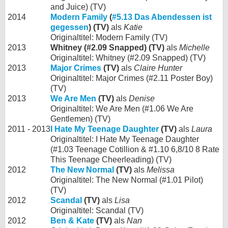
and Juice) (TV)
2014
Modern Family
(
#5.13 Das Abendessen ist
gegessen
) (TV)
als
Katie
Originaltitel: Modern Family (TV)
2013
Whitney (#2.09 Snapped) (TV)
als
Michelle
Originaltitel: Whitney (#2.09 Snapped) (TV)
2013
Major Crimes
(TV)
als
Claire Hunter
Originaltitel: Major Crimes (#2.11 Poster Boy)
(TV)
2013
We Are Men
(TV)
als
Denise
Originaltitel: We Are Men (#1.06 We Are
Gentlemen) (TV)
2011 - 2013
I Hate My Teenage Daughter
(TV)
als
Laura
Originaltitel: I Hate My Teenage Daughter
(#1.03 Teenage Cotillion & #1.10 6,8/10 8 Rate
This Teenage Cheerleading) (TV)
2012
The New Normal
(TV)
als
Melissa
Originaltitel: The New Normal (#1.01 Pilot)
(TV)
2012
Scandal
(TV)
als
Lisa
Originaltitel: Scandal (TV)
2012
Ben & Kate
(TV)
als
Nan