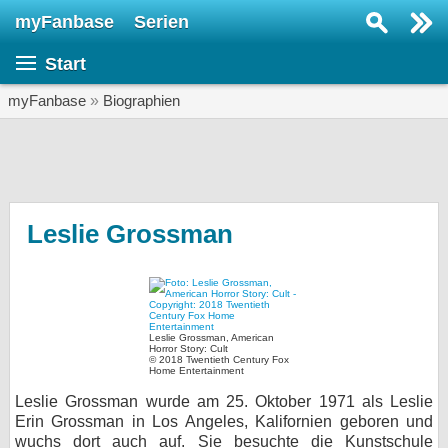
myFanbase
Serien
Serie suchen...
Start
Home
SERIEN
myFanbase
»
Biographien
Serien
Kolumnen
Interviews
Leslie Grossman
Veranstaltungen
KULTUR
Specials
Leslie Grossman, American
Horror Story: Cult
SERVICE
© 2018 Twentieth Century Fox
Home Entertainment
Gewinnspiele
Leslie Grossman wurde am 25. Oktober 1971 als Leslie
Erin Grossman in Los Angeles, Kalifornien geboren und
Forum
wuchs dort auch auf. Sie besuchte die Kunstschule