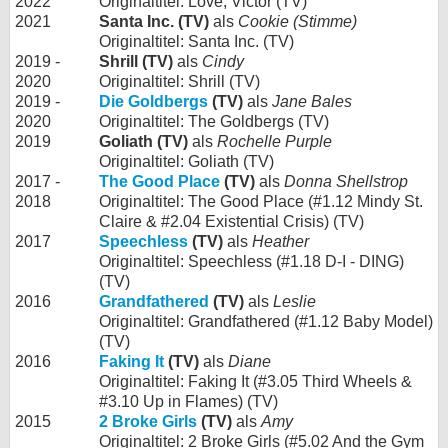
2022
Originaltitel: Love, Victor (TV)
2021
Santa Inc. (TV)
als
Cookie (Stimme)
Originaltitel: Santa Inc. (TV)
2019 -
Shrill (TV)
als
Cindy
2020
Originaltitel: Shrill (TV)
2019 -
Die Goldbergs
(TV)
als
Jane Bales
2020
Originaltitel: The Goldbergs (TV)
2019
Goliath (TV)
als
Rochelle Purple
Originaltitel: Goliath (TV)
2017 -
The Good Place
(TV)
als
Donna Shellstrop
2018
Originaltitel: The Good Place (#1.12 Mindy St.
Claire & #2.04 Existential Crisis) (TV)
2017
Speechless
(TV)
als
Heather
Originaltitel: Speechless (#1.18 D-I - DING)
(TV)
2016
Grandfathered
(TV)
als
Leslie
Originaltitel: Grandfathered (#1.12 Baby Model)
(TV)
2016
Faking It
(TV)
als
Diane
Originaltitel: Faking It (#3.05 Third Wheels &
#3.10 Up in Flames) (TV)
2015
2 Broke Girls
(TV)
als
Amy
Originaltitel: 2 Broke Girls (#5.02 And the Gym