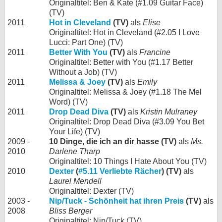
Originaltitel: Ben & Kate (#1.09 Guitar Face)
(TV)
2011
Hot in Cleveland
(TV)
als
Elise
Originaltitel: Hot in Cleveland (#2.05 I Love
Lucci: Part One) (TV)
2011
Better With You
(TV)
als
Francine
Originaltitel: Better with You (#1.17 Better
Without a Job) (TV)
2011
Melissa & Joey
(TV)
als
Emily
Originaltitel: Melissa & Joey (#1.18 The Mel
Word) (TV)
2011
Drop Dead Diva
(TV)
als
Kristin Mulraney
Originaltitel: Drop Dead Diva (#3.09 You Bet
Your Life) (TV)
2009 -
10 Dinge, die ich an dir hasse (TV)
als
Ms.
2010
Darlene Tharp
Originaltitel: 10 Things I Hate About You (TV)
2010
Dexter
(
#5.11 Verliebte Rächer
) (TV)
als
Laurel Mendell
Originaltitel: Dexter (TV)
2003 -
Nip/Tuck - Schönheit hat ihren Preis
(TV)
als
2008
Bliss Berger
Originaltitel: Nip/Tuck (TV)