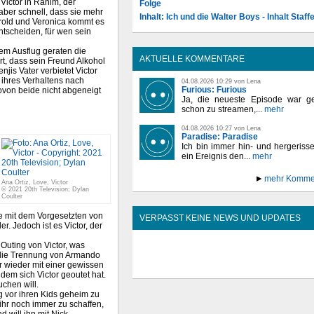
Victor in Rahim, der
Folge
aber schnell, dass sie mehr
Inhalt: Ich und die Walter Boys - Inhalt Staffe
arold und Veronica kommt es
tscheiden, für wen sein
inem Ausflug geraten die
AKTUELLE KOMMENTARE
hrt, dass sein Freund Alkohol
jis Vater verbietet Victor
ihres Verhaltens nach
04.08.2026 10:29 von Lena
Furious: Furious
wovon beide nicht abgeneigt
Ja, die neueste Episode war ge
schon zu streamen,...
mehr
04.08.2026 10:27 von Lena
Paradise: Paradise
Ich bin immer hin- und hergeriss
ein Ereignis den...
mehr
mehr Komme
Ana Ortiz, Love, Victor
© 2021 20th Television; Dylan
Coulter
e mit dem Vorgesetzten von
VERPASST KEINE NEWS UND UPDATES
er. Jedoch ist es Victor, der
s Outing von Victor, was
 die Trennung von Armando
r wieder mit einer gewissen
hdem sich Victor geoutet hat.
uchen will.
g vor ihren Kids geheim zu
ihr noch immer zu schaffen,
d will ihn mit Nick