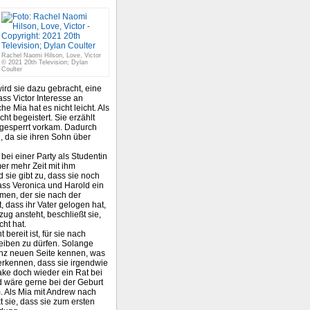
Rachel Naomi Hilson, Love, Victor
© 2021 20th Television; Dylan
Coulter
rd sie dazu gebracht, eine
ass Victor Interesse an
e Mia hat es nicht leicht. Als
cht begeistert. Sie erzählt
eingesperrt vorkam. Dadurch
l, da sie ihren Sohn über
 bei einer Party als Studentin
mer mehr Zeit mit ihm
 sie gibt zu, dass sie noch
dass Veronica und Harold ein
mmen, der sie nach der
 dass ihr Vater gelogen hat,
zug ansteht, beschließt sie,
cht hat.
bereit ist, für sie nach
leiben zu dürfen. Solange
ganz neuen Seite kennen, was
 erkennen, dass sie irgendwie
Lake doch wieder ein Rat bei
nd wäre gerne bei der Geburt
. Als Mia mit Andrew nach
t sie, dass sie zum ersten