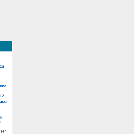
 zu
mine
l 2
Mason
 &
s
eser