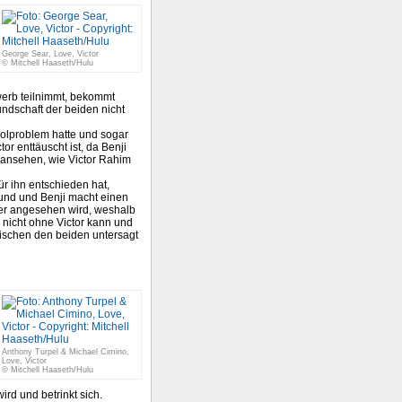
George Sear, Love, Victor
© Mitchell Haaseth/Hulu
werb teilnimmt, bekommt
undschaft der beiden nicht
koholproblem hatte und sogar
or enttäuscht ist, da Benji
t ansehen, wie Victor Rahim
für ihn entschieden hat,
rund und Benji macht einen
gger angesehen wird, weshalb
 nicht ohne Victor kann und
wischen den beiden untersagt
Anthony Turpel & Michael Cimino,
Love, Victor
© Mitchell Haaseth/Hulu
rd und betrinkt sich.