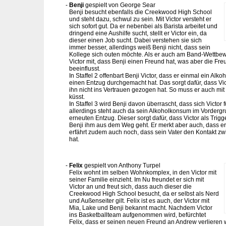
Benji
gespielt von George Sear
Benji besucht ebenfalls die Creekwood High School
und steht dazu, schwul zu sein. Mit Victor versteht er
sich sofort gut. Da er nebenbei als Barista arbeitet und
dringend eine Aushilfe sucht, stellt er Victor ein, da
dieser einen Job sucht. Dabei verstehen sie sich
immer besser, allerdings weiß Benji nicht, dass sein
Kollege sich outen möchte. Als er auch am Band-Wettbe
Victor mit, dass Benji einen Freund hat, was aber die Fre
beeinflusst.
In Staffel 2 offenbart Benji Victor, dass er einmal ein Al
einen Entzug durchgemacht hat. Das sorgt dafür, dass Vict
ihn nicht ins Vertrauen gezogen hat. So muss er auch mi
küsst.
In Staffel 3 wird Benji davon überrascht, dass sich Victor 
allerdings steht auch da sein Alkoholkonsum im Vorderg
erneuten Entzug. Dieser sorgt dafür, dass Victor als Tri
Benji ihm aus dem Weg geht. Er merkt aber auch, dass er
erfährt zudem auch noch, dass sein Vater den Kontakt z
hat.
Felix
gespielt von Anthony Turpel
Felix wohnt im selben Wohnkomplex, in den Victor mit
seiner Familie einzieht. Im Nu freundet er sich mit
Victor an und freut sich, dass auch dieser die
Creekwood High School besucht, da er selbst als Nerd
und Außenseiter gilt. Felix ist es auch, der Victor mit
Mia, Lake und Benji bekannt macht. Nachdem Victor
ins Basketballteam aufgenommen wird, befürchtet
Felix, dass er seinen neuen Freund an Andrew verlieren wi