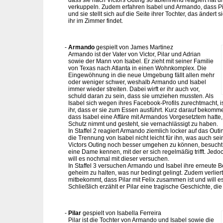
verkuppeln. Zudem erfahren Isabel und Armando, dass Pil
und sie stellt sich auf die Seite ihrer Tochter, das ändert si
ihr im Zimmer findet.
Armando
gespielt von James Martinez
Armando ist der Vater von Victor, Pilar und Adrian
sowie der Mann von Isabel. Er zieht mit seiner Familie
von Texas nach Atlanta in einen Wohnkomplex. Die
Eingewöhnung in die neue Umgebung fällt allen mehr
oder weniger schwer, weshalb Armando und Isabel
immer wieder streiten. Dabei wirft er ihr auch vor,
schuld daran zu sein, dass sie umziehen mussten. Als
Isabel sich wegen ihres Facebook-Profils zurechtmacht, 
ihr, dass er sie zum Essen ausführt. Kurz darauf bekomme
dass Isabel eine Affäre mit Armandos Vorgesetztem hatte,
Schutz nimmt und gesteht, sie vernachlässigt zu haben.
In Staffel 2 reagiert Armando ziemlich locker auf das Outin
die Trennung von Isabel nicht leicht für ihn, was auch s
Victors Outing noch besser umgehen zu können, besucht er
eine Dame kennen, mit der er sich regelmäßig trifft. Jedo
will es nochmal mit dieser versuchen.
In Staffel 3 versuchen Armando und Isabel ihre erneute 
geheim zu halten, was nur bedingt gelingt. Zudem verlier
mitbekommt, dass Pilar mit Felix zusammen ist und will es
Schließlich erzählt er Pilar eine tragische Geschichte, di
Pilar
gespielt von Isabella Ferreira
Pilar ist die Tochter von Armando und Isabel sowie die