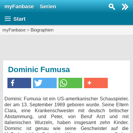
myFanbase
Serien
Serie suchen...
Start
Home
SERIEN
myFanbase
»
Biographien
Serien
Kolumnen
Interviews
Dominic Fumusa
Veranstaltungen
KULTUR
Specials
Dominic Fumusa ist ein US-amerikanischer Schauspieler,
der am 13. September 1969 geboren wurde. Seine Eltern
SERVICE
Clara, eine Krankenschwester mit deutsch britischer
Gewinnspiele
Abstammung, und Peter, von Beruf Arzt und mit
italienischen Wurzeln, haben insgesamt zehn Kinder.
Dominic ist genau wie seine Geschwister auf die
Forum