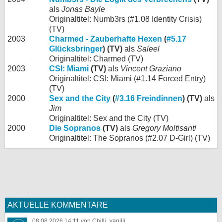
als
Jonas Bayle
Originaltitel: Numb3rs (#1.08 Identity Crisis)
(TV)
2003
Charmed - Zauberhafte Hexen
(
#5.17
Glücksbringer
) (TV)
als
Saleel
Originaltitel: Charmed (TV)
2003
CSI: Miami
(TV)
als
Vincent Graziano
Originaltitel: CSI: Miami (#1.14 Forced Entry)
(TV)
2000
Sex and the City
(
#3.16 Freindinnen
) (TV)
als
Jim
Originaltitel: Sex and the City (TV)
2000
Die Sopranos
(TV)
als
Gregory Moltisanti
Originaltitel: The Sopranos (#2.07 D-Girl) (TV)
AKTUELLE KOMMENTARE
08.08.2026 14:11 von Chilli_vanilli