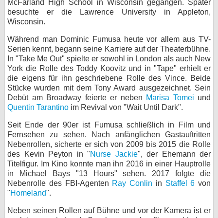
McFarland High School in Wisconsin gegangen. Später
besuchte er die Lawrence University in Appleton,
bei X
Wisconsin.
bei Facebook
Während man Dominic Fumusa heute vor allem aus TV-
Serien kennt, begann seine Karriere auf der Theaterbühne.
In "Take Me Out" spielte er sowohl in London als auch New
Kontakt
York die Rolle des Toddy Koovitz und in "Tape" erhielt er
die eigens für ihn geschriebene Rolle des Vince. Beide
Nutzungsbedingungen
Stücke wurden mit dem Tony Award ausgezeichnet. Sein
Debüt am Broadway feierte er neben
Marisa Tomei
und
Quentin Tarantino
im Revival von "Wait Until Dark".
Datenschutz
Seit Ende der 90er ist Fumusa schließlich in Film und
Cookie-Einstellungen
Fernsehen zu sehen. Nach anfänglichen Gastauftritten
Nebenrollen, sicherte er sich von 2009 bis 2015 die Rolle
Impressum
des Kevin Peyton in "
Nurse Jackie
", der Ehemann der
Titelfigur. Im Kino konnte man ihn 2016 in einer Hauptrolle
Desktop-Ansicht
in Michael Bays "13 Hours" sehen. 2017 folgte die
myFanbase
Nebenrolle des FBI-Agenten
Ray Conlin
in
Staffel 6
von
"
Homeland
".
Neben seinen Rollen auf Bühne und vor der Kamera ist er