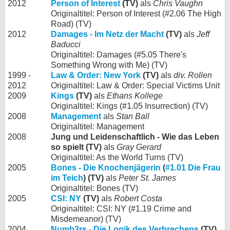
2012
Person of Interest
(TV)
als
Chris Vaughn
Originaltitel: Person of Interest (#2.06 The High
Road) (TV)
2012
Damages - Im Netz der Macht
(TV)
als
Jeff
Baducci
Originaltitel: Damages (#5.05 There's
Something Wrong with Me) (TV)
1999 -
Law & Order: New York
(TV)
als
div. Rollen
2012
Originaltitel: Law & Order: Special Victims Unit
2009
Kings
(TV)
als
Ethans Kollege
Originaltitel: Kings (#1.05 Insurrection) (TV)
2008
Management
als
Stan Ball
Originaltitel: Management
2008
Jung und Leidenschaftlich - Wie das Leben
so spielt (TV)
als
Gray Gerard
Originaltitel: As the World Turns (TV)
2005
Bones - Die Knochenjägerin
(
#1.01 Die Frau
im Teich
) (TV)
als
Peter St. James
Originaltitel: Bones (TV)
2005
CSI: NY
(TV)
als
Robert Costa
Originaltitel: CSI: NY (#1.19 Crime and
Misdemeanor) (TV)
2004
Numb3rs - Die Logik des Verbrechens
(TV)