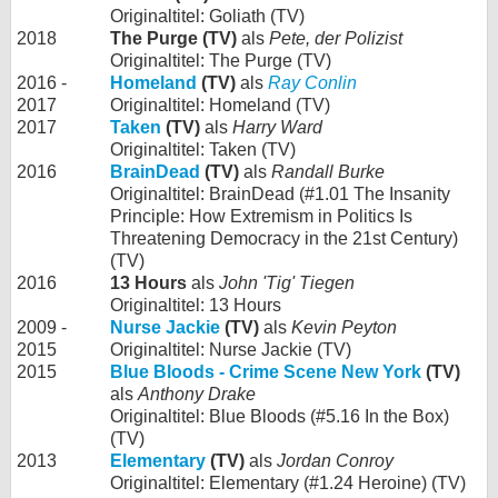
Originaltitel: Goliath (TV)
2018
The Purge (TV)
als
Pete, der Polizist
Originaltitel: The Purge (TV)
2016 -
Homeland
(TV)
als
Ray Conlin
2017
Originaltitel: Homeland (TV)
2017
Taken
(TV)
als
Harry Ward
Originaltitel: Taken (TV)
2016
BrainDead
(TV)
als
Randall Burke
Originaltitel: BrainDead (#1.01 The Insanity
Principle: How Extremism in Politics Is
Threatening Democracy in the 21st Century)
(TV)
2016
13 Hours
als
John 'Tig' Tiegen
Originaltitel: 13 Hours
2009 -
Nurse Jackie
(TV)
als
Kevin Peyton
2015
Originaltitel: Nurse Jackie (TV)
2015
Blue Bloods - Crime Scene New York
(TV)
als
Anthony Drake
Originaltitel: Blue Bloods (#5.16 In the Box)
(TV)
2013
Elementary
(TV)
als
Jordan Conroy
Originaltitel: Elementary (#1.24 Heroine) (TV)