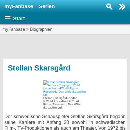
myFanbase
Serien
Serie suchen...
Start
Home
SERIEN
myFanbase
»
Biographien
Serien
Kolumnen
Interviews
Stellan Skarsgård
Veranstaltungen
KULTUR
Specials
Stellan Skarsgård, Andor
© 2024 Lucasfilm Ltd™. All
SERVICE
Rights Reserved.; Des Willie
/Lucasfilm Ltd.
Gewinnspiele
Der schwedische Schauspieler Stellan Skarsgård begann
seine Karriere mit Anfang 20 sowohl in schwedischen
Forum
Film-, TV-Produktionen als auch am Theater. Von 1972 bis