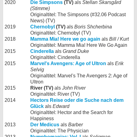
2020
Die Simpsons
(TV)
als
Stellan Skarsgård
(Stimme)
Originaltitel: The Simpsons (#32.06 Podcast
News) (TV)
2019
Chernobyl
(TV)
als
Boris Shcherbina
Originaltitel: Chernobyl (TV)
2018
Mamma Mia! Here we go again
als
Bill / Kurt
Originaltitel: Mamma Mia! Here We Go Again
2015
Cinderella
als
Grand Duke
Originaltitel: Cinderella
2015
Marvel's Avengers: Age of Ultron
als
Erik
Selvig
Originaltitel: Marvel's The Avengers 2: Age of
Ultron
2015
River (TV)
als
John River
Originaltitel: River (TV)
2014
Hectors Reise oder die Suche nach dem
Glück
als
Edward
Originaltitel: Hector and the Search for
Happiness
2013
Der Medicus
als
Barber
Originaltitel: The Physician
2013
Nymphomaniac: Vol. I
als
Seligman