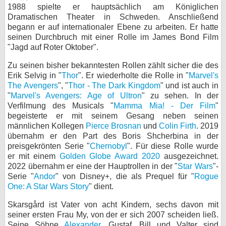
1988 spielte er hauptsächlich am Königlichen
bei X
Dramatischen Theater in Schweden. Anschließend
begann er auf internationaler Ebene zu arbeiten. Er hatte
bei Facebook
seinen Durchbruch mit einer Rolle im James Bond Film
"Jagd auf Roter Oktober".
Zu seinen bisher bekanntesten Rollen zählt sicher die des
Kontakt
Erik Selvig in "
Thor
". Er wiederholte die Rolle in "
Marvel's
The Avengers
", "
Thor - The Dark Kingdom
" und ist auch in
Nutzungsbedingungen
"
Marvel's Avengers: Age of Ultron
" zu sehen. In der
Verfilmung des Musicals "
Mamma Mia! - Der Film
"
Datenschutz
begeisterte er mit seinem Gesang neben seinen
männlichen Kollegen
Pierce Brosnan
und
Colin Firth
. 2019
Cookie-Einstellungen
übernahm er den Part des Boris Shcherbina in der
preisgekrönten Serie "
Chernobyl
". Für diese Rolle wurde
Impressum
er mit einem
Golden Globe Award 2020
ausgezeichnet.
2022 übernahm er eine der Hauptrollen in der "
Star Wars
"-
Desktop-Ansicht
Serie "
Andor
" von Disney+, die als Prequel für "
Rogue
myFanbase
One: A Star Wars Story
" dient.
Skarsgård ist Vater von acht Kindern, sechs davon mit
seiner ersten Frau My, von der er sich 2007 scheiden ließ.
Seine Söhne
Alexander
, Gustaf, Bill und Valter sind