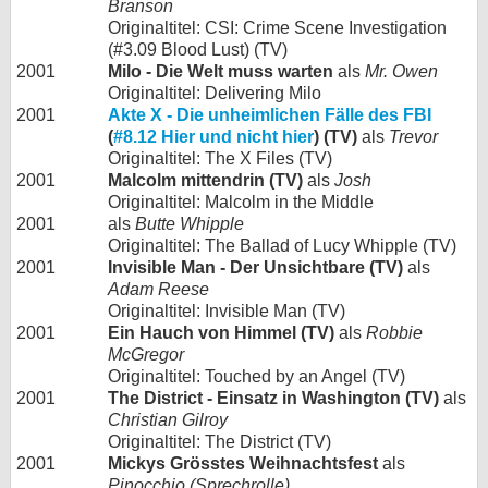
Branson
Originaltitel: CSI: Crime Scene Investigation
(#3.09 Blood Lust) (TV)
2001
Milo - Die Welt muss warten
als
Mr. Owen
Originaltitel: Delivering Milo
2001
Akte X - Die unheimlichen Fälle des FBI
(
#8.12 Hier und nicht hier
) (TV)
als
Trevor
Originaltitel: The X Files (TV)
2001
Malcolm mittendrin (TV)
als
Josh
Originaltitel: Malcolm in the Middle
2001
als
Butte Whipple
Originaltitel: The Ballad of Lucy Whipple (TV)
2001
Invisible Man - Der Unsichtbare (TV)
als
Adam Reese
Originaltitel: Invisible Man (TV)
2001
Ein Hauch von Himmel (TV)
als
Robbie
McGregor
Originaltitel: Touched by an Angel (TV)
2001
The District - Einsatz in Washington (TV)
als
Christian Gilroy
Originaltitel: The District (TV)
2001
Mickys Grösstes Weihnachtsfest
als
Pinocchio (Sprechrolle)