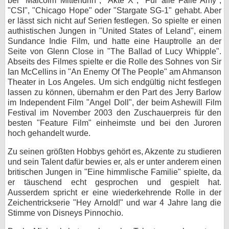
bei "Malcolm Mittendrin", "Akte X", "Für alle Fälle Amy",
"CSI", "Chicago Hope" oder "Stargate SG-1" gehabt. Aber
bei X
er lässt sich nicht auf Serien festlegen. So spielte er einen
authistischen Jungen in "United States of Leland", einem
bei Facebook
Sundance Indie Film, und hatte eine Hauptrolle an der
Seite von Glenn Close in "The Ballad of Lucy Whipple".
Abseits des Filmes spielte er die Rolle des Sohnes von Sir
Kontakt
Ian McCellins in "An Enemy Of The People" am Ahmanson
Theater in Los Angeles. Um sich endgültig nicht festlegen
Nutzungsbedingungen
lassen zu können, übernahm er den Part des Jerry Barlow
im Independent Film "Angel Doll", der beim Ashewill Film
Festival im November 2003 den Zuschauerpreis für den
Datenschutz
besten "Feature Film" einheimste und bei den Juroren
hoch gehandelt wurde.
Cookie-Einstellungen
Zu seinen größten Hobbys gehört es, Akzente zu studieren
Impressum
und sein Talent dafür bewies er, als er unter anderem einen
britischen Jungen in "Eine himmlische Familie" spielte, da
Desktop-Ansicht
er täuschend echt gesprochen und gespielt hat.
myFanbase
Ausserdem spricht er eine wiederkehrende Rolle in der
Zeichentrickserie "Hey Arnold!" und war 4 Jahre lang die
Stimme von Disneys Pinnochio.