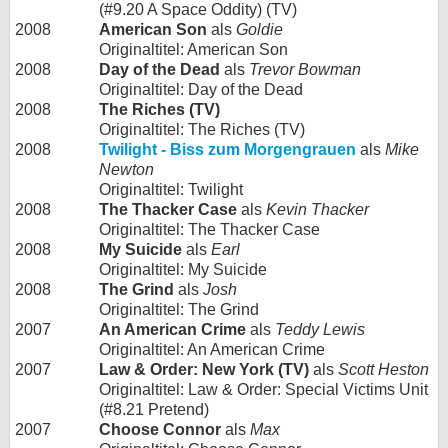
(#9.20 A Space Oddity) (TV)
2008
American Son
als
Goldie
Originaltitel: American Son
2008
Day of the Dead
als
Trevor Bowman
Originaltitel: Day of the Dead
2008
The Riches (TV)
Originaltitel: The Riches (TV)
2008
Twilight - Biss zum Morgengrauen
als
Mike
Newton
Originaltitel: Twilight
2008
The Thacker Case
als
Kevin Thacker
Originaltitel: The Thacker Case
2008
My Suicide
als
Earl
Originaltitel: My Suicide
2008
The Grind
als
Josh
Originaltitel: The Grind
2007
An American Crime
als
Teddy Lewis
Originaltitel: An American Crime
2007
Law & Order: New York (TV)
als
Scott Heston
Originaltitel: Law & Order: Special Victims Unit
(#8.21 Pretend)
2007
Choose Connor
als
Max