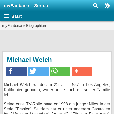
myFanbase
Serien
Serie suchen...
Start
Home
SERIEN
myFanbase
»
Biographien
Serien
Kolumnen
Interviews
Michael Welch
Veranstaltungen
KULTUR
Specials
Michael Welch wurde am 25. Juli 1987 in Los Angeles,
Kalifornien geboren, wo er heute noch mit seiner Familie
SERVICE
lebt.
Gewinnspiele
Seine erste TV-Rolle hatte er 1998 als junger Niles in der
Serie "Frasier". Seitdem hat er unter anderem Gastrollen
Forum