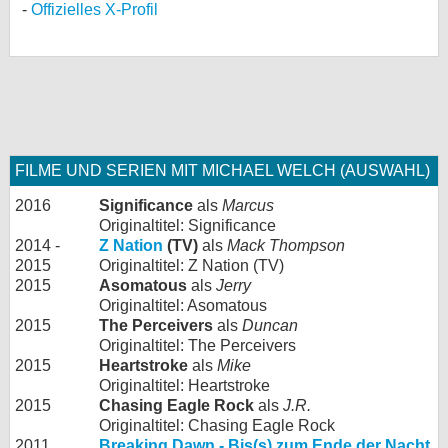
Offizielles X-Profil
FILME UND SERIEN MIT MICHAEL WELCH (AUSWAHL)
2016
Significance
als
Marcus
Originaltitel: Significance
2014 -
Z Nation
(TV)
als
Mack Thompson
2015
Originaltitel: Z Nation (TV)
2015
Asomatous
als
Jerry
Originaltitel: Asomatous
2015
The Perceivers
als
Duncan
Originaltitel: The Perceivers
2015
Heartstroke
als
Mike
Originaltitel: Heartstroke
2015
Chasing Eagle Rock
als
J.R.
Originaltitel: Chasing Eagle Rock
2011
Breaking Dawn - Bis(s) zum Ende der Nacht