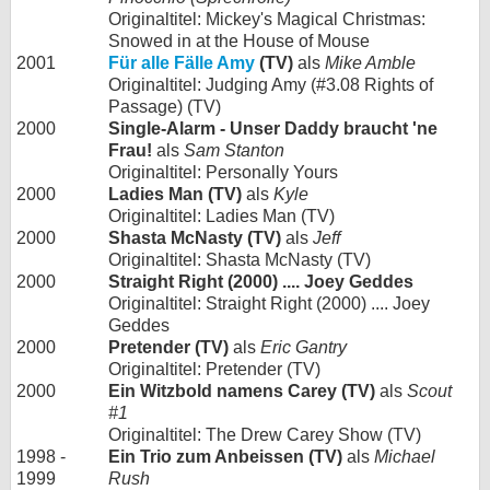
Originaltitel: Mickey's Magical Christmas:
Snowed in at the House of Mouse
2001
Für alle Fälle Amy
(TV)
als
Mike Amble
Originaltitel: Judging Amy (#3.08 Rights of
Passage) (TV)
2000
Single-Alarm - Unser Daddy braucht 'ne
Frau!
als
Sam Stanton
Originaltitel: Personally Yours
2000
Ladies Man (TV)
als
Kyle
Originaltitel: Ladies Man (TV)
2000
Shasta McNasty (TV)
als
Jeff
Originaltitel: Shasta McNasty (TV)
2000
Straight Right (2000) .... Joey Geddes
Originaltitel: Straight Right (2000) .... Joey
Geddes
2000
Pretender (TV)
als
Eric Gantry
Originaltitel: Pretender (TV)
2000
Ein Witzbold namens Carey (TV)
als
Scout
#1
Originaltitel: The Drew Carey Show (TV)
1998 -
Ein Trio zum Anbeissen (TV)
als
Michael
1999
Rush