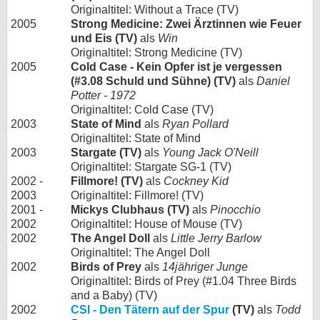
Originaltitel: Without a Trace (TV)
2005
Strong Medicine: Zwei Ärztinnen wie Feuer
und Eis (TV)
als
Win
Originaltitel: Strong Medicine (TV)
2005
Cold Case - Kein Opfer ist je vergessen
(#3.08 Schuld und Sühne) (TV)
als
Daniel
Potter - 1972
Originaltitel: Cold Case (TV)
2003
State of Mind
als
Ryan Pollard
Originaltitel: State of Mind
2003
Stargate (TV)
als
Young Jack O'Neill
Originaltitel: Stargate SG-1 (TV)
2002 -
Fillmore! (TV)
als
Cockney Kid
2003
Originaltitel: Fillmore! (TV)
2001 -
Mickys Clubhaus (TV)
als
Pinocchio
2002
Originaltitel: House of Mouse (TV)
2002
The Angel Doll
als
Little Jerry Barlow
Originaltitel: The Angel Doll
2002
Birds of Prey
als
14jähriger Junge
Originaltitel: Birds of Prey (#1.04 Three Birds
and a Baby) (TV)
2002
CSI - Den Tätern auf der Spur
(TV)
als
Todd