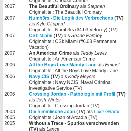
Originaltitel: Choose Connor
2007
The Beautiful Ordinary
als
Stephen
Originaltitel: The Beautiful Ordinary
2007
Numb3rs - Die Logik des Verbrechens
(TV)
als
Kyle Clippard
Originaltitel: Numb3rs (#4.03 Velocity) (TV)
2007
CSI: Miami
(TV)
als
Shane Partney
Originaltitel: CSI: Miami (#6.08 Permanent
Vacation)
2007
An American Crime
als
Teddy Lewis
Originaltitel: An American Crime
2006
All the Boys Love Mandy Lane
als
Emmet
Originaltitel: All the Boys Love Mandy Lane
2006
Navy CIS
(TV)
als
Kody Meyers
Originaltitel: Navy NCIS: Naval Criminal
Investigative Service (TV)
2006
Crossing Jordan - Pathologin mit Profil
(TV)
als
Josh Winter
Originaltitel: Crossing Jordan (TV)
2003 -
Die himmlische Joan
(TV)
als
Luke Girardi
2005
Originaltitel: Joan of Arcadia (TV)
2005
Without a Trace - Spurlos verschwunden
(TV)
als
Lance