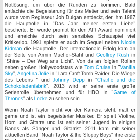
Notlösung, um über die Runden zu kommen. Bald
bei X
entfachte die Begeisterung für das Metier und sein Talent
wurde vom Regisseur Joh Duigan entdeckt, der ihm 1987
bei Facebook
die Hauptrolle in "Das Jahr meiner ersten Liebe"
bescherte. Er wurde prompt für den AFI Award nominiert
und erreichte durch sein sensibles Schauspiel viel
Kritikerlob. 1991 spielte er auch im Sequel neben
Kontakt
Nicole
Kidman
die Hauptrolle. Der internationale Erfolg kam an
der Seite von Armin Mueller-Stahl und
Geoffrey Rush
in
Nutzungsbedingungen
"Shine – Der Weg ans Licht". Von da an folgten Rollen
neben großen Hollywoodstars wie
Tom Cruise
in "
Vanilla
Datenschutz
Sky
",
Angelina Jolie
in "Lara Croft Tomb Raider: Die Wiege
des Lebens " und
Johnny Depp
in "
Charlie und die
Cookie-Einstellungen
Schokoladenfabrik
". 2013 wird er seine erste große
Serienrolle übernehmen und für HBO in "
Game of
Impressum
Thrones
" als
Locke
zu sehen sein.
Desktop-Ansicht
Wenn Noah Taylor nicht vor der Kamera steht, malt er
myFanbase
gerne und ist ein begeisterter Musiker. Er spielt Violine,
Horn und Gitarre und ist seit seiner Jugend in einigen
Bands als Sänger und Gitarrist. 2011 kam mit seiner
aktuellen Band "Noah Taylor & the Sloppy Boys" ihre erste