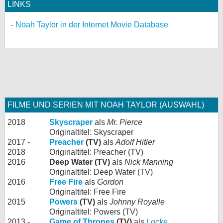
LINKS
Noah Taylor in der Internet Movie Database
FILME UND SERIEN MIT NOAH TAYLOR (AUSWAHL)
2018
Skyscraper
als
Mr. Pierce
Originaltitel: Skyscraper
2017 -
Preacher
(TV)
als
Adolf Hitler
2018
Originaltitel: Preacher (TV)
2016
Deep Water (TV)
als
Nick Manning
Originaltitel: Deep Water (TV)
2016
Free Fire
als
Gordon
Originaltitel: Free Fire
2015
Powers
(TV)
als
Johnny Royalle
Originaltitel: Powers (TV)
2013 -
Game of Thrones
(TV)
als
Locke