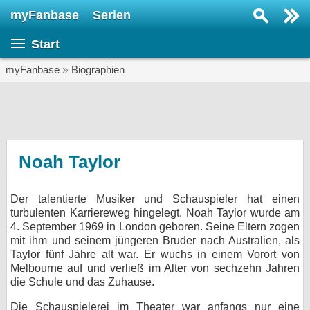
myFanbase
Serien
Serie suchen...
Start
Home
SERIEN
myFanbase
»
Biographien
Serien
Kolumnen
Interviews
Noah Taylor
Veranstaltungen
Der talentierte Musiker und Schauspieler hat einen
KULTUR
turbulenten Karriereweg hingelegt. Noah Taylor wurde am
Specials
4. September 1969 in London geboren. Seine Eltern zogen
mit ihm und seinem jüngeren Bruder nach Australien, als
SERVICE
Taylor fünf Jahre alt war. Er wuchs in einem Vorort von
Melbourne auf und verließ im Alter von sechzehn Jahren
Gewinnspiele
die Schule und das Zuhause.
Forum
Die Schauspielerei im Theater war anfangs nur eine