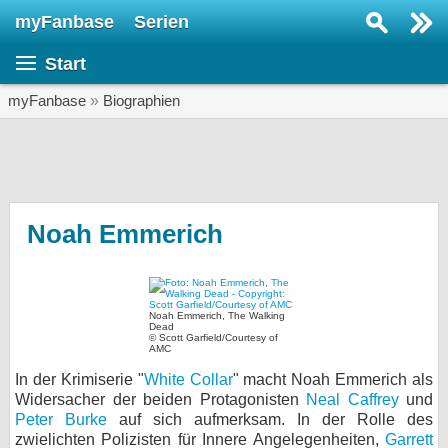
myFanbase
Serien
Serie suchen...
Start
Home
SERIEN
myFanbase
»
Biographien
Serien
Kolumnen
Interviews
Noah Emmerich
Veranstaltungen
KULTUR
Noah Emmerich, The Walking
Specials
Dead
© Scott Garfield/Courtesy of
AMC
SERVICE
In der Krimiserie "
White Collar
" macht Noah Emmerich als
Gewinnspiele
Widersacher der beiden Protagonisten
Neal Caffrey
und
Peter Burke
auf sich aufmerksam. In der Rolle des
Forum
zwielichten Polizisten für Innere Angelegenheiten,
Garrett