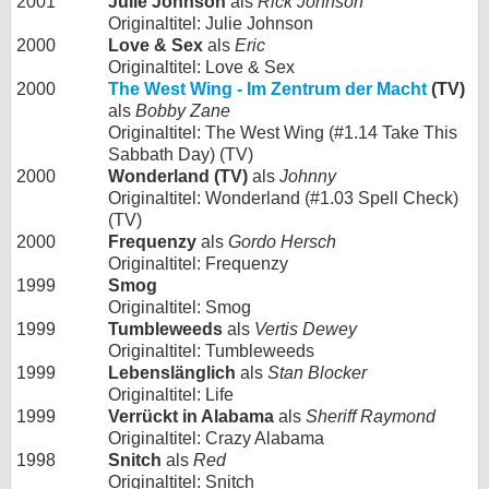
2001
Julie Johnson
als
Rick Johnson
Originaltitel: Julie Johnson
2000
Love & Sex
als
Eric
Originaltitel: Love & Sex
2000
The West Wing - Im Zentrum der Macht
(TV)
als
Bobby Zane
Originaltitel: The West Wing (#1.14 Take This
Sabbath Day) (TV)
2000
Wonderland (TV)
als
Johnny
Originaltitel: Wonderland (#1.03 Spell Check)
(TV)
2000
Frequenzy
als
Gordo Hersch
Originaltitel: Frequenzy
1999
Smog
Originaltitel: Smog
1999
Tumbleweeds
als
Vertis Dewey
Originaltitel: Tumbleweeds
1999
Lebenslänglich
als
Stan Blocker
Originaltitel: Life
1999
Verrückt in Alabama
als
Sheriff Raymond
Originaltitel: Crazy Alabama
1998
Snitch
als
Red
Originaltitel: Snitch