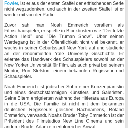
Fowler
, ist er aus der ersten Staffel der erfrischenden Serie
bei X
nicht wegzudenken, und auch in der zweiten Staffel ist er
wieder mit von der Partie.
bei Facebook
Zuvor sah man Noah Emmerich vorallem als
Filmschauspieler, er spielte in Blockbustern wie "Der letzte
Action Held" und "Die Truman Show". Über seinen
Kontakt
Werdegang ist in der Öffentlichkeit nicht viel bekannt, er
wuchs in seiner Geburtsstadt New York auf und studierte
Nutzungsbedingungen
an der renommierten Yale University Geschichte. Er
erlernte das Handwerk des Schauspielers sowohl an der
Datenschutz
New Yorker Universität für Film, als auch privat bei seinem
Mentor, Ron Stetston, einem bekannten Regisseur und
Cookie-Einstellungen
Schauspieler.
Noah Emmerich ist jüdischer Sohn einer Konzertpianistin
Impressum
und eines deutschstämmigen Künstlers und Galeristen.
Desktop-Ansicht
Seine Eltern emigrierten während der Hitlerära aus Europa
in die USA. Die Familie ist nicht mit dem bekannten
myFanbase
deutschen Regisseurs gleichen Nachnamens, Roland
Emmerich, verwandt. Noahs Bruder Toby Emmerich ist der
Präsident des Filmstudios New Line Cinema und sein
anderer Bruder Adam ein erfolgreicher Anwalt.