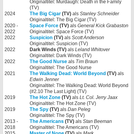
Originaltitel: Murdaugh: Death in the Family
(TV)
2024
The Big Cigar
(TV)
als
Stanley Schneider
Originaltitel: The Big Cigar (TV)
2020 -
Space Force
(TV)
als
General Kick Grabaston
2022
Originaltitel: Space Force (TV)
2022
Suspicion
(TV)
als
Scott Anderson
Originaltitel: Suspicion (TV)
2022
Dark Winds (TV)
als
Leland Whitover
Originaltitel: Dark Winds (TV)
2022
The Good Nurse
als
Tim Braun
Originaltitel: The Good Nurse
2021
The Walking Dead: World Beyond
(TV)
als
Edwin Jenner
Originaltitel: The Walking Dead: World Beyond
(#2.10 The Last Light) (TV)
2019
The Hot Zone
(TV)
als
Lt. Col. Jerry Jaax
Originaltitel: The Hot Zone (TV)
2019
The Spy
(TV)
als
Dan Peleg
Originaltitel: The Spy (TV)
2013 -
The Americans
(TV)
als
Stan Beeman
2018
Originaltitel: The Americans (TV)
2015
Master of None
(TV)
als
Mark