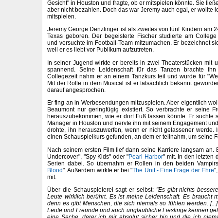
Gesicht" in Houston und fragte, ob er mitspielen könnte. Sie lie
aber nicht bezahlen. Doch das war Jeremy auch egal, er wollte le
mitspielen.
Jeremy George Denzlinger ist als zweites von fünf Kindern am 
Texas geboren. Der begeisterte Fischer studierte am Colleg
und versuchte im Football-Team mitzumachen. Er bezeichnet sich
weil er es liebt vor Publikum aufzutreten.
In seiner Jugend wirkte er bereits in zwei Theaterstücken mit 
spannend. Seine Leidenschaft für das Tanzen brachte ihn
Collegezeit nahm er an einem Tanzkurs teil und wurde für "W
Mit der Rolle in dem Musical ist er tatsächlich bekannt geword
darauf angesprochen.
Er fing an in Werbesendungen mitzuspielen. Aber eigentlich wollt
Beaumont nur geringfügig existiert. So verbrachte er seine Fre
herauszubekommen, wie er dort Fuß fassen könnte. Er suchte si
Manager in Houston und nervte ihn mit seinem Engagement und 
drohte, ihn herauszuwerfen, wenn er nicht gelassener werde.
einen Schauspielkurs gefunden, an dem er teilnahm, um seine F
Nach seinem ersten Film lief dann seine Karriere langsam an. E
Undercover", "Spy Kids" oder "
Pearl Harbor
" mit. In den letzten
Serien dabei. So übernahm er Rollen in den beiden Vampirs
Blood
". Außerdem wirkte er bei "
The Unit - Eine Frage der Ehre
"
mit.
Über die Schauspielerei sagt er selbst:
"Es gibt nichts bessere
Leute wirklich berührt. Es ist meine Leidenschaft. Es braucht mi
denn es gibt Menschen, die sich niemals so fühlen werden. [...]
Leute und Freunde und auch unglaubliche Fieslinge kennen gele
eine Sache, derer ich mir absolut sicher bin und die ich niem