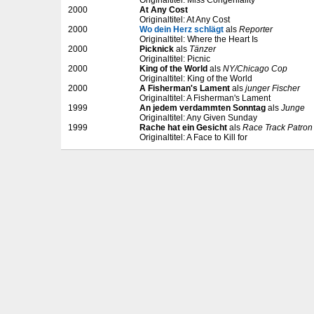
Originaltitel: Miss Congeniality
2000
At Any Cost
Originaltitel: At Any Cost
2000
Wo dein Herz schlägt
als
Reporter
Originaltitel: Where the Heart Is
2000
Picknick
als
Tänzer
Originaltitel: Picnic
2000
King of the World
als
NY/Chicago Cop
Originaltitel: King of the World
2000
A Fisherman's Lament
als
junger Fischer
Originaltitel: A Fisherman's Lament
1999
An jedem verdammten Sonntag
als
Junge
Originaltitel: Any Given Sunday
1999
Rache hat ein Gesicht
als
Race Track Patron
Originaltitel: A Face to Kill for