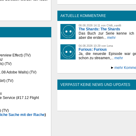
AKTUELLE KOMMENTARE
08.08.2026 14:11 von Chilli_vanilli
The Shards: The Shards
Das Buch zur Serie kenne ich n
aber die ersten...
mehr
04.08.2026 10:29 von Lena
Furious: Furious
Ja, die neueste Episode war ge
erview Effect) (TV)
schon zu streamen,...
mehr
nz
ds) (TV)
mehr Komme
#1.08 Adobe Walls) (TV)
irl) (TV)
VERPASST KEINE NEWS UND UPDATES
s
ve Service (#17.12 Flight
) (TV)
liche Sache mit der Rache
)