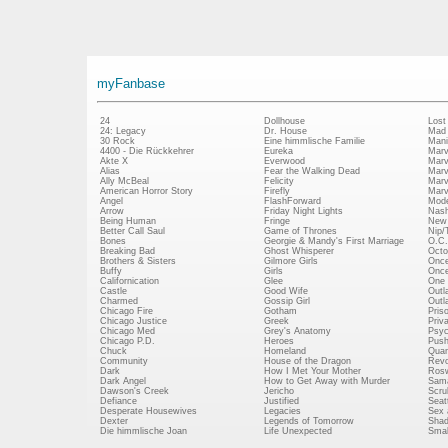
myFanbase
24
Dollhouse
Lost
24: Legacy
Dr. House
Mad
30 Rock
Eine himmlische Familie
Mani
4400 - Die Rückkehrer
Eureka
Marv
Akte X
Everwood
Marv
Alias
Fear the Walking Dead
Marv
Ally McBeal
Felicity
Marv
American Horror Story
Firefly
Marv
Angel
FlashForward
Mode
Arrow
Friday Night Lights
Nash
Being Human
Fringe
New 
Better Call Saul
Game of Thrones
Nip/
Bones
Georgie & Mandy's First Marriage
O.C.
Breaking Bad
Ghost Whisperer
Octo
Brothers & Sisters
Gilmore Girls
Once
Buffy
Girls
Once
Californication
Glee
One 
Castle
Good Wife
Outl
Charmed
Gossip Girl
Outl
Chicago Fire
Gotham
Pris
Chicago Justice
Greek
Priv
Chicago Med
Grey's Anatomy
Psy
Chicago P.D.
Heroes
Push
Chuck
Homeland
Quan
Community
House of the Dragon
Revo
Dark
How I Met Your Mother
Rosw
Dark Angel
How to Get Away with Murder
Sam
Dawson's Creek
Jericho
Scru
Defiance
Justified
Seatt
Desperate Housewives
Legacies
Sex 
Dexter
Legends of Tomorrow
Shad
Die himmlische Joan
Life Unexpected
Small