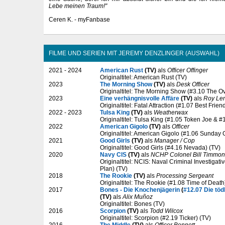
Lebe meinen Traum!"
Ceren K. - myFanbase
FILME UND SERIEN MIT JEREMY DENZLINGER (AUSWAHL)
2021 - 2024
American Rust
(TV)
als
Officer Offinger
Originaltitel: American Rust (TV)
2023
The Morning Show
(TV)
als
Desk Officer
Originaltitel: The Morning Show (#3.10 The Ov
2023
Eine verhängnisvolle Affäre
(TV)
als
Roy Le
Originaltitel: Fatal Attraction (#1.07 Best Frien
2022 - 2023
Tulsa King
(TV)
als
Weatherwax
Originaltitel: Tulsa King (#1.05 Token Joe & 
2022
American Gigolo
(TV)
als
Officer
Originaltitel: American Gigolo (#1.06 Sunday G
2021
Good Girls
(TV)
als
Manager / Cop
Originaltitel: Good Girls (#4.16 Nevada) (TV)
2020
Navy CIS
(TV)
als
NCHP Colonel Bill Timmon
Originaltitel: NCIS: Naval Criminal Investigati
Plan) (TV)
2018
The Rookie
(TV)
als
Processing Sergeant
Originaltitel: The Rookie (#1.08 Time of Death
2017
Bones - Die Knochenjägerin
(
#12.07 Die töd
(TV)
als
Alix Muñoz
Originaltitel: Bones (TV)
2016
Scorpion
(TV)
als
Todd Wilcox
Originaltitel: Scorpion (#2.19 Ticker) (TV)