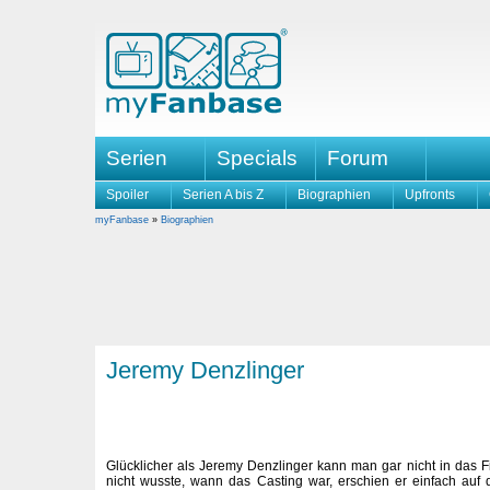
Serien
Specials
Forum
Spoiler
Serien A bis Z
Biographien
Upfronts
myFanbase
»
Biographien
Jeremy Denzlinger
Glücklicher als Jeremy Denzlinger kann man gar nicht in das Fi
nicht wusste, wann das Casting war, erschien er einfach auf