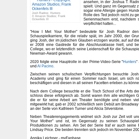
ansehen, in der Joshua T. Radn
spielt. Und ganz im Gegensatz 
sogar eine Allergie gegen Hund
Josh Radnor, Hunters
Rolle des Ted jedoch nicht zu ge
© Amazon Studios; Frank
Serienmachern erst, nachdem si
Ockenfels III
verpflichtet hatten...
"How I Met Your Mother" bedeutete für Josh Radnor den
Schauspielkarriere, für die relativ spät, im Jahr 2000, der Gr
ging Josh, der im jüdischen Glauben erzogen wurde, auf auf die
er 2008 eine Gastrede für die Abschlussklasse hielt, und 
College, wo er letztendlich seine Leidenschaft für die Schauspi
Newman-Award gewann.
2020 folgte eine Hauptrolle in der Prime-Video-Serie "
Hunters
"
und
Al Pacino
.
Zwischen seinen schulischen Verpflichtungen besuchte Jo
Academy und ging für einen Sommer nach Israel, um sich n
beschäftigen und diesen in all seinen Facetten erleben zu könne
Nach dem College besuchte er die Tisch School of the Arts de
schloss diese erfolgreich ab. Somit waren ihm alle wichtigen G
die er für seine Arbeit am Theater benötigte und neben vi
mitgewirkt hat, gab er 2002 schließlich sein Debüt am Broadway
an der Seite von Kathleen Turner und Alicia Silverstone.
Neben Theaterengagements widmet sich Josh zur Zeit voll un
Your Mother" und ist, im Gegensatz zu seinen Schauspielk
Produktionen zu sehen. Am Set der Serie traf er auch seine 
Lindsay Price. Die beiden trennten sich jedoch im November 20
Annika Leichner - myFanbase