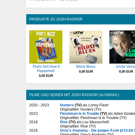
PRODUKTE ZU JOSH RADNOR
That's Not How It
Biloxi Blues
Uncle Vany
Happened
0,00 EUR
0,00 EUR
0,00 EUR
FILME UND SERIEN MIT JOSH RADNOR (AUSWAHL)
2020 - 2023
Hunters
(TV)
als
Lonny Flash
Originaltitel: Hunters (TV)
2023
Fleishman Is In Trouble
(TV)
als
Adam Epstei
Originaltitel: Fleishman Is In Trouble (TV)
2018
Rise
(TV)
als
Lou Mazzuchelli
Originaltitel: Rise (TV)
2018
Grey's Anatomy - Die jungen Ärzte
(
#15.04 
Originaltitel: Grey's Anatomy (TV)