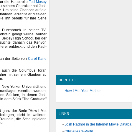
or die Hauptrolle
Ted Mosby
zu seinem Charakter hat Josh
e. Um seine Chancen auf die
fährden, erzählte er dies den
e ihn bereits für ihre Serie
 Durchbruch in seiner TV-
undstein gelegt wurde. Vorher
 Bexley High School, bei der
besuchte danach das Kenyon
elerei entdeckt und den Paul-
 an der Seite von
Carol Kane
sh auch die Columbus Torah
äher mit seinem Glauben zu
n.
BEREICHE
r New Yorker Universität und
rundlagen vermittelt worden,
How I Met Your Mother
elen Stücken, in denen Josh
 in dem Stück "The Graduate"
d ganz der Serie "How I Met
LINKS
ollegen, nicht in weiteren
Freundin, die Schauspielerin
09.
Josh Radnor in der Internet Movie Databa
Offizielles X-Profil