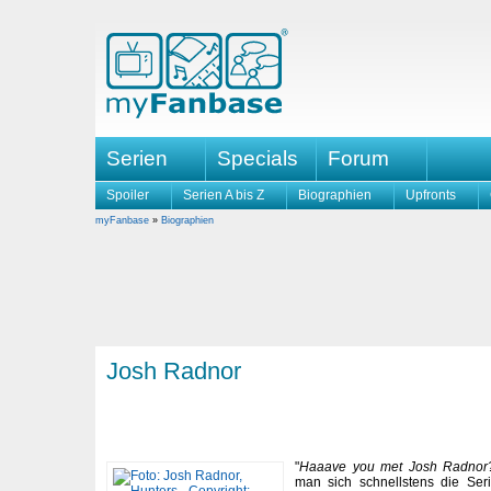
Serien
Specials
Forum
Spoiler
Serien A bis Z
Biographien
Upfronts
myFanbase
»
Biographien
Josh Radnor
"
Haaave you met Josh Radnor
man sich schnellstens die Seri