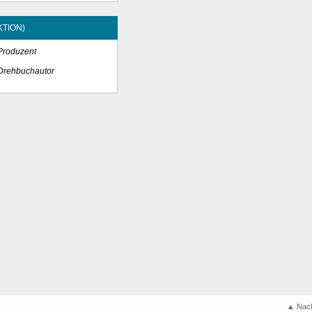
TION)
 Produzent
 Drehbuchautor
▲ Nac