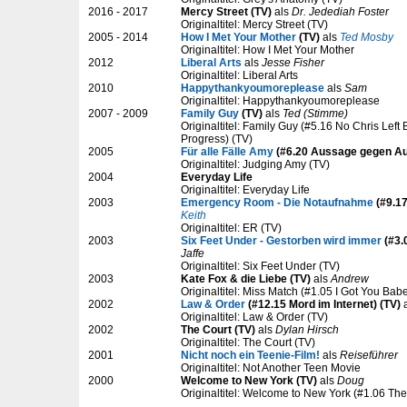
2016 - 2017
Mercy Street (TV)
als
Dr. Jedediah Foster
Originaltitel: Mercy Street (TV)
2005 - 2014
How I Met Your Mother
(TV)
als
Ted Mosby
Originaltitel: How I Met Your Mother
2012
Liberal Arts
als
Jesse Fisher
Originaltitel: Liberal Arts
2010
Happythankyoumoreplease
als
Sam
Originaltitel: Happythankyoumoreplease
2007 - 2009
Family Guy
(TV)
als
Ted (Stimme)
Originaltitel: Family Guy (#5.16 No Chris Left
Progress) (TV)
2005
Für alle Fälle Amy
(#6.20 Aussage gegen Au
Originaltitel: Judging Amy (TV)
2004
Everyday Life
Originaltitel: Everyday Life
2003
Emergency Room - Die Notaufnahme
(#9.17
Keith
Originaltitel: ER (TV)
2003
Six Feet Under - Gestorben wird immer
(#3.0
Jaffe
Originaltitel: Six Feet Under (TV)
2003
Kate Fox & die Liebe (TV)
als
Andrew
Originaltitel: Miss Match (#1.05 I Got You Bab
2002
Law & Order
(#12.15 Mord im Internet) (TV)
Originaltitel: Law & Order (TV)
2002
The Court (TV)
als
Dylan Hirsch
Originaltitel: The Court (TV)
2001
Nicht noch ein Teenie-Film!
als
Reiseführer
Originaltitel: Not Another Teen Movie
2000
Welcome to New York (TV)
als
Doug
Originaltitel: Welcome to New York (#1.06 The