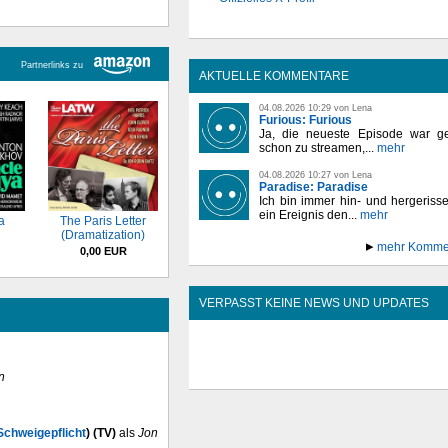
Partnerlinks zu
AKTUELLE KOMMENTARE
04.08.2026 10:29 von Lena
Furious: Furious
Ja, die neueste Episode war ge
schon zu streamen,...
mehr
04.08.2026 10:27 von Lena
Paradise: Paradise
Ich bin immer hin- und hergeriss
ein Ereignis den...
mehr
a
The Paris Letter
(Dramatization)
mehr Komme
0,00 EUR
VERPASST KEINE NEWS UND UPDATES
n
Schweigepflicht
) (TV)
als
Jon