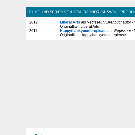
FILME UND SERIEN VON JOSH RADNOR (AUSWAHL PRODUK
2012
Liberal Arts
als
Regisseur / Drehbuchautor /
Originaltitel: Liberal Arts
2011
Happythankyoumoreplease
als
Regisseur /
Originaltitel: Happythankyoumoreplease