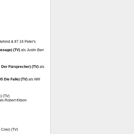
 Behind & #7.16 Peter's
ssage) (TV)
als
Justin Barr
 Der Fürsprecher) (TV)
als
5 Die Falle) (TV)
als
Will
e) (TV)
als
Robert Kitson
 Crier) (TV)