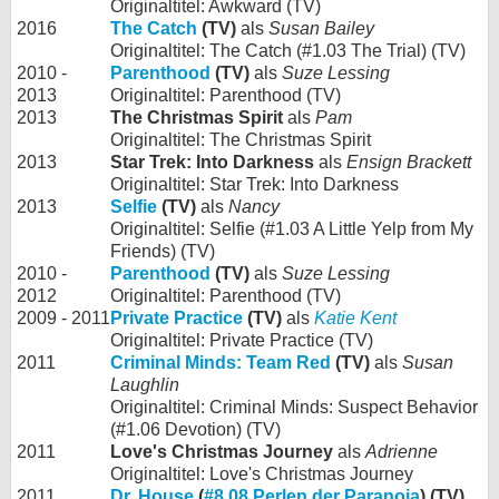
Originaltitel: Awkward (TV)
2016
The Catch
(TV)
als
Susan Bailey
Originaltitel: The Catch (#1.03 The Trial) (TV)
2010 -
Parenthood
(TV)
als
Suze Lessing
2013
Originaltitel: Parenthood (TV)
2013
The Christmas Spirit
als
Pam
Originaltitel: The Christmas Spirit
2013
Star Trek: Into Darkness
als
Ensign Brackett
Originaltitel: Star Trek: Into Darkness
2013
Selfie
(TV)
als
Nancy
Originaltitel: Selfie (#1.03 A Little Yelp from My
Friends) (TV)
2010 -
Parenthood
(TV)
als
Suze Lessing
2012
Originaltitel: Parenthood (TV)
2009 - 2011
Private Practice
(TV)
als
Katie Kent
Originaltitel: Private Practice (TV)
2011
Criminal Minds: Team Red
(TV)
als
Susan
Laughlin
Originaltitel: Criminal Minds: Suspect Behavior
(#1.06 Devotion) (TV)
2011
Love's Christmas Journey
als
Adrienne
Originaltitel: Love's Christmas Journey
2011
Dr. House
(
#8.08 Perlen der Paranoia
) (TV)