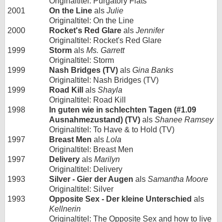
Originaltitel: Purgatory Flats
2001
On the Line
als
Julie
Originaltitel: On the Line
2000
Rocket's Red Glare
als
Jennifer
Originaltitel: Rocket's Red Glare
1999
Storm
als
Ms. Garrett
Originaltitel: Storm
1999
Nash Bridges (TV)
als
Gina Banks
Originaltitel: Nash Bridges (TV)
1999
Road Kill
als
Shayla
Originaltitel: Road Kill
1998
In guten wie in schlechten Tagen (#1.09
Ausnahmezustand) (TV)
als
Shanee Ramsey
Originaltitel: To Have & to Hold (TV)
1997
Breast Men
als
Lola
Originaltitel: Breast Men
1997
Delivery
als
Marilyn
Originaltitel: Delivery
1993
Silver - Gier der Augen
als
Samantha Moore
Originaltitel: Silver
1993
Opposite Sex - Der kleine Unterschied
als
Kellnerin
Originaltitel: The Opposite Sex and how to live