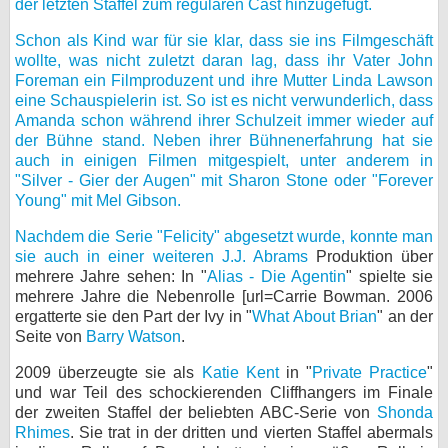
der letzten Staffel zum regulären Cast hinzugefügt.
bei X
Schon als Kind war für sie klar, dass sie ins Filmgeschäft
wollte, was nicht zuletzt daran lag, dass ihr Vater John
bei Facebook
Foreman ein Filmproduzent und ihre Mutter Linda Lawson
eine Schauspielerin ist. So ist es nicht verwunderlich, dass
Amanda schon während ihrer Schulzeit immer wieder auf
Kontakt
der Bühne stand. Neben ihrer Bühnenerfahrung hat sie
auch in einigen Filmen mitgespielt, unter anderem in
Nutzungsbedingungen
"Silver - Gier der Augen" mit Sharon Stone oder "Forever
Young" mit Mel Gibson.
Datenschutz
Nachdem die Serie "Felicity" abgesetzt wurde, konnte man
sie auch in einer weiteren
J.J. Abrams
Produktion über
Cookie-Einstellungen
mehrere Jahre sehen: In "
Alias - Die Agentin
" spielte sie
mehrere Jahre die Nebenrolle [url=Carrie Bowman. 2006
Impressum
ergatterte sie den Part der Ivy in "
What About Brian
" an der
Seite von
Barry Watson
.
Desktop-Ansicht
myFanbase
2009 überzeugte sie als
Katie Kent
in "
Private Practice
"
und war Teil des schockierenden Cliffhangers im Finale
der zweiten Staffel der beliebten ABC-Serie von
Shonda
Rhimes
. Sie trat in der dritten und vierten Staffel abermals