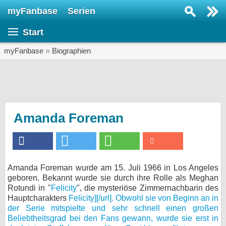
myFanbase
Serien
Serie suchen...
Start
Home
SERIEN
myFanbase
»
Biographien
Serien
Kolumnen
Interviews
Amanda Foreman
Veranstaltungen
KULTUR
Specials
Amanda Foreman wurde am 15. Juli 1966 in Los Angeles
geboren. Bekannt wurde sie durch ihre Rolle als Meghan
SERVICE
Rotundi in "
Felicity
", die mysteriöse Zimmernachbarin des
Gewinnspiele
Hauptcharakters
Felicity][/url]. Obwohl sie von Beginn an in
der Serie mitspielte und sehr schnell einen großen
Beliebtheitsgrad bei den Fans gewann, wurde sie erst in
Forum