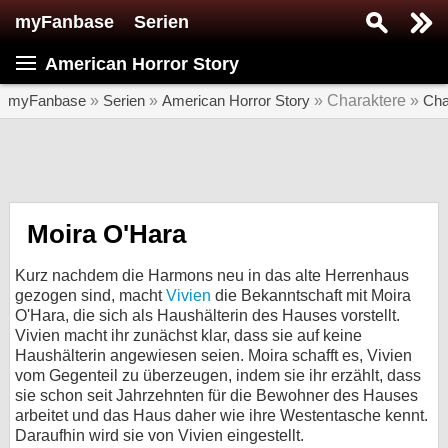
myFanbase
Serien
Serie suchen...
American Horror Story
Home
SERIEN
myFanbase
»
Serien
»
American Horror Story
» Charaktere »
Cha
Serien
Kolumnen
Interviews
Moira O'Hara
Veranstaltungen
Kurz nachdem die Harmons neu in das alte Herrenhaus
KULTUR
gezogen sind, macht
Vivien
die Bekanntschaft mit Moira
O'Hara, die sich als Haushälterin des Hauses vorstellt.
Specials
Vivien macht ihr zunächst klar, dass sie auf keine
Haushälterin angewiesen seien. Moira schafft es, Vivien
SERVICE
vom Gegenteil zu überzeugen, indem sie ihr erzählt, dass
Gewinnspiele
sie schon seit Jahrzehnten für die Bewohner des Hauses
arbeitet und das Haus daher wie ihre Westentasche kennt.
Forum
Daraufhin wird sie von Vivien eingestellt.