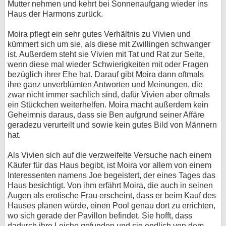
Mutter nehmen und kehrt bei Sonnenaufgang wieder ins
Haus der Harmons zurück.
Moira pflegt ein sehr gutes Verhältnis zu Vivien und
kümmert sich um sie, als diese mit Zwillingen schwanger
ist. Außerdem steht sie Vivien mit Tat und Rat zur Seite,
wenn diese mal wieder Schwierigkeiten mit oder Fragen
bezüglich ihrer Ehe hat. Darauf gibt Moira dann oftmals
ihre ganz unverblümten Antworten und Meinungen, die
zwar nicht immer sachlich sind, dafür Vivien aber oftmals
ein Stückchen weiterhelfen. Moira macht außerdem kein
Geheimnis daraus, dass sie Ben aufgrund seiner Affäre
geradezu verurteilt und sowie kein gutes Bild von Männern
hat.
Als Vivien sich auf die verzweifelte Versuche nach einem
Käufer für das Haus begibt, ist Moira vor allem von einem
Interessenten namens Joe begeistert, der eines Tages das
Haus besichtigt. Von ihm erfährt Moira, die auch in seinen
Augen als erotische Frau erscheint, dass er beim Kauf des
Hauses planen würde, einen Pool genau dort zu errichten,
wo sich gerade der Pavillon befindet. Sie hofft, dass
dadurch ihre Leiche gefunden und sie endlich von dem