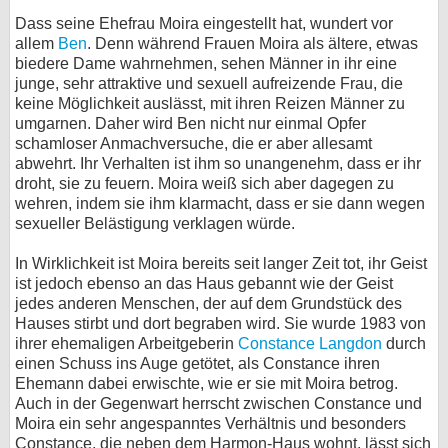
Dass seine Ehefrau Moira eingestellt hat, wundert vor
bei X
allem
Ben
. Denn während Frauen Moira als ältere, etwas
biedere Dame wahrnehmen, sehen Männer in ihr eine
bei Facebook
junge, sehr attraktive und sexuell aufreizende Frau, die
keine Möglichkeit auslässt, mit ihren Reizen Männer zu
umgarnen. Daher wird Ben nicht nur einmal Opfer
Kontakt
schamloser Anmachversuche, die er aber allesamt
abwehrt. Ihr Verhalten ist ihm so unangenehm, dass er ihr
Nutzungsbedingungen
droht, sie zu feuern. Moira weiß sich aber dagegen zu
wehren, indem sie ihm klarmacht, dass er sie dann wegen
Datenschutz
sexueller Belästigung verklagen würde.
In Wirklichkeit ist Moira bereits seit langer Zeit tot, ihr Geist
Cookie-Einstellungen
ist jedoch ebenso an das Haus gebannt wie der Geist
jedes anderen Menschen, der auf dem Grundstück des
Impressum
Hauses stirbt und dort begraben wird. Sie wurde 1983 von
Desktop-Ansicht
ihrer ehemaligen Arbeitgeberin
Constance Langdon
durch
einen Schuss ins Auge getötet, als Constance ihren
myFanbase
Ehemann dabei erwischte, wie er sie mit Moira betrog.
Auch in der Gegenwart herrscht zwischen Constance und
Moira ein sehr angespanntes Verhältnis und besonders
Constance, die neben dem Harmon-Haus wohnt, lässt sich