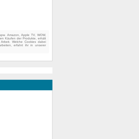
(bspw. Amazon, Apple TV, WOW,
ten Käufen der Produkte, erhält
e Arbeit. Welche Cookies dabei
beiten, erfahrt ihr in unserer