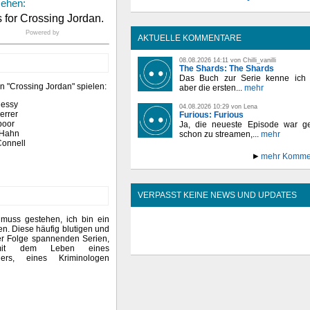
sehen:
Powered by
AKTUELLE KOMMENTARE
08.08.2026 14:11 von Chilli_vanilli
The Shards: The Shards
Das Buch zur Serie kenne ich n
n "Crossing Jordan" spielen:
aber die ersten...
mehr
nessy
04.08.2026 10:29 von Lena
errer
Furious: Furious
poor
Ja, die neueste Episode war ge
 Hahn
schon zu streamen,...
mehr
Connell
mehr Komme
VERPASST KEINE NEWS UND UPDATES
 muss gestehen, ich bin ein
en. Diese häufig blutigen und
der Folge spannenden Serien,
mit dem Leben eines
iners, eines Kriminologen