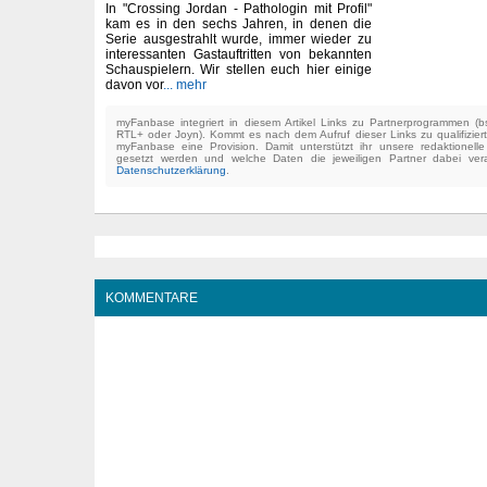
In "Crossing Jordan - Pathologin mit Profil"
kam es in den sechs Jahren, in denen die
Serie ausgestrahlt wurde, immer wieder zu
interessanten Gastauftritten von bekannten
Schauspielern. Wir stellen euch hier einige
davon vor
... mehr
myFanbase integriert in diesem Artikel Links zu Partnerprogrammen 
RTL+ oder Joyn). Kommt es nach dem Aufruf dieser Links zu qualifizier
myFanbase eine Provision. Damit unterstützt ihr unsere redaktionell
gesetzt werden und welche Daten die jeweiligen Partner dabei verar
Datenschutzerklärung
.
KOMMENTARE