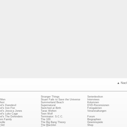
▲ Nac
Stranger Things
Serienlexikon
 Men
Stuart Fails to Save the Universe
Interviews
fest
Summerland Beach
Kolumnen
el's Daredevil
Supernatural
DVD-Rezensionen
el's Iron Fist
Switched at Birth
Fotogalerien
el's Jessica Jones
Taras Welten
Veranstaltungen
el's Luke Cage
Teen Wolf
el's The Defenders
Terminator: S.C.C.
Forum
rn Family
The 100
Biographien
ville
The Big Bang Theory
Gewinnspiele
Girl
The Blacklist
Shop