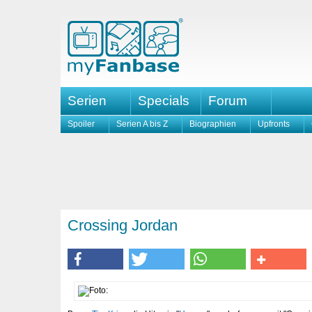
Serien
Specials
Forum
Spoiler
Serien A bis Z
Biographien
Upfronts
Crossing Jordan