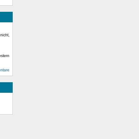
icht,
stern
ntare