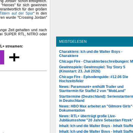
ing Jordan" schon erfolgreich.
 "Heroes" für sich gewinnen
verantwortlich für den großen
Tätern auf der Spur
" in den
hren wurde "Crossing Jordan"
ange Zeit gehalten und nach
 bei SUPER RTL, NITRO oder
MEISTGELESEN
RTL+ streamen:
Charaktere: Ich und die Walter Boys -
Charaktere
Chicago Fire - Charakterbeschreibungen: 
Gewinnspiele: Gewinnspiel: Toy Story 5
(Kinostart: 23. Juli 2026)
Chicago Fire - Episodenguide: #12.06 Die
Hochzeitsfeier
News: Paramount+ enthüllt Trailer und
Starttermin für Staffel 2 von "MobLand"
Starttermine (Deutschland): Serienstartter
in Deutschland
News: HBO Max arbeitet an "Gilmore Girls"
Dokumentation
News: RTL+ überträgt große Live-
Jubiläumsshow "20 Jahre Sebastian Fitzek
Inhalt: Ich und die Walter Boys - Inhalt Staffe
Inhalt: Ich und die Walter Boys - Inhalt Staffe