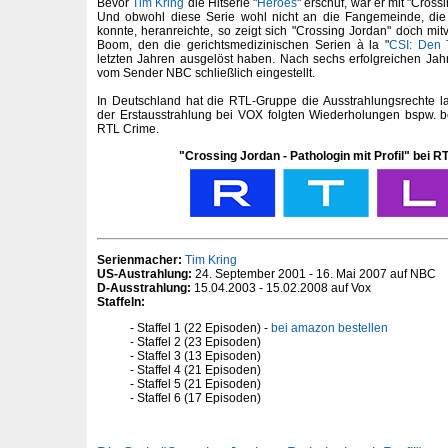
Bevor
Tim Kring
die Hitserie "
Heroes
" erschuf, war er mit "Cross
Und obwohl diese Serie wohl nicht an die Fangemeinde, die
konnte, heranreichte, so zeigt sich "Crossing Jordan" doch mit
Boom, den die gerichtsmedizinischen Serien à la "
CSI: Den 
letzten Jahren ausgelöst haben. Nach sechs erfolgreichen Ja
vom Sender NBC schließlich eingestellt.
In Deutschland hat die RTL-Gruppe die Ausstrahlungsrechte l
der Erstausstrahlung bei VOX folgten Wiederholungen bspw.
RTL Crime.
"Crossing Jordan - Pathologin mit Profil" bei 
Serienmacher:
Tim Kring
US-Austrahlung:
24. September 2001 - 16. Mai 2007 auf NBC
D-Ausstrahlung:
15.04.2003 - 15.02.2008 auf Vox
Staffeln:
Staffel 1 (22 Episoden) -
bei amazon bestellen
Staffel 2 (23 Episoden)
Staffel 3 (13 Episoden)
Staffel 4 (21 Episoden)
Staffel 5 (21 Episoden)
Staffel 6 (17 Episoden)