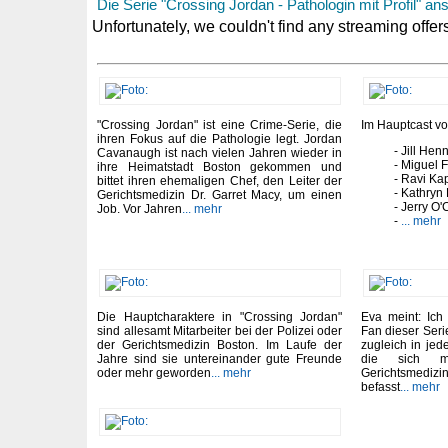
Die Serie "Crossing Jordan - Pathologin mit Profil" an
"Crossing Jordan" ist eine Crime-Serie, die
Im Hauptcast vo
ihren Fokus auf die Pathologie legt. Jordan
Jill Hen
Cavanaugh ist nach vielen Jahren wieder in
Miguel F
ihre Heimatstadt Boston gekommen und
Ravi Ka
bittet ihren ehemaligen Chef, den Leiter der
Kathryn
Gerichtsmedizin Dr. Garret Macy, um einen
Jerry O'
Job. Vor Jahren
... mehr
... mehr
Die Hauptcharaktere in "Crossing Jordan"
Eva meint: Ich
sind allesamt Mitarbeiter bei der Polizei oder
Fan dieser Seri
der Gerichtsmedizin Boston. Im Laufe der
zugleich in je
Jahre sind sie untereinander gute Freunde
die sich 
oder mehr geworden
... mehr
Gerichtsmediz
befasst
... mehr