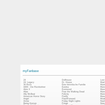
myFanbase
24
Dollhouse
Lost
24: Legacy
Dr. House
Mad
30 Rock
Eine himmlische Familie
Mani
4400 - Die Rückkehrer
Eureka
Marv
Akte X
Everwood
Marv
Alias
Fear the Walking Dead
Marv
Ally McBeal
Felicity
Marv
American Horror Story
Firefly
Marv
Angel
FlashForward
Mode
Arrow
Friday Night Lights
Nash
Being Human
Fringe
New 