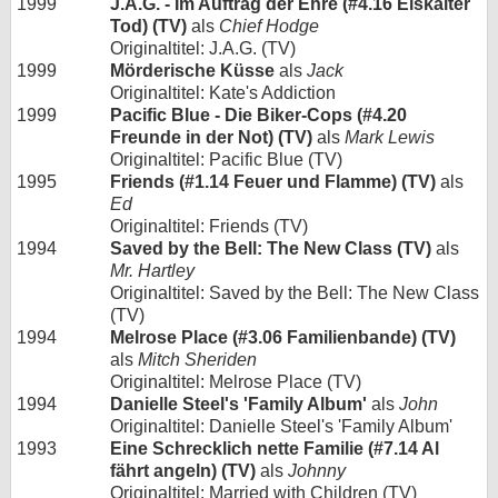
1999
J.A.G. - Im Auftrag der Ehre (#4.16 Eiskalter
Tod) (TV)
als
Chief Hodge
Originaltitel: J.A.G. (TV)
1999
Mörderische Küsse
als
Jack
Originaltitel: Kate's Addiction
1999
Pacific Blue - Die Biker-Cops (#4.20
Freunde in der Not) (TV)
als
Mark Lewis
Originaltitel: Pacific Blue (TV)
1995
Friends (#1.14 Feuer und Flamme) (TV)
als
Ed
Originaltitel: Friends (TV)
1994
Saved by the Bell: The New Class (TV)
als
Mr. Hartley
Originaltitel: Saved by the Bell: The New Class
(TV)
1994
Melrose Place (#3.06 Familienbande) (TV)
als
Mitch Sheriden
Originaltitel: Melrose Place (TV)
1994
Danielle Steel's 'Family Album'
als
John
Originaltitel: Danielle Steel's 'Family Album'
1993
Eine Schrecklich nette Familie (#7.14 Al
fährt angeln) (TV)
als
Johnny
Originaltitel: Married with Children (TV)