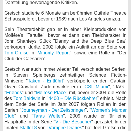
Darstellung hervorragende Kritiken.
bei X
Gretsch studierte 6 Monate am berühmten Guthrie Theatre
Schauspielerei, bevor er 1989 nach Los Angeles umzog.
bei Facebook
Sein Theaterdebüt gab er in einer Kleinproduktion von
Molière's "Tartuffe", bevor er dann den Titelcharakter in
Kontakt
John Shanleys Stück "Danny and the Deep Blue Sea"
verkörpern durfte. 2002 folgte ein Auftritt an der Seite von
Nutzungsbedingungen
Tom Cruise
in "
Minority Report
", sowie eine Rolle in "Der
Club der Caesaren".
Datenschutz
Gretsch war auch immer wieder Teil verschiedener Serien.
In Steven Spielbergs zehnteiliger Science Fiction-
Cookie-Einstellungen
Miniserie "
Taken - Entführt
" verkörperte er den Captain
Owen Crawford. Zudem wirkte er in "
CSI: Miami
", "JAG",
Impressum
"
Friends
" und "
Melrose Place
" mit, bevor er 2004 die Rolle
des
Tom Baldwin
in "
4400 – Die Rückkehrer
" erhielt. Nach
Desktop-Ansicht
dem Ende der Serie im Jahr 2007 folgten Rollen in den
myFanbase
Serien "
Journeyman - Der Zeitspringer
", "
Women's Murder
Club
" und "
Taras Welten
". 2009 wurde er für eine
Hauptrolle in der Serie "
V - Die Besucher
" gecastet. In der
finalen
Staffel 8
von "
Vampire Diaries
" hat Joel Gretsch die