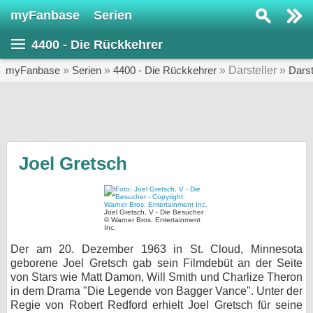
myFanbase
Serien
Serie suchen...
4400 - Die Rückkehrer
Home
SERIEN
myFanbase
»
Serien
»
4400 - Die Rückkehrer
» Darsteller »
Darst
Serien
Kolumnen
Interviews
Joel Gretsch
Veranstaltungen
KULTUR
Joel Gretsch, V - Die Besucher
© Warner Bros. Entertainment
Specials
Inc.
Der am 20. Dezember 1963 in St. Cloud, Minnesota
SERVICE
geborene Joel Gretsch gab sein Filmdebüt an der Seite
Gewinnspiele
von Stars wie Matt Damon, Will Smith und Charlize Theron
in dem Drama "Die Legende von Bagger Vance". Unter der
Forum
Regie von Robert Redford erhielt Joel Gretsch für seine