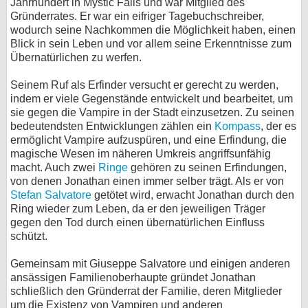
Jahrhundert in Mystic Falls und war Mitglied des
Gründerrates. Er war ein eifriger Tagebuchschreiber,
bei X
wodurch seine Nachkommen die Möglichkeit haben, einen
Blick in sein Leben und vor allem seine Erkenntnisse zum
bei Facebook
Übernatürlichen zu werfen.
Seinem Ruf als Erfinder versucht er gerecht zu werden,
Kontakt
indem er viele Gegenstände entwickelt und bearbeitet, um
sie gegen die Vampire in der Stadt einzusetzen. Zu seinen
Nutzungsbedingungen
bedeutendsten Entwicklungen zählen ein
Kompass
, der es
ermöglicht Vampire aufzuspüren, und eine Erfindung, die
Datenschutz
magische Wesen im näheren Umkreis angriffsunfähig
macht. Auch zwei
Ringe
gehören zu seinen Erfindungen,
von denen Jonathan einen immer selber trägt. Als er von
Cookie-Einstellungen
Stefan Salvatore
getötet wird, erwacht Jonathan durch den
Ring wieder zum Leben, da er den jeweiligen Träger
Impressum
gegen den Tod durch einen übernatürlichen Einfluss
Desktop-Ansicht
schützt.
myFanbase
Gemeinsam mit Giuseppe Salvatore und einigen anderen
ansässigen Familienoberhaupte gründet Jonathan
schließlich den Gründerrat der Familie, deren Mitglieder
um die Existenz von Vampiren und anderen