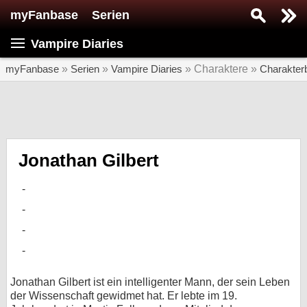
myFanbase
Serien
Serie suchen...
Vampire Diaries
Home
SERIEN
myFanbase
»
Serien
»
Vampire Diaries
» Charaktere »
Charakter
Serien
Kolumnen
Interviews
Jonathan Gilbert
Veranstaltungen
KULTUR
Specials
SERVICE
Gewinnspiele
Jonathan Gilbert ist ein intelligenter Mann, der sein Leben
der Wissenschaft gewidmet hat. Er lebte im 19.
Forum