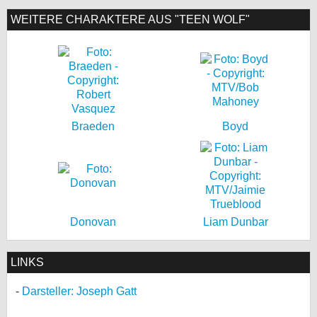
WEITERE CHARAKTERE AUS "TEEN WOLF"
bei X
bei Facebook
Kontakt
Braeden
Nutzungsbedingungen
Boyd
Datenschutz
Cookie-Einstellungen
Impressum
Donovan
Liam Dunbar
Desktop-Ansicht
myFanbase
LINKS
Darsteller: Joseph Gatt