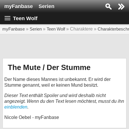
myFanbase
Serien
Serie suchen...
Teen Wolf
Home
SERIEN
myFanbase
»
Serien
»
Teen Wolf
» Charaktere »
Charakterbesch
Serien
Kolumnen
Interviews
The Mute / Der Stumme
Veranstaltungen
Der Name dieses Mannes ist unbekannt. Er wird der
KULTUR
Stumme genannt, weil er keinen Mund besitzt.
Specials
Dieser Text enthält Spoiler und wird deshalb nicht
angezeigt. Wenn du den Text lesen möchtest, musst du ihn
SERVICE
einblenden
.
Gewinnspiele
Nicole Oebel - myFanbase
Forum