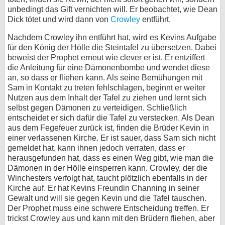
unbedingt das Gift vernichten will. Er beobachtet, wie Dean
Dick tötet und wird dann von
Crowley
entführt.
Nachdem Crowley ihn entführt hat, wird es Kevins Aufgabe
für den König der Hölle die Steintafel zu übersetzen. Dabei
beweist der Prophet erneut wie clever er ist. Er entziffert
die Anleitung für eine Dämonenbombe und wendet diese
an, so dass er fliehen kann. Als seine Bemühungen mit
Sam in Kontakt zu treten fehlschlagen, beginnt er weiter
Nutzen aus dem Inhalt der Tafel zu ziehen und lernt sich
selbst gegen Dämonen zu verteidigen. Schließlich
entscheidet er sich dafür die Tafel zu verstecken. Als Dean
aus dem Fegefeuer zurück ist, finden die Brüder Kevin in
einer verlassenen Kirche. Er ist sauer, dass Sam sich nicht
gemeldet hat, kann ihnen jedoch verraten, dass er
herausgefunden hat, dass es einen Weg gibt, wie man die
Dämonen in der Hölle einsperren kann. Crowley, der die
Winchesters verfolgt hat, taucht plötzlich ebenfalls in der
Kirche auf. Er hat Kevins Freundin Channing in seiner
Gewalt und will sie gegen Kevin und die Tafel tauschen.
Der Prophet muss eine schwere Entscheidung treffen. Er
trickst Crowley aus und kann mit den Brüdern fliehen, aber