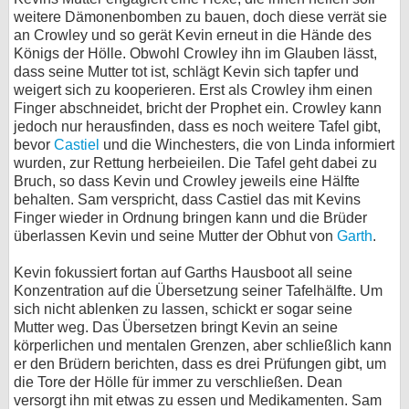
weitere Dämonenbomben zu bauen, doch diese verrät sie
an Crowley und so gerät Kevin erneut in die Hände des
Königs der Hölle. Obwohl Crowley ihn im Glauben lässt,
dass seine Mutter tot ist, schlägt Kevin sich tapfer und
weigert sich zu kooperieren. Erst als Crowley ihm einen
Finger abschneidet, bricht der Prophet ein. Crowley kann
jedoch nur herausfinden, dass es noch weitere Tafel gibt,
bevor
Castiel
und die Winchesters, die von Linda informiert
wurden, zur Rettung herbeieilen. Die Tafel geht dabei zu
Bruch, so dass Kevin und Crowley jeweils eine Hälfte
behalten. Sam verspricht, dass Castiel das mit Kevins
Finger wieder in Ordnung bringen kann und die Brüder
überlassen Kevin und seine Mutter der Obhut von
Garth
.
Kevin fokussiert fortan auf Garths Hausboot all seine
Konzentration auf die Übersetzung seiner Tafelhälfte. Um
sich nicht ablenken zu lassen, schickt er sogar seine
Mutter weg. Das Übersetzen bringt Kevin an seine
körperlichen und mentalen Grenzen, aber schließlich kann
er den Brüdern berichten, dass es drei Prüfungen gibt, um
die Tore der Hölle für immer zu verschließen. Dean
versorgt ihn mit etwas zu essen und Medikamenten. Sam