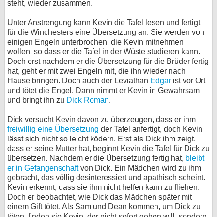
steht, wieder zusammen.
Unter Anstrengung kann Kevin die Tafel lesen und fertigt
für die Winchesters eine Übersetzung an. Sie werden von
einigen Engeln unterbrochen, die Kevin mitnehmen
wollen, so dass er die Tafel in der Wüste studieren kann.
Doch erst nachdem er die Übersetzung für die Brüder fertig
hat, geht er mit zwei Engeln mit, die ihn wieder nach
Hause bringen. Doch auch der Leviathan
Edgar
ist vor Ort
und tötet die Engel. Dann nimmt er Kevin in Gewahrsam
und bringt ihn zu
Dick Roman
.
Dick versucht Kevin davon zu überzeugen, dass er ihm
freiwillig eine Übersetzung
der Tafel anfertigt, doch Kevin
lässt sich nicht so leicht ködern. Erst als Dick ihm zeigt,
dass er seine Mutter hat, beginnt Kevin die Tafel für Dick zu
übersetzen. Nachdem er die Übersetzung fertig hat,
bleibt
er in Gefangenschaft
von Dick. Ein Mädchen wird zu ihm
gebracht, das völlig desinteressiert und apathisch scheint.
Kevin erkennt, dass sie ihm nicht helfen kann zu fliehen.
Doch er beobachtet, wie Dick das Mädchen später mit
einem Gift tötet. Als Sam und Dean kommen, um Dick zu
töten, finden sie Kevin, der nicht sofort gehen will, sondern