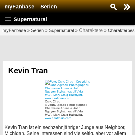
myFanbase
Serien
Serie suchen...
Supernatural
Home
SERIEN
myFanbase
»
Serien
»
Supernatural
» Charaktere »
Charakterbes
Serien
Kolumnen
Interviews
Kevin Tran
Veranstaltungen
KULTUR
Specials
Osric Chau
© John Agcaoili Photographer,
SERVICE
Charmaine Adrina & John
Nguyen Stylist, Ivadell Vida
MUA, Mary Craig Hairstylist,
Gewinnspiele
www.dsotm-us.com
Kevin Tran ist ein sechzehnjähriger Junge aus Neighbor,
Forum
Michigan. Seine Interessen sind vielseitig, aber vor allem