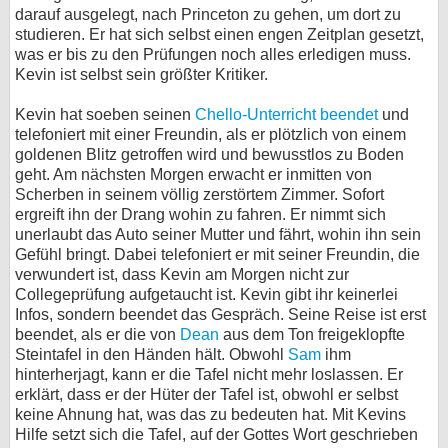
darauf ausgelegt, nach Princeton zu gehen, um dort zu
bei X
studieren. Er hat sich selbst einen engen Zeitplan gesetzt,
was er bis zu den Prüfungen noch alles erledigen muss.
bei Facebook
Kevin ist selbst sein größter Kritiker.
Kevin hat soeben seinen
Chello-Unterricht beendet
und
telefoniert mit einer Freundin, als er plötzlich von einem
Kontakt
goldenen Blitz getroffen wird und bewusstlos zu Boden
geht. Am nächsten Morgen erwacht er inmitten von
Nutzungsbedingungen
Scherben in seinem völlig zerstörtem Zimmer. Sofort
ergreift ihn der Drang wohin zu fahren. Er nimmt sich
Datenschutz
unerlaubt das Auto seiner Mutter und fährt, wohin ihn sein
Gefühl bringt. Dabei telefoniert er mit seiner Freundin, die
Cookie-Einstellungen
verwundert ist, dass Kevin am Morgen nicht zur
Collegeprüfung aufgetaucht ist. Kevin gibt ihr keinerlei
Impressum
Infos, sondern beendet das Gespräch. Seine Reise ist erst
beendet, als er die von
Dean
aus dem Ton freigeklopfte
Desktop-Ansicht
Steintafel in den Händen hält. Obwohl
Sam
ihm
myFanbase
hinterherjagt, kann er die Tafel nicht mehr loslassen. Er
erklärt, dass er der Hüter der Tafel ist, obwohl er selbst
keine Ahnung hat, was das zu bedeuten hat. Mit Kevins
Hilfe setzt sich die Tafel, auf der Gottes Wort geschrieben