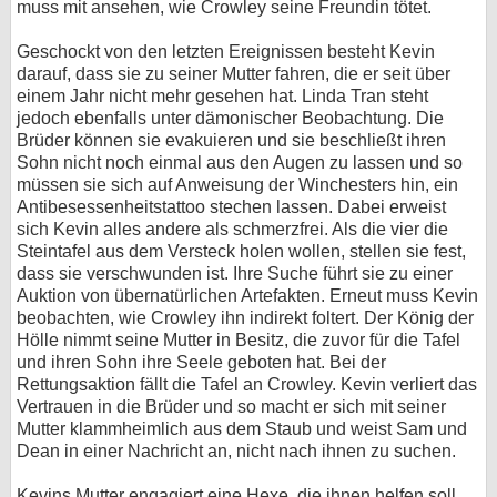
muss mit ansehen, wie Crowley seine Freundin tötet.
Geschockt von den letzten Ereignissen besteht Kevin
darauf, dass sie zu seiner Mutter fahren, die er seit über
einem Jahr nicht mehr gesehen hat. Linda Tran steht
jedoch ebenfalls unter dämonischer Beobachtung. Die
Brüder können sie evakuieren und sie beschließt ihren
Sohn nicht noch einmal aus den Augen zu lassen und so
müssen sie sich auf Anweisung der Winchesters hin, ein
Antibesessenheitstattoo stechen lassen. Dabei erweist
sich Kevin alles andere als schmerzfrei. Als die vier die
Steintafel aus dem Versteck holen wollen, stellen sie fest,
dass sie verschwunden ist. Ihre Suche führt sie zu einer
Auktion von übernatürlichen Artefakten. Erneut muss Kevin
beobachten, wie Crowley ihn indirekt foltert. Der König der
Hölle nimmt seine Mutter in Besitz, die zuvor für die Tafel
und ihren Sohn ihre Seele geboten hat. Bei der
Rettungsaktion fällt die Tafel an Crowley. Kevin verliert das
Vertrauen in die Brüder und so macht er sich mit seiner
Mutter klammheimlich aus dem Staub und weist Sam und
Dean in einer Nachricht an, nicht nach ihnen zu suchen.
Kevins Mutter engagiert eine Hexe, die ihnen helfen soll