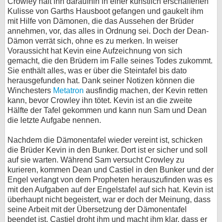
Crowley hält ihn daraufhin in einer künstlich erschaffenen
Kulisse von Garths Hausboot gefangen und gaukelt ihm
mit Hilfe von Dämonen, die das Aussehen der Brüder
annehmen, vor, das alles in Ordnung sei. Doch der Dean-
Dämon verrät sich, ohne es zu merken. In weiser
Voraussicht hat Kevin eine Aufzeichnung von sich
gemacht, die den Brüdern im Falle seines Todes zukommt.
Sie enthält alles, was er über die Steintafel bis dato
herausgefunden hat. Dank seiner Notizen können die
Winchesters
Metatron
ausfindig machen, der Kevin retten
kann, bevor Crowley ihn tötet. Kevin ist an die zweite
Hälfte der Tafel gekommen und kann nun Sam und Dean
die letzte Aufgabe nennen.
Nachdem die Dämonentafel wieder vereint ist, schicken
die Brüder Kevin in den Bunker. Dort ist er sicher und soll
auf sie warten. Während Sam versucht Crowley zu
kurieren, kommen Dean und Castiel in den Bunker und der
Engel verlangt von dem Propheten herauszufinden was es
mit den Aufgaben auf der Engelstafel auf sich hat. Kevin ist
überhaupt nicht begeistert, war er doch der Meinung, dass
seine Arbeit mit der Übersetzung der Dämonentafel
beendet ist. Castiel droht ihm und macht ihm klar, dass er