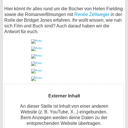
bei X
Hier könnt ihr alles rund um die Bücher von Helen Fielding
sowie die Romanverfilmungen mit
Renée Zellweger
in der
Rolle der Bridget Jones erfahren. Ihr wollt wissen, wie nah
bei Facebook
sich Film und Buch sind? Auch darauf haben wir die
Antwort für euch.
Kontakt
Nutzungsbedingungen
Datenschutz
Cookie-Einstellungen
Impressum
Externer Inhalt
Desktop-Ansicht
myFanbase
An dieser Stelle ist Inhalt von einer anderen
Website (z. B. YouTube, X...) eingebunden.
Beim Anzeigen werden deine Daten zu der
entsprechenden Website übertragen.