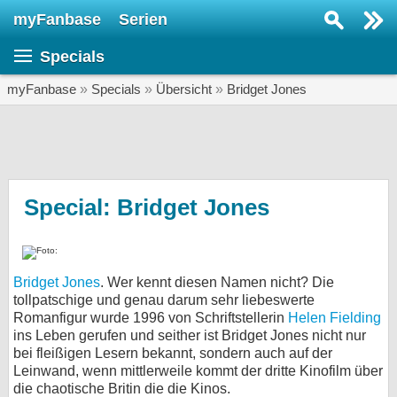
myFanbase
Serien
Serie suchen...
Specials
Home
SERIEN
myFanbase
»
Specials
»
Übersicht
»
Bridget Jones
Serien
Kolumnen
Interviews
Special: Bridget Jones
Veranstaltungen
KULTUR
Bridget Jones
. Wer kennt diesen Namen nicht? Die
Specials
tollpatschige und genau darum sehr liebeswerte
Romanfigur wurde 1996 von Schriftstellerin
SERVICE
Helen Fielding
ins Leben gerufen und seither ist Bridget Jones nicht nur
Gewinnspiele
bei fleißigen Lesern bekannt, sondern auch auf der
Leinwand, wenn mittlerweile kommt der dritte Kinofilm über
Forum
die chaotische Britin die die Kinos.