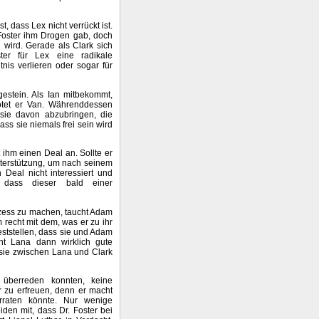
, dass Lex nicht verrückt ist.
 Foster ihm Drogen gab, doch
n wird. Gerade als Clark sich
ter für Lex eine radikale
nis verlieren oder sogar für
gestein. Als Ian mitbekommt,
ötet er Van. Währenddessen
sie davon abzubringen, die
ss sie niemals frei sein wird
t ihm einen Deal an. Sollte er
nterstützung, um nach seinem
Deal nicht interessiert und
 dass dieser bald einer
ozess zu machen, taucht Adam
 recht mit dem, was er zu ihr
eststellen, dass sie und Adam
t Lana dann wirklich gute
 sie zwischen Lana und Clark
 überreden konnten, keine
 zu erfreuen, denn er macht
raten könnte. Nur wenige
den mit, dass Dr. Foster bei