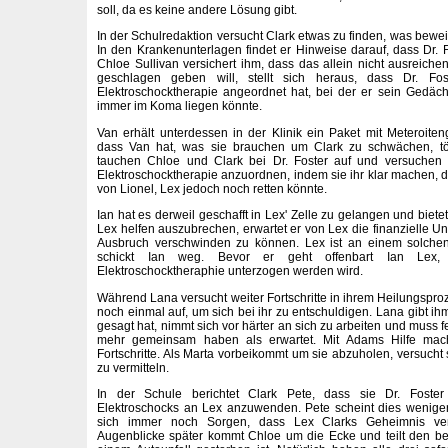
soll, da es keine andere Lösung gibt.
In der Schulredaktion versucht Clark etwas zu finden, was beweist
In den Krankenunterlagen findet er Hinweise darauf, dass Dr.
Chloe Sullivan versichert ihm, dass das allein nicht ausreiche
geschlagen geben will, stellt sich heraus, dass Dr. Fos
Elektroschocktherapie angeordnet hat, bei der er sein Gedächt
immer im Koma liegen könnte.
Van erhält unterdessen in der Klinik ein Paket mit Meteroiten
dass Van hat, was sie brauchen um Clark zu schwächen, t
tauchen Chloe und Clark bei Dr. Foster auf und versuchen 
Elektroschocktherapie anzuordnen, indem sie ihr klar machen, da
von Lionel, Lex jedoch noch retten könnte.
Ian hat es derweil geschafft in Lex' Zelle zu gelangen und biete
Lex helfen auszubrechen, erwartet er von Lex die finanzielle U
Ausbruch verschwinden zu können. Lex ist an einem solchen 
schickt Ian weg. Bevor er geht offenbart Ian Lex,
Elektroschocktheraphie unterzogen werden wird.
Während Lana versucht weiter Fortschritte in ihrem Heilungspr
noch einmal auf, um sich bei ihr zu entschuldigen. Lana gibt ihm
gesagt hat, nimmt sich vor härter an sich zu arbeiten und muss f
mehr gemeinsam haben als erwartet. Mit Adams Hilfe mach
Fortschritte. Als Marta vorbeikommt um sie abzuholen, versucht
zu vermitteln.
In der Schule berichtet Clark Pete, dass sie Dr. Foster
Elektroschocks an Lex anzuwenden. Pete scheint dies weniger
sich immer noch Sorgen, dass Lex Clarks Geheimnis ver
Augenblicke später kommt Chloe um die Ecke und teilt den bei