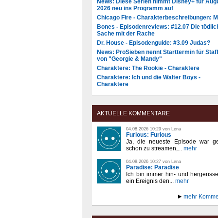
News: Diese Serien nimmt Disney+ für Aug
2026 neu ins Programm auf
Chicago Fire - Charakterbeschreibungen: 
Bones - Episodenreviews: #12.07 Die tödlic
Sache mit der Rache
Dr. House - Episodenguide: #3.09 Judas?
News: ProSieben nennt Starttermin für Staff
von "Georgie & Mandy"
Charaktere: The Rookie - Charaktere
Charaktere: Ich und die Walter Boys -
Charaktere
AKTUELLE KOMMENTARE
04.08.2026 10:29 von Lena
Furious: Furious
Ja, die neueste Episode war ge
schon zu streamen,...
mehr
04.08.2026 10:27 von Lena
Paradise: Paradise
Ich bin immer hin- und hergeriss
ein Ereignis den...
mehr
mehr Komme