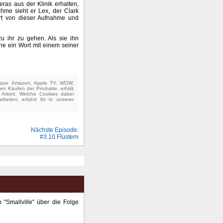
as aus der Klinik erhalten,
hme sieht er Lex, der Clark
iert von dieser Aufnahme und
zu ihr zu gehen. Als sie ihn
hne ein Wort mit einem seiner
(bspw. Amazon, Apple TV, WOW,
ten Käufen der Produkte, erhält
e Arbeit. Welche Cookies dabei
beiten, erfahrt ihr in unserer
Nächste Episode:
#3.10 Flüstern
"Smallville" über die Folge