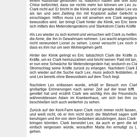
einem Autounfall gestorben ist. Natürlich haben alle drei sofo
Chloe befürchtet, dass sie nichts mehr tun können um Lex zu 
Clark nicht auf. Er bricht in die Klinik und ist gerade dabei Lex 
als Ian und sein Zwilling ihn mit Kryptonit außer Gefecht
einschlagen. Hilflos muss Lex mit ansehen wie Clark weggesc
bewusstlos wird. Ian bringt Clark hinter die Klinik, wo Eric ber
sich mittels des Meteroitengesteins und Starkstrom Clarks Kräfte
Als Lex wieder zu sich kommt und versuchen will Clark zu helfen,
die Arme, die ihn in Gewahrsam nehmen. Lex wacht angeschloss
nicht verwundert Lionel zu sehen. Lionel versucht Lex noch
dass es ihm nur um sein Wohlergehen geht.
Hinter der Klinik gelingt es Eric tatsächlich Clark die Kräfte z
Kräfte, um es Clark heimzuzahlen und bricht seinen Pakt mit Ian,
er nun eine Schwäche für Meteroitengestein hat, wodurch es Cla
Stromschlag seine Kräfte zurück zu erlangen. Nachdem Clark Er
sich wieder auf die Suche nach Lex, muss jedoch feststellen, 
und Lex bereits ohne Bewusstsein auf dem Tisch liegt.
Nachdem Lex entlassen wurde, erhält er Besuch von Clar
großartige Erinnerungen nach seiner Zeit auf der Insel trifft.
gerettet hat und erzählt Clark wie wichtig ihm die Freundsch
währenddessen Adam im Krankenhaus, um sich bei ihm zu
beschließen sich auch weiterhin zu sehen.
Zurück auf der Kent-Farm kann Clark noch immer nicht fassen
und weiß nicht, ob er ihm nicht doch die Wahrheit sagen soll
beruhigen und ihn von dem Gedanken abzubringen, dass Clark 
bringen könnten. Clark beneidet Lex, da auch er gern die l
einfach vergessen würde, woraufhin Marta ihn ermutigt zu 
gehen.