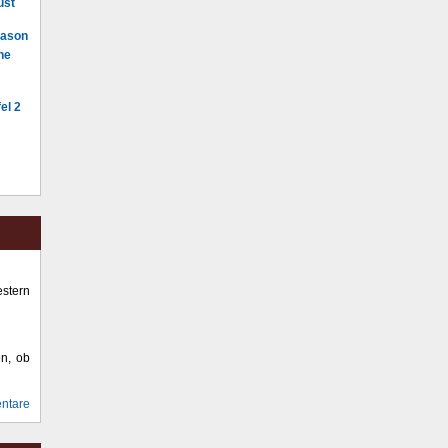
ust
Mason
he
el 2
stern
en, ob
ntare