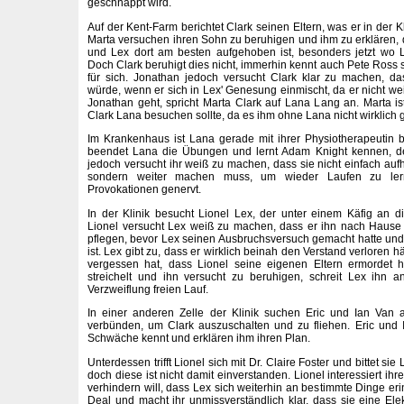
geschnappt wird.
Auf der Kent-Farm berichtet Clark seinen Eltern, was er in der K
Marta versuchen ihren Sohn zu beruhigen und ihm zu erklären, d
und Lex dort am besten aufgehoben ist, besonders jetzt wo 
Doch Clark beruhigt dies nicht, immerhin kennt auch Pete Ross 
für sich. Jonathan jedoch versucht Clark klar zu machen, 
würde, wenn er sich in Lex' Genesung einmischt, da er nicht weiß
Jonathan geht, spricht Marta Clark auf Lana Lang an. Marta is
Clark Lana besuchen sollte, da es ihm ohne Lana nicht wirklich g
Im Krankenhaus ist Lana gerade mit ihrer Physiotherapeutin 
beendet Lana die Übungen und lernt Adam Knight kennen, de
jedoch versucht ihr weiß zu machen, dass sie nicht einfach auf
sondern weiter machen muss, um wieder Laufen zu ler
Provokationen genervt.
In der Klinik besucht Lionel Lex, der unter einem Käfig an die
Lionel versucht Lex weiß zu machen, dass er ihn nach Hause 
pflegen, bevor Lex seinen Ausbruchsversuch gemacht hatte und
ist. Lex gibt zu, dass er wirklich beinah den Verstand verloren hä
vergessen hat, dass Lionel seine eigenen Eltern ermordet 
streichelt und ihn versucht zu beruhigen, schreit Lex ihn 
Verzweiflung freien Lauf.
In einer anderen Zelle der Klinik suchen Eric und Ian Van 
verbünden, um Clark auszuschalten und zu fliehen. Eric und 
Schwäche kennt und erklären ihm ihren Plan.
Unterdessen trifft Lionel sich mit Dr. Claire Foster und bittet si
doch diese ist nicht damit einverstanden. Lionel interessiert ih
verhindern will, dass Lex sich weiterhin an bestimmte Dinge erin
Deal und macht ihr unmissverständlich klar, dass sie eine El