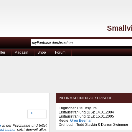
Smallvi
ller
Magazin
Shop
Forum
INFORMATIONEN ZUR EPISODE
Englischer Titel: Asylum
Erstausstrahlung (
US
): 14.01.2004
0
Erstausstrahlung (
DE
): 15.01.2005
Regie:
Greg Beeman
Drehbuch: Todd Slavkin & Darren Swimmer
r
in der Psychiatrie und bittet
nel Luthor
setzt derweil alles