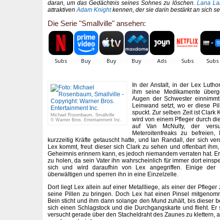
daran, um das Gedächtnis seines Sohnes zu löschen.
Lana La
attraktiven
Adam Knight
kennen, der sie darin bestärkt an sich se
Die Serie "Smallville" ansehen:
In der Anstalt, in der Lex Luth
ihm seine Medikamente überg
Augen der Schwester einnimmt,
Leinwand setzt, wo er diese Pil
spuckt. Zur selben Zeit ist Clar
Michael Rosenbaum, Smallville
wird von einem Pfleger durch die A
© Warner Bros. Entertainment Inc.
auf Van McNulty, der versu
Meteroitenfreaks zu befreien
kurzzeitig Kräfte getauscht hatte, und Ian Randall, der sich ve
Lex kommt, freut dieser sich Clark zu sehen und offenbart ihm,
Geheimnis erinnern kann, es jedoch niemandem verraten hat. Er bi
zu holen, da sein Vater ihn wahrscheinlich für immer dort einspe
sich und wird daraufhin von Lex angegriffen. Einige der
überwältigen und sperren ihn in eine Einzelzelle.
Dort liegt Lex allein auf einer Metallliege, als einer der Pfleg
seine Pillen zu bringen. Doch Lex hat einen Pinsel mitgenom
Bein sticht und ihm dann solange den Mund zuhält, bis dieser b
sich einen Schlagstock und die Durchgangskarte und flieht. Er
versucht gerade über den Stacheldraht des Zaunes zu klettern, 