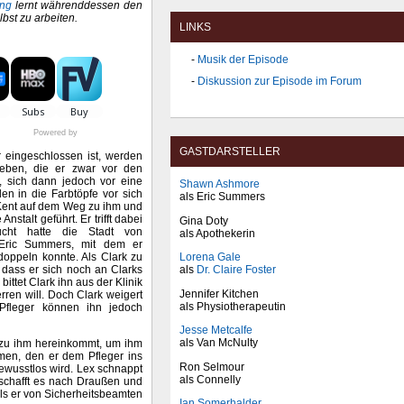
ng
lernt währenddessen den
lbst zu arbeiten.
LINKS
Musik der Episode
Diskussion zur Episode im Forum
Powered by
GASTDARSTELLER
or eingeschlossen ist, werden
eben, die er zwar vor den
 sich dann jedoch vor eine
Shawn Ashmore
len in die Farbtöpfe vor sich
als Eric Summers
k Kent auf dem Weg zu ihm und
nstalt geführt. Er trifft dabei
Gina Doty
cht hatte die Stadt von
als Apothekerin
, Eric Summers, mit dem er
rdoppeln konnte. Als Clark zu
Lorena Gale
 dass er sich noch an Clarks
als
Dr. Claire Foster
ttet Clark ihn aus der Klinik
Jennifer Kitchen
rren will. Doch Clark weigert
als Physiotherapeutin
 Pfleger können ihn jedoch
Jesse Metcalfe
als Van McNulty
er zu ihm hereinkommt, um ihm
men, den er dem Pfleger ins
Ron Selmour
ewusstlos wird. Lex schnappt
als Connelly
 schafft es nach Draußen und
als er von Sicherheitsbeamten
Ian Somerhalder