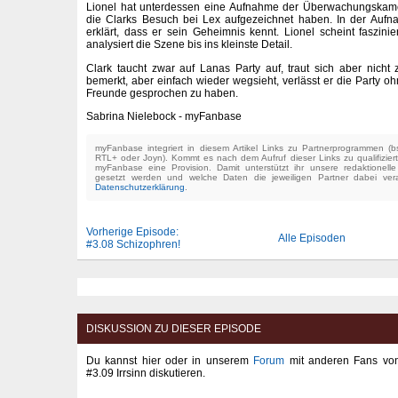
Lionel hat unterdessen eine Aufnahme der Überwachungskamer
die Clarks Besuch bei Lex aufgezeichnet haben. In der Aufna
erklärt, dass er sein Geheimnis kennt. Lionel scheint faszin
analysiert die Szene bis ins kleinste Detail.
Clark taucht zwar auf Lanas Party auf, traut sich aber nicht 
bemerkt, aber einfach wieder wegsieht, verlässt er die Party o
Freunde gesprochen zu haben.
Sabrina Nielebock - myFanbase
myFanbase integriert in diesem Artikel Links zu Partnerprogrammen 
RTL+ oder Joyn). Kommt es nach dem Aufruf dieser Links zu qualifizier
myFanbase eine Provision. Damit unterstützt ihr unsere redaktionell
gesetzt werden und welche Daten die jeweiligen Partner dabei verar
Datenschutzerklärung
.
Vorherige Episode:
Alle Episoden
#3.08 Schizophren!
DISKUSSION ZU DIESER EPISODE
Du kannst hier oder in unserem
Forum
mit anderen Fans von 
#3.09 Irrsinn diskutieren.