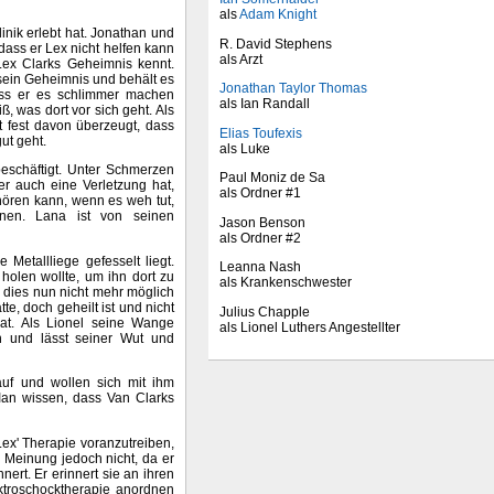
als
Adam Knight
linik erlebt hat. Jonathan und
R. David Stephens
ass er Lex nicht helfen kann
als Arzt
Lex Clarks Geheimnis kennt.
sein Geheimnis und behält es
Jonathan Taylor Thomas
dass er es schlimmer machen
als Ian Randall
, was dort vor sich geht. Als
t fest davon überzeugt, dass
Elias Toufexis
ut geht.
als Luke
beschäftigt. Unter Schmerzen
Paul Moniz de Sa
r auch eine Verletzung hat,
als Ordner #1
hören kann, wenn es weh tut,
nen. Lana ist von seinen
Jason Benson
als Ordner #2
 Metallliege gefesselt liegt.
Leanna Nash
holen wollte, um ihn dort zu
als Krankenschwester
 dies nun nicht mehr möglich
tte, doch geheilt ist und nicht
Julius Chapple
hat. Als Lionel seine Wange
als Lionel Luthers Angestellter
an und lässt seiner Wut und
auf und wollen sich mit ihm
Ian wissen, dass Van Clarks
e Lex' Therapie voranzutreiben,
re Meinung jedoch nicht, da er
nert. Er erinnert sie an ihren
ektroschocktherapie anordnen