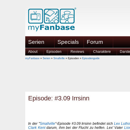
Serien
Specials
Forum
About
Episoden
Reviews
Charaktere
Darste
myFanbase
»
Serien
»
Smallville
» Episoden »
Episodenguide
Episode: #3.09 Irrsinn
In der "
Smallville
"-Episode #3.09 Irrsinn befindet sich
Lex Lutho
Clark Kent
darum, ihm bei der Flucht zu helfen. Lex' Vater
Lio