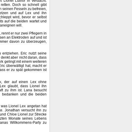
rt Lionel Luthor in Verdacht.
retten. Doch so schnell gibt
von seinen Fesseln zu befreien,
 setzen und auf Lex und ihn
hleppt wird, bevor er selbst
eits auf die beiden wartet und
 aneignen will.
 rennt er nur zwei Pflegern in
en an Elektroden auf und ist
 immer davon zu überzeugen,
u entziehen. Eric nutzt seine
 denkt aber nicht daran, dass
rk gelingt mit einem weiteren
ic überwältigt hat, macht er
dass er zu spät gekommen ist
k, der auf einen Lex ohne
 Lex glaubt, dass Lionel ihn
aft zu ihm ist. Lana besucht
 bedanken und die beiden
, was Lionel Lex angetan hat
te. Jonathan versucht ihn zu
und Chloe Lionel zur Strecke
etzten Monate seines Lebens
Lanas Willkommens-Party zu