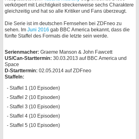
verkörpert mit Leichtigkeit streckenweise sechs Charaktere
bei X
gleichzeitig und hat so alle Kritiker und Fans überzeugt.
bei Facebook
Die Serie ist im deutschen Fernsehen bei ZDFneo zu
sehen. Im
Juni 2016
gab BBC America bekannt, dass die
fünfte Staffel des Formats die letzte sein werde.
Kontakt
Serienmacher:
Graeme Manson & John Fawcett
Nutzungsbedingungen
US/Can-Starttermin:
30.03.2013 auf BBC America und
Space
Datenschutz
D-Starttermin:
02.05.2014 auf ZDFneo
Staffeln:
Cookie-Einstellungen
Staffel 1 (10 Episoden)
Impressum
Staffel 2 (10 Episoden)
Desktop-Ansicht
Staffel 3 (10 Episoden)
myFanbase
Staffel 4 (10 Episoden)
Staffel 5 (10 Episoden)