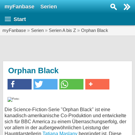
myFanbase
Serien
Serie suchen...
Start
Home
SERIEN
myFanbase
»
Serien
»
Serien A bis Z
»
Orphan Black
Serien
Kolumnen
Interviews
Orphan Black
Veranstaltungen
KULTUR
Specials
SERVICE
Die Science-Fiction-Serie "Orphan Black" ist eine
kanadisch-amerikanische Co-Produktion und entwickelte
Gewinnspiele
sich für BBC America zu einem Überraschungserfolg, der
vor allem in der außergewöhnlichen Leistung der
Forum
Hauptdarstellerin
Tatiana Maslany
begründet ist. Diese